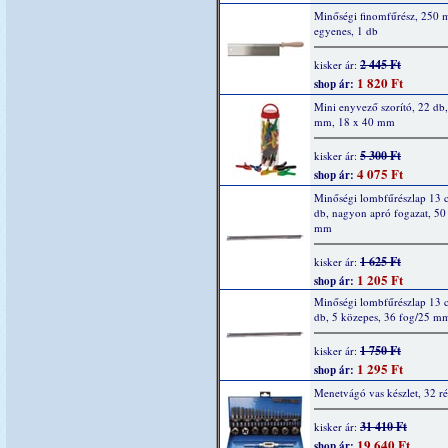
Minőségi finomfűrész, 250
egyenes, 1 db
2 445 Ft
kisker ár:
1 820 Ft
shop ár:
Mini enyvező szorító, 22 db,
mm, 18 x 40 mm
5 300 Ft
kisker ár:
4 075 Ft
shop ár:
Minőségi lombfűrészlap 13 
db, nagyon apró fogazat, 50
mm
1 625 Ft
kisker ár:
1 205 Ft
shop ár:
Minőségi lombfűrészlap 13 
db, 5 közepes, 36 fog/25 m
1 750 Ft
kisker ár:
1 295 Ft
shop ár:
Menetvágó vas készlet, 32 ré
31 410 Ft
kisker ár:
19 640 Ft
shop ár: