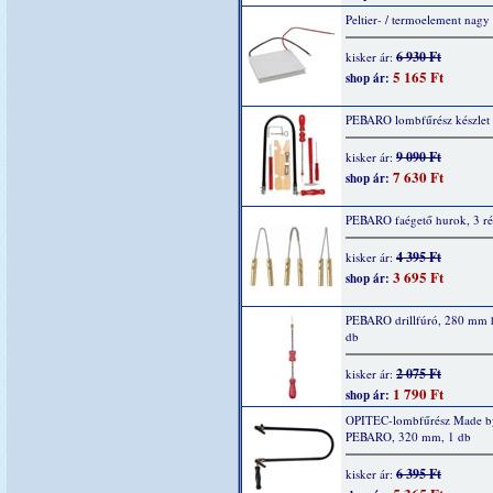
Peltier- / termoelement nagy
6 930 Ft
kisker ár:
5 165 Ft
shop ár:
PEBARO lombfűrész készlet 
9 090 Ft
kisker ár:
7 630 Ft
shop ár:
PEBARO faégető hurok, 3 ré
4 395 Ft
kisker ár:
3 695 Ft
shop ár:
PEBARO drillfúró, 280 mm h
db
2 075 Ft
kisker ár:
1 790 Ft
shop ár:
OPITEC-lombfűrész Made b
PEBARO, 320 mm, 1 db
6 395 Ft
kisker ár: