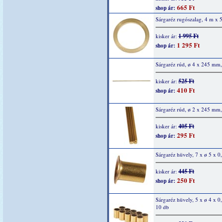
665 Ft
shop ár:
Sárgaréz rugószalag, 4 m x 
1 995 Ft
kisker ár:
1 295 Ft
shop ár:
Sárgaréz rúd, ø 4 x 245 mm,
525 Ft
kisker ár:
410 Ft
shop ár:
Sárgaréz rúd, ø 2 x 245 mm,
405 Ft
kisker ár:
295 Ft
shop ár:
Sárgaréz hüvely, 7 x ø 5 x 0
445 Ft
kisker ár:
250 Ft
shop ár:
Sárgaréz hüvely, 5 x ø 4 x 0
10 db