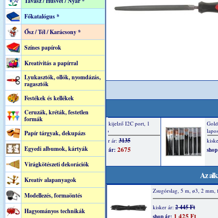
Tavasz / Húsvét / Nyár *
Főkatalógus *
Ősz / Tél / Karácsony *
Színes papírok
Kreatívitás a papírral
Lyukasztók, ollók, nyomdázás,
ragasztók
Festékek és kellékek
Ceruzák, kréták, festetlen
formák
Papír tárgyak, dekupázs
Egyedi albumok, kártyák
Virágkötészeti dekorációk
Az alk
Kreatív alapanyagok
Zsugórslag, 5 m, ø3, 2 mm, 
Modellezés, formaöntés
2 445 Ft
kisker ár:
Hagyományos technikák
1 425 Ft
shop ár: