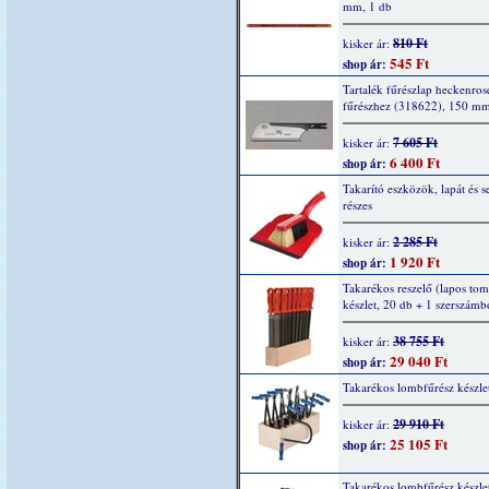
mm, 1 db
810 Ft
kisker ár:
545 Ft
shop ár:
Tartalék fűrészlap heckenro
fűrészhez (318622), 150 mm
7 605 Ft
kisker ár:
6 400 Ft
shop ár:
Takarító eszközök, lapát és s
részes
2 285 Ft
kisker ár:
1 920 Ft
shop ár:
Takarékos reszelő (lapos to
készlet, 20 db + 1 szerszám
38 755 Ft
kisker ár:
29 040 Ft
shop ár:
Takarékos lombfűrész készle
29 910 Ft
kisker ár:
25 105 Ft
shop ár:
Takarékos lombfűrész készle