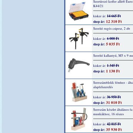
Szortírozó koffer allit® Eur
K44/21
14 665 Ft
kisker ár:
12 310 Ft
shop ár:
Szorító rugós csipesz, 2 db
6 000 Ft
kisker ár:
5 035 Ft
shop ár:
Szorító kallantyú, M5 x 9 m
1 345 Ft
kisker ár:
1 130 Ft
shop ár:
Szerszámblokk fémhez - álta
alapfelszerelés
36 950 Ft
kisker ár:
31 010 Ft
shop ár:
Szerszám készlet általános fa
munkákhoz, 16 részes
42 815 Ft
kisker ár:
35 930 Ft
shop ár: