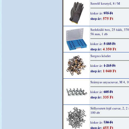
Szerelő kesztyű, 8 / M
975 Ft
kisker ár:
575 Ft
shop ár:
Szelektáló box, 25 fakk, 37
58 mm, 1 db
5 185 Ft
kisker ár:
4 350 Ft
shop ár:
Szegecs készlet
1 215 Ft
kisker ár:
1 040 Ft
shop ár:
Szárnyas anyacsavar, M 4, 1
605 Ft
kisker ár:
335 Ft
shop ár:
Süllyesztett fejű csavar, 2, 2 
100 db
730 Ft
kisker ár:
455 Ft
shop ár: