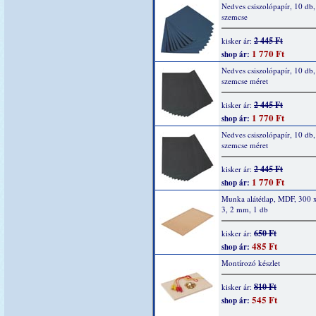
Nedves csiszolópapír, 10 db,
szemcse
2 445 Ft
kisker ár:
1 770 Ft
shop ár:
Nedves csiszolópapír, 10 db
szemcse méret
2 445 Ft
kisker ár:
1 770 Ft
shop ár:
Nedves csiszolópapír, 10 db
szemcse méret
2 445 Ft
kisker ár:
1 770 Ft
shop ár:
Munka alátétlap, MDF, 300 
3, 2 mm, 1 db
650 Ft
kisker ár:
485 Ft
shop ár:
Montírozó készlet
810 Ft
kisker ár:
545 Ft
shop ár: