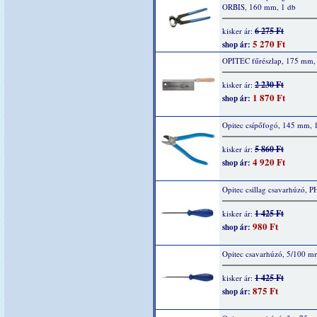
ORBIS, 160 mm, 1 db
6 275 Ft
kisker ár:
5 270 Ft
shop ár:
OPITEC fűrészlap, 175 mm,
2 230 Ft
kisker ár:
1 870 Ft
shop ár:
Opitec csípőfogó, 145 mm, 
5 860 Ft
kisker ár:
4 920 Ft
shop ár:
Opitec csillag csavarhúzó, P
1 425 Ft
kisker ár:
980 Ft
shop ár:
Opitec csavarhúzó, 5/100 m
1 425 Ft
kisker ár:
875 Ft
shop ár: