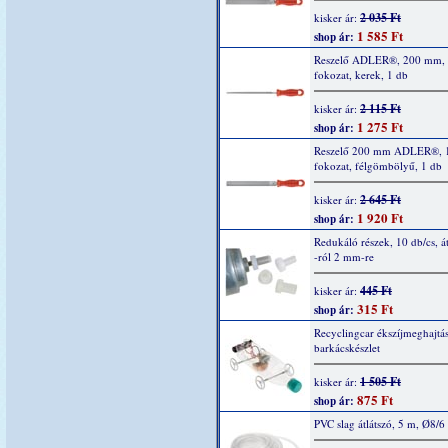
2 035 Ft
kisker ár:
1 585 Ft
shop ár:
Reszelő ADLER®, 200 mm,
fokozat, kerek, 1 db
2 115 Ft
kisker ár:
1 275 Ft
shop ár:
Reszelő 200 mm ADLER®, 
fokozat, félgömbölyű, 1 db
2 645 Ft
kisker ár:
1 920 Ft
shop ár:
Redukáló részek, 10 db/cs, á
-ról 2 mm-re
445 Ft
kisker ár:
315 Ft
shop ár:
Recyclingcar ékszíjmeghajtás
barkácskészlet
1 505 Ft
kisker ár:
875 Ft
shop ár:
PVC slag átlátszó, 5 m, Ø8/