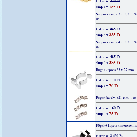
320 Ft
kisker ár:
185 Ft
shop ár:
Sárgaréz cső, ø 3 x 0, 5 x 2
db
445 Ft
kisker ár:
335 Ft
shop ár:
Sárgaréz cső, ø 4 x 0, 5 x 2
db
485 Ft
kisker ár:
385 Ft
shop ár:
Rugós kapocs 23 x 27 mm
110 Ft
kisker ár:
70 Ft
shop ár:
Rögzítőnyelv, ø21 mm, 1 db
160 Ft
kisker ár:
75 Ft
shop ár:
Rögzítő kapcsok motorokhoz
2 630 Ft
kisker ár: