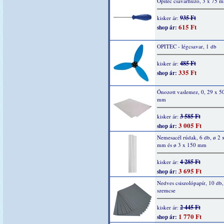
Opitec csavarhúzó, 3 x 75 
935 Ft
kisker ár:
615 Ft
shop ár:
OPITEC - légcsavar, 1 db
485 Ft
kisker ár:
335 Ft
shop ár:
Ónozott vaslemez, 0, 29 x 5
mm
3 585 Ft
kisker ár:
3 005 Ft
shop ár:
Nemesacél rúdak, 6 db, ø 2 
mm és ø 3 x 150 mm
4 285 Ft
kisker ár:
3 695 Ft
shop ár:
Nedves csiszolópapír, 10 db,
szemcse
2 445 Ft
kisker ár:
1 770 Ft
shop ár: