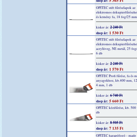
5 365 Ft
shop ár:
OPITEC stift fűrészlapok az
elektromos dekupierfűrészhe
és kemény fa, 18 fog/25 mm
2 240 Ft
kisker ár:
1 530 Ft
shop ár:
OPITEC stift fűrészlapok az
elektromos dekupierfűrészhe
acrylüveg, NE metál, 25 fo
6 db
2 240 Ft
kisker ár:
1 570 Ft
shop ár:
OPITEC Profi fűrész, fa és 
anyagokhoz, kb.400 mm, 12
4 mm, 1 db
6 740 Ft
kisker ár:
5 660 Ft
shop ár:
OPITEC kézifűrész, kb. 500
db
8 505 Ft
kisker ár:
7 135 Ft
shop ár:
OPITEC harapófogó - made