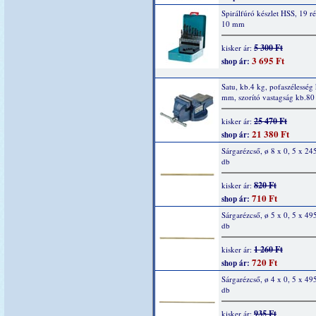
Spirálfúró készlet HSS, 19 ré
10 mm
5 300 Ft
kisker ár:
3 695 Ft
shop ár:
Satu, kb.4 kg, pofaszélesség
mm, szorító vastagság kb.8
25 470 Ft
kisker ár:
21 380 Ft
shop ár:
Sárgarézcső, ø 8 x 0, 5 x 2
db
820 Ft
kisker ár:
710 Ft
shop ár:
Sárgarézcső, ø 5 x 0, 5 x 4
db
1 260 Ft
kisker ár:
720 Ft
shop ár:
Sárgarézcső, ø 4 x 0, 5 x 4
db
935 Ft
kisker ár: