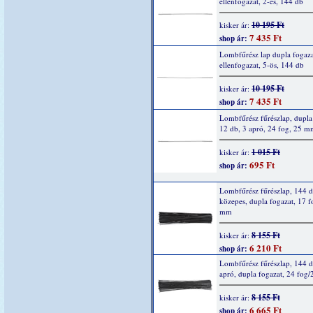
ellenfogazat, 2-es, 144 db
10 195 Ft
kisker ár:
7 435 Ft
shop ár:
Lombfűrész lap dupla fogaza
ellenfogazat, 5-ös, 144 db
10 195 Ft
kisker ár:
7 435 Ft
shop ár:
Lombfűrész fűrészlap, dupla
12 db, 3 apró, 24 fog, 25 
1 015 Ft
kisker ár:
695 Ft
shop ár:
Lombfűrész fűrészlap, 144 d
közepes, dupla fogazat, 17 
mm
8 155 Ft
kisker ár:
6 210 Ft
shop ár:
Lombfűrész fűrészlap, 144 d
apró, dupla fogazat, 24 fog
8 155 Ft
kisker ár:
6 665 Ft
shop ár: