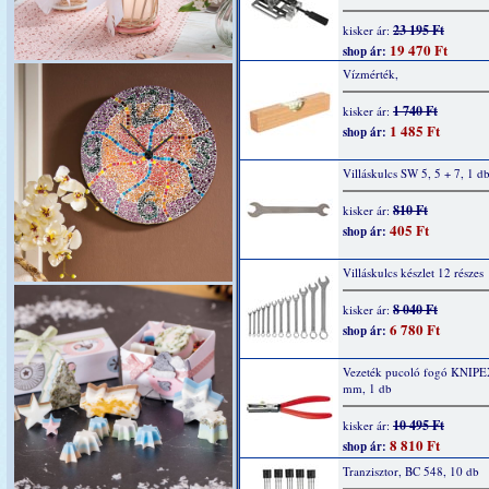
23 195 Ft
kisker ár:
19 470 Ft
shop ár:
Vízmérték,
1 740 Ft
kisker ár:
1 485 Ft
shop ár:
Villáskulcs SW 5, 5 + 7, 1 d
810 Ft
kisker ár:
405 Ft
shop ár:
Villáskulcs készlet 12 részes
8 040 Ft
kisker ár:
6 780 Ft
shop ár:
Vezeték pucoló fogó KNIP
mm, 1 db
10 495 Ft
kisker ár:
8 810 Ft
shop ár:
Tranzisztor, BC 548, 10 db