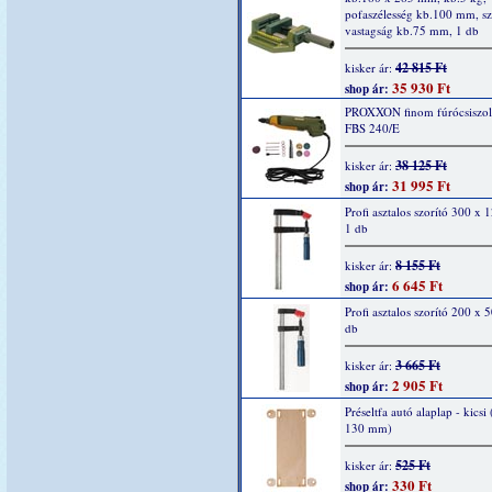
pofaszélesség kb.100 mm, sz
vastagság kb.75 mm, 1 db
42 815 Ft
kisker ár:
35 930 Ft
shop ár:
PROXXON finom fúrócsiszol
FBS 240/E
38 125 Ft
kisker ár:
31 995 Ft
shop ár:
Profi asztalos szorító 300 x
1 db
8 155 Ft
kisker ár:
6 645 Ft
shop ár:
Profi asztalos szorító 200 x
db
3 665 Ft
kisker ár:
2 905 Ft
shop ár:
Préseltfa autó alaplap - kicsi
130 mm)
525 Ft
kisker ár:
330 Ft
shop ár: