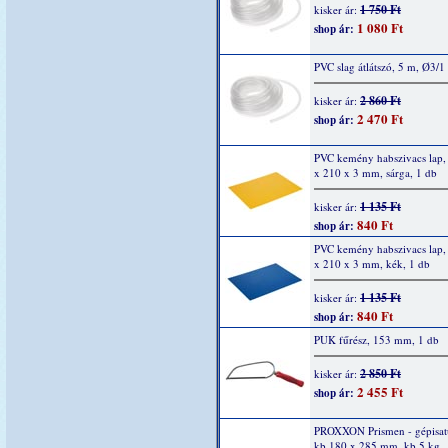
1 750 Ft
kisker ár:
1 080 Ft
shop ár:
PVC slag átlátszó, 5 m, Ø3/
2 860 Ft
kisker ár:
2 470 Ft
shop ár:
PVC kemény habszivacs lap,
x 210 x 3 mm, sárga, 1 db
1 135 Ft
kisker ár:
840 Ft
shop ár:
PVC kemény habszivacs lap,
x 210 x 3 mm, kék, 1 db
1 135 Ft
kisker ár:
840 Ft
shop ár:
PUK fűrész, 153 mm, 1 db
2 850 Ft
kisker ár:
2 455 Ft
shop ár:
PROXXON Prismen - gépisat
kb.180 x 285 mm, kb.5 kg,