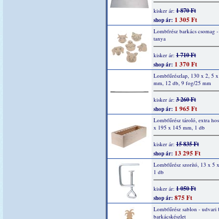
1 870 Ft
kisker ár:
1 305 Ft
shop ár:
Lombfrész barkács csomag -
tanya
1 710 Ft
kisker ár:
1 370 Ft
shop ár:
Lombfűrészlap, 130 x 2, 5 x
mm, 12 db, 9 fog/25 mm
3 260 Ft
kisker ár:
1 965 Ft
shop ár:
Lombfűrész tároló, extra ho
x 195 x 145 mm, 1 db
15 835 Ft
kisker ár:
13 295 Ft
shop ár:
Lombfűrész szorító, 13 x 5
1 db
1 050 Ft
kisker ár:
875 Ft
shop ár:
Lombfűrész sablon - udvari
barkácskészlet