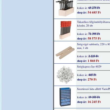
65 275 Ft
kisker ár:
54 685 Ft
shop ár:
Takarékos félgömbölyűfares
készlet, 20 db
71 395 Ft
kisker ár:
58 575 Ft
shop ár:
Szögvágó sablonfa, 220 x 8
mm, 1 db
2 225 Ft
kisker ár:
1 860 Ft
shop ár:
Szögkapocs Iso 4029
445 Ft
kisker ár:
270 Ft
shop ár:
Szortírozó láda allit® VarioP
19 355 Ft
kisker ár:
16 245 Ft
shop ár: