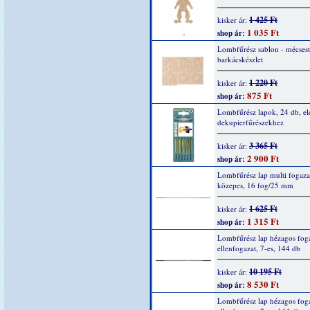
1 425 Ft
kisker ár:
1 035 Ft
shop ár:
Lombfűrész sablon - mécsest
barkácskészlet
1 220 Ft
kisker ár:
875 Ft
shop ár:
Lombfűrész lapok, 24 db, e
dekupierfűrészekhez
3 365 Ft
kisker ár:
2 900 Ft
shop ár:
Lombfűrész lap multi fogazat
közepes, 16 fog/25 mm
1 625 Ft
kisker ár:
1 315 Ft
shop ár:
Lombfűrész lap hézagos foga
ellenfogazat, 7-es, 144 db
10 195 Ft
kisker ár:
8 530 Ft
shop ár:
Lombfűrész lap hézagos foga