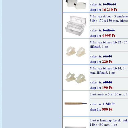
19 985 Ft
kisker ár:
16 210 Ft
shop ár:
Műanyag doboz - 3 emelettel
310 x 170 x 150 mm, átlátsz
6 525 Ft
kisker ár:
4 995 Ft
shop ár:
Műanyag bilincs, kb.22 - 26
állítható, 1 db
265 Ft
kisker ár:
220 Ft
shop ár:
Műanyag bilincs, kb.14, 7 - 
mm, állítható, 1 db
240 Ft
kisker ár:
190 Ft
shop ár:
Lyukszúró, ø 5 x 120 mm, 1
1 340 Ft
kisker ár:
980 Ft
shop ár:
Lyukas lemezlap, kerek lyuk
140 x 490 mm, 1 db