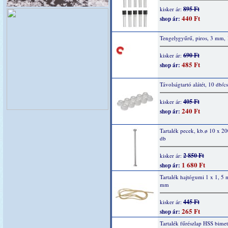
895 Ft
kisker ár:
440 Ft
shop ár:
Tengelygyűrű, piros, 3 mm,
690 Ft
kisker ár:
485 Ft
shop ár:
Távolságtartó alátét, 10 db/cs
405 Ft
kisker ár:
240 Ft
shop ár:
Tartalék pecek, kb.ø 10 x 2
db
2 850 Ft
kisker ár:
1 680 Ft
shop ár:
Tartalék hajtógumi 1 x 1, 5
mm
445 Ft
kisker ár:
265 Ft
shop ár:
Tartalék fűrészlap HSS bimet