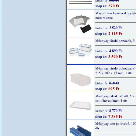
565 Ft
kisker ár:
370 Ft
shop ár:
Magnézium lapocskák gyújtó
motorokhoz
2 520 Ft
kisker ár:
2 115 Ft
shop ár:
Műanyag tároló dobozok, 5 
4 890 Ft
kisker ár:
3 590 Ft
shop ár:
Műanyag tároló dobozka, ki
215 x 102 x 75 mm, 1 db
810 Ft
kisker ár:
695 Ft
shop ár:
Műanyag tálcák, kb 40, 5 x 
cm, fényes fehér, 4 db
8 770 Ft
kisker ár:
7 385 Ft
shop ár:
Műanyag satu pofavédő, 10
db