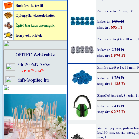
Barkácsfilc, textil
Zsinórvezető 14 mm, 10 db
Gyöngyök, ékszerkészítés
1 095 Ft
kisker ár:
Építő barkács csomagok
695 Ft
shop ár:
Könyvek, ötletek
Zsinórvezető ø 40/ 10 mm, 
2 240 Ft
kisker ár:
OPITEC Webáruház
1 570 Ft
shop ár:
06-70-632 7575
Zsinórvezető ø 18/11 mm, 1
00
00
H - P: 10
- 14
1 750 Ft
kisker ár:
info@opitec.hu
1 425 Ft
shop ár:
Zajszűrő fülvédő, S, zöld, 1
7 415 Ft
kisker ár:
6 225 Ft
shop ár:
Wabeco gépisatu, pofaszéles
kb.100 mm, szorító vastagsá
mm, 1 db