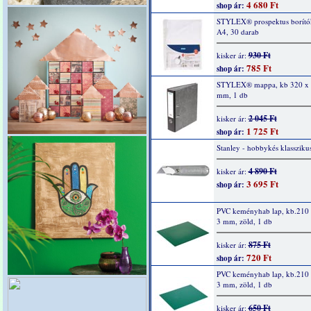
4 680 Ft
shop ár:
STYLEX® prospektus borító
A4, 30 darab
930 Ft
kisker ár:
785 Ft
shop ár:
STYLEX® mappa, kb 320 x 
mm, 1 db
2 045 Ft
kisker ár:
1 725 Ft
shop ár:
Stanley - hobbykés klassziku
4 890 Ft
kisker ár:
3 695 Ft
shop ár:
PVC keményhab lap, kb.210 
3 mm, zöld, 1 db
875 Ft
kisker ár:
720 Ft
shop ár:
PVC keményhab lap, kb.210 
3 mm, zöld, 1 db
650 Ft
kisker ár: