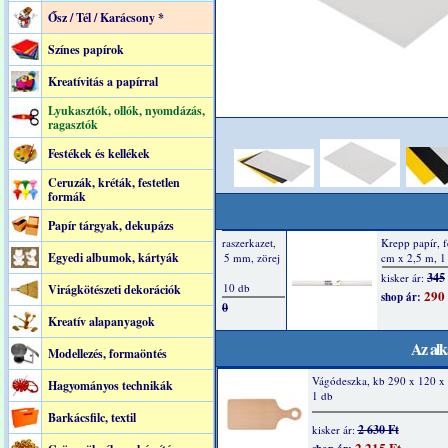
Ősz / Tél / Karácsony *
Színes papírok
Kreatívitás a papírral
Lyukasztók, ollók, nyomdázás,
ragasztók
Festékek és kellékek
Ceruzák, kréták, festetlen
formák
Papír tárgyak, dekupázs
Egyedi albumok, kártyák
Virágkötészeti dekorációk
Kreatív alapanyagok
Az alk
Modellezés, formaöntés
Vágódeszka, kb 290 x 120 x
Hagyományos technikák
1 db
Barkácsfilc, textil
2 630 Ft
kisker ár:
2 215 Ft