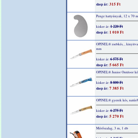
315 Ft
shop ár:
Penge hattyúnyak, 12 x 70 
1 220 Ft
kisker ár:
1 010 Ft
shop ár:
OPINEL® zsebkés, , kinyitv
mm
6 575 Ft
kisker ár:
5 665 Ft
shop ár:
OPINEL® Junior Outdoor ké
8 800 Ft
kisker ár:
7 385 Ft
shop ár:
OPINEL® gyerek kés, natúr/
6 275 Ft
kisker ár:
5 270 Ft
shop ár:
Mérőszalag, 3 m, 1 db