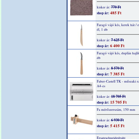
770 Ft
kisker ár:
485 Ft
shop ár:
Faragó vájó kés, kerek hát / 
él, 1 db
7 625 Ft
kisker ár:
6 400 Ft
shop ár:
Faragó vájó kés, duplán hajlít
db
8 570 Ft
kisker ár:
7 385 Ft
shop ár:
Faber-Castell TK - műszaki ra
A4-es
18 705 Ft
kisker ár:
15 705 Ft
shop ár:
Fa mérőszerszám, 150 mm
6 930 Ft
kisker ár:
5 415 Ft
shop ár:
Ersatzschneidedraht