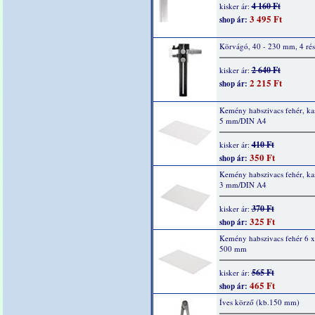
4 160 Ft
kisker ár:
3 495 Ft
shop ár:
Körvágó, 40 - 230 mm, 4 rés
2 640 Ft
kisker ár:
2 215 Ft
shop ár:
Kemény habszivacs fehér, kas
5 mm/DIN A4
410 Ft
kisker ár:
350 Ft
shop ár:
Kemény habszivacs fehér, kas
3 mm/DIN A4
370 Ft
kisker ár:
325 Ft
shop ár:
Kemény habszivacs fehér 6 x
500 mm
565 Ft
kisker ár:
465 Ft
shop ár:
Íves körző (kb.150 mm)