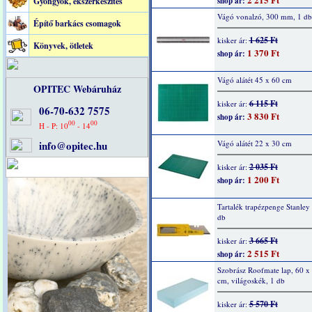
Gyöngyök, ékszerkészítés
shop ár:
Vágó vonalzó, 300 mm, 1 db
Építő barkács csomagok
1 625 Ft
kisker ár:
Könyvek, ötletek
1 370 Ft
shop ár:
Vágó alátét 45 x 60 cm
OPITEC Webáruház
6 115 Ft
kisker ár:
06-70-632 7575
3 830 Ft
shop ár:
00
00
H - P: 10
- 14
info@opitec.hu
Vágó alátét 22 x 30 cm
2 035 Ft
kisker ár:
1 200 Ft
shop ár:
Tartalék trapézpenge Stanley
db
3 665 Ft
kisker ár:
2 515 Ft
shop ár:
Szobrász Roofmate lap, 60 x
cm, világoskék, 1 db
5 570 Ft
kisker ár: