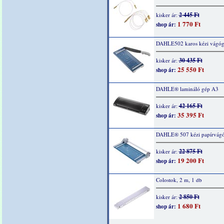
2 445 Ft
kisker ár:
1 770 Ft
shop ár:
DAHLE502 karos kézi vágó
30 435 Ft
kisker ár:
25 550 Ft
shop ár:
DAHLE® lamináló gép A3
42 165 Ft
kisker ár:
35 395 Ft
shop ár:
DAHLE® 507 kézi papírvágó
22 875 Ft
kisker ár:
19 200 Ft
shop ár:
Colostok, 2 m, 1 db
2 850 Ft
kisker ár:
1 680 Ft
shop ár: