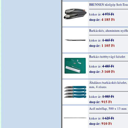
BRUNNEN tűzőgép Soft-Touc
4 975 Ft
kisker ár:
4 185 Ft
shop ár:
Barkácskés, aluminium nyélle
1 465 Ft
kisker ár:
1 105 Ft
shop ár:
Barkács hobbyvágó készlet
4 485 Ft
kisker ár:
3 160 Ft
shop ár:
Általános barkácskés készlet,
mm, 4 részes
1 085 Ft
kisker ár:
915 Ft
shop ár:
Acél mérőlap, 500 x 13 mm
1 625 Ft
kisker ár:
910 Ft
shop ár: