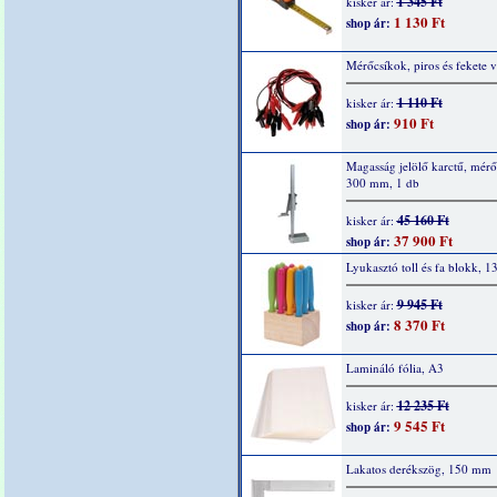
1 345 Ft
kisker ár:
1 130 Ft
shop ár:
Mérőcsíkok, piros és fekete 
1 110 Ft
kisker ár:
910 Ft
shop ár:
Magasság jelölő karctű, mérő
300 mm, 1 db
45 160 Ft
kisker ár:
37 900 Ft
shop ár:
Lyukasztó toll és fa blokk, 13
9 945 Ft
kisker ár:
8 370 Ft
shop ár:
Lamináló fólia, A3
12 235 Ft
kisker ár:
9 545 Ft
shop ár:
Lakatos derékszög, 150 mm