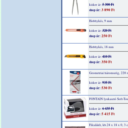
5 300 Ft
kisker ár:
3 890 Ft
shop ár:
Hobbykés, 9 mm
320 Ft
kisker ár:
250 Ft
shop ár:
Hobbykés, 18 mm
410 Ft
kisker ár:
350 Ft
shop ár:
Geometriai háromszög, 220 
935 Ft
kisker ár:
530 Ft
shop ár:
FONTAIN lyukasztó Soft-Tou
6 435 Ft
kisker ár:
5 415 Ft
shop ár:
Filcalátét, kb.24 x 18 x 0, 3 