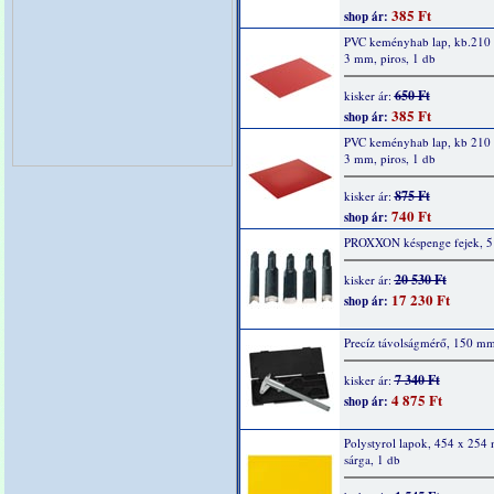
385 Ft
shop ár:
PVC keményhab lap, kb.210 
3 mm, piros, 1 db
650 Ft
kisker ár:
385 Ft
shop ár:
PVC keményhab lap, kb 210 
3 mm, piros, 1 db
875 Ft
kisker ár:
740 Ft
shop ár:
PROXXON késpenge fejek, 5 
20 530 Ft
kisker ár:
17 230 Ft
shop ár:
Precíz távolságmérő, 150 m
7 340 Ft
kisker ár:
4 875 Ft
shop ár:
Polystyrol lapok, 454 x 254
sárga, 1 db