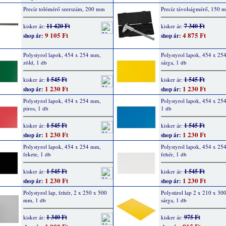
Precíz tolómérő szerszám, 200 mm
Precíz távolságmérő, 150 
11 420 Ft
7 340 Ft
kisker ár:
kisker ár:
9 105 Ft
4 875 Ft
shop ár:
shop ár:
Polystyrol lapok, 454 x 254 mm,
Polystyrol lapok, 454 x 25
zöld, 1 db
sárga, 1 db
1 545 Ft
1 545 Ft
kisker ár:
kisker ár:
1 230 Ft
1 230 Ft
shop ár:
shop ár:
Polystyrol lapok, 454 x 254 mm,
Polystyrol lapok, 454 x 25
piros, 1 db
1 db
1 545 Ft
1 545 Ft
kisker ár:
kisker ár:
1 230 Ft
1 230 Ft
shop ár:
shop ár:
Polystyrol lapok, 454 x 254 mm,
Polystyrol lapok, 454 x 25
fekete, 1 db
fehér, 1 db
1 545 Ft
1 545 Ft
kisker ár:
kisker ár:
1 230 Ft
1 230 Ft
shop ár:
shop ár:
Polystyrol lap, fehér, 2 x 250 x 500
Polystirol lap 2 x 210 x 3
mm, 1 db
sárga, 1 db
1 340 Ft
975 Ft
kisker ár:
kisker ár: