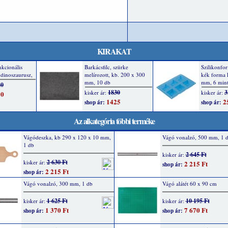
KIRAKAT
Az alkategória többi terméke
Vágódeszka, kb 290 x 120 x 10 mm,
Vágó vonalzó, 500 mm, 1 
1 db
2 645 Ft
kisker ár:
2 630 Ft
kisker ár:
2 215 Ft
shop ár:
2 215 Ft
shop ár:
Vágó vonalzó, 300 mm, 1 db
Vágó alátét 60 x 90 cm
1 625 Ft
10 195 Ft
kisker ár:
kisker ár:
1 370 Ft
7 670 Ft
shop ár:
shop ár: