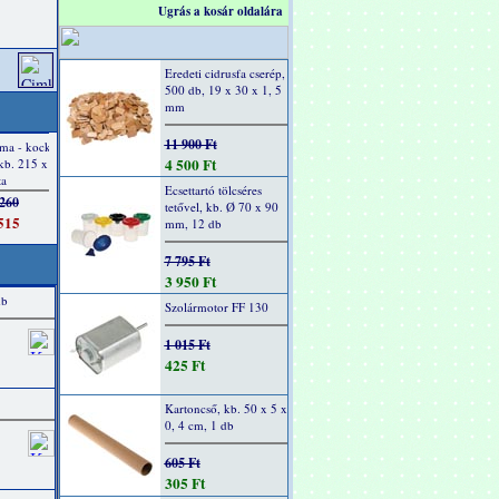
Ugrás a kosár oldalára
Eredeti cidrusfa cserép,
500 db, 19 x 30 x 1, 5
mm
11 900 Ft
4 500 Ft
Ecsettartó tölcséres
tetővel, kb. Ø 70 x 90
mm, 12 db
7 795 Ft
3 950 Ft
db
Szolármotor FF 130
1 015 Ft
425 Ft
Kartoncső, kb. 50 x 5 x
0, 4 cm, 1 db
605 Ft
305 Ft