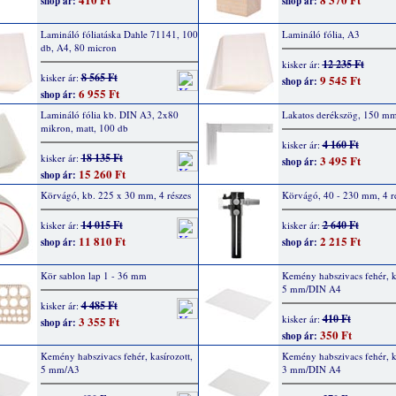
shop ár:
shop ár:
Lamináló fóliatáska Dahle 71141, 100
Lamináló fólia, A3
db, A4, 80 micron
12 235 Ft
kisker ár:
8 565 Ft
kisker ár:
9 545 Ft
shop ár:
6 955 Ft
shop ár:
Lamináló fólia kb. DIN A3, 2x80
Lakatos derékszög, 150 m
mikron, matt, 100 db
4 160 Ft
kisker ár:
18 135 Ft
kisker ár:
3 495 Ft
shop ár:
15 260 Ft
shop ár:
Körvágó, kb. 225 x 30 mm, 4 részes
Körvágó, 40 - 230 mm, 4 r
14 015 Ft
2 640 Ft
kisker ár:
kisker ár:
11 810 Ft
2 215 Ft
shop ár:
shop ár:
Kör sablon lap 1 - 36 mm
Kemény habszivacs fehér, ka
5 mm/DIN A4
4 485 Ft
kisker ár:
410 Ft
kisker ár:
3 355 Ft
shop ár:
350 Ft
shop ár:
Kemény habszivacs fehér, kasírozott,
Kemény habszivacs fehér, ka
5 mm/A3
3 mm/DIN A4