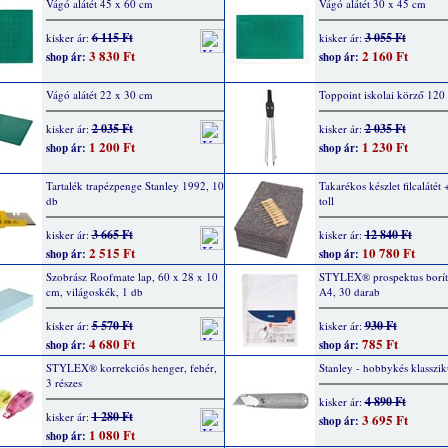
Vágó alátét 45 x 60 cm
Vágó alátét 30 x 45 cm
6 115 Ft
3 055 Ft
kisker ár:
kisker ár:
3 830 Ft
2 160 Ft
shop ár:
shop ár:
Vágó alátét 22 x 30 cm
Toppoint iskolai körző 12
2 035 Ft
2 035 Ft
kisker ár:
kisker ár:
1 200 Ft
1 230 Ft
shop ár:
shop ár:
Tartalék trapézpenge Stanley 1992, 10
Takarékos készlet filcalátét 
db
toll
3 665 Ft
12 840 Ft
kisker ár:
kisker ár:
2 515 Ft
10 780 Ft
shop ár:
shop ár:
Szobrász Roofmate lap, 60 x 28 x 10
STYLEX® prospektus borít
cm, világoskék, 1 db
A4, 30 darab
5 570 Ft
930 Ft
kisker ár:
kisker ár:
4 680 Ft
785 Ft
shop ár:
shop ár:
STYLEX® korrekciós henger, fehér,
Stanley - hobbykés klasszi
3 részes
4 890 Ft
kisker ár:
1 280 Ft
kisker ár:
3 695 Ft
shop ár:
1 080 Ft
shop ár: