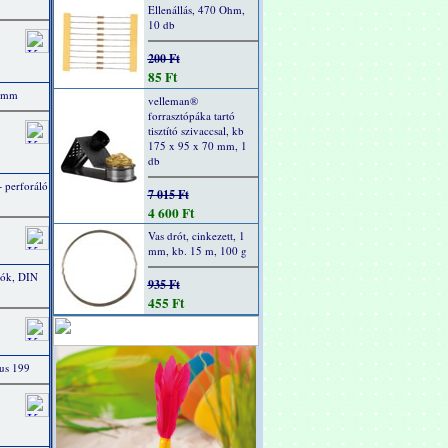
Ellenállás, 470 Ohm,
10 db
200 Ft
85 Ft
0 mm
velleman®
forrasztópáka tartó
tisztító szivaccsal, kb
175 x 95 x 70 mm, 1
db
+ perforáló
7 015 Ft
4 600 Ft
Vas drót, cinkezett, 1
mm, kb. 15 m, 100 g
ók, DIN
935 Ft
455 Ft
kus 199