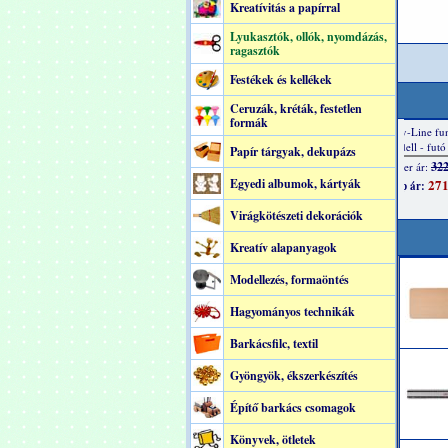
Kreatívitás a papírral
Lyukasztók, ollók, nyomdázás,
ragasztók
Festékek és kellékek
Ceruzák, kréták, festetlen
formák
Papír tárgyak, dekupázs
Egyedi albumok, kártyák
Virágkötészeti dekorációk
Kreatív alapanyagok
Modellezés, formaöntés
Hagyományos technikák
Barkácsfilc, textil
Gyöngyök, ékszerkészítés
Építő barkács csomagok
Könyvek, ötletek