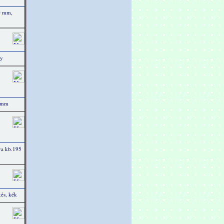
00 mm,
ny
0 mm
va kb.195
és, kék