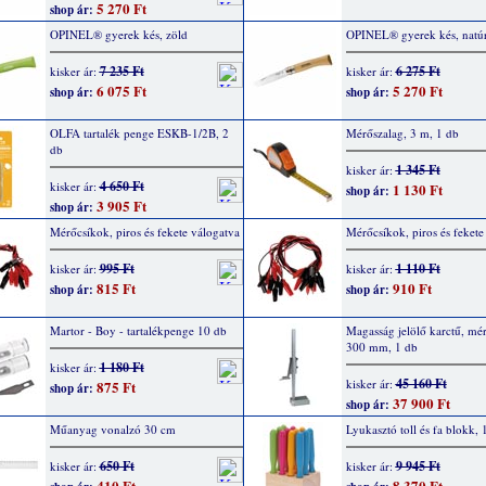
5 270 Ft
shop ár:
OPINEL® gyerek kés, zöld
OPINEL® gyerek kés, natúr
7 235 Ft
6 275 Ft
kisker ár:
kisker ár:
6 075 Ft
5 270 Ft
shop ár:
shop ár:
OLFA tartalék penge ESKB-1/2B, 2
Mérőszalag, 3 m, 1 db
db
1 345 Ft
kisker ár:
4 650 Ft
kisker ár:
1 130 Ft
shop ár:
3 905 Ft
shop ár:
Mérőcsíkok, piros és fekete válogatva
Mérőcsíkok, piros és fekete
995 Ft
1 110 Ft
kisker ár:
kisker ár:
815 Ft
910 Ft
shop ár:
shop ár:
Martor - Boy - tartalékpenge 10 db
Magasság jelölő karctű, mé
300 mm, 1 db
1 180 Ft
kisker ár:
45 160 Ft
kisker ár:
875 Ft
shop ár:
37 900 Ft
shop ár:
Műanyag vonalzó 30 cm
Lyukasztó toll és fa blokk, 
650 Ft
9 945 Ft
kisker ár:
kisker ár:
410 Ft
8 370 Ft