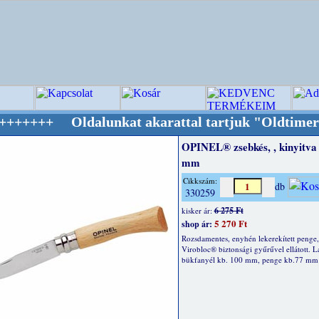
ldalunkat akarattal tartjuk "Oldtimer/RETRO"
OPINEL® zsebkés, , kinyitva
mm
Cikkszám:
db
330259
6 275 Ft
kisker ár:
5 270 Ft
shop ár:
Rozsdamentes, enyhén lekerekített penge,
Virobloc® biztonsági gyűrűvel ellátott. L
bükfanyél kb. 100 mm, penge kb.77 mm