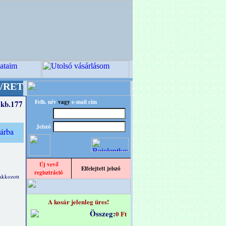
 designba!
+++++++ OPITEC - A Kreatív Világ M
Felh. név
vagy
e-mail cím
 kb.177
Jelszó
Új vevő
Elfelejtett jelszó
regisztráció
akkozott
A kosár jelenleg üres!
Összeg:
0 Ft