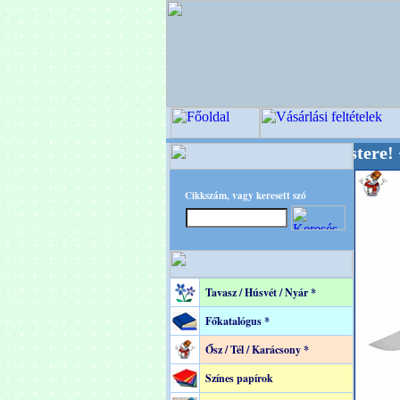
 OPITEC - A Kreatív Világ Mestere! +++++++ O
Cikkszám, vagy keresett szó
Tavasz / Húsvét / Nyár *
Főkatalógus *
Ősz / Tél / Karácsony *
Színes papírok