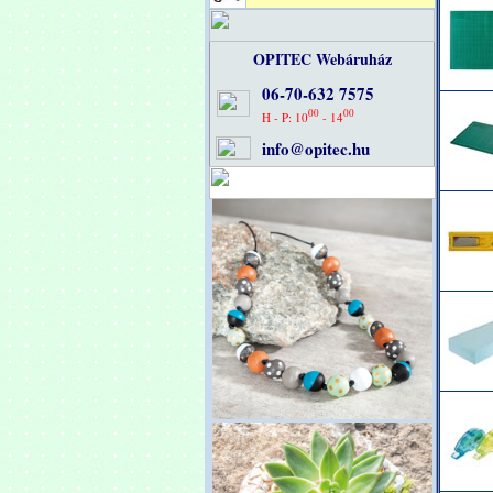
OPITEC Webáruház
06-70-632 7575
00
00
H - P: 10
- 14
info@opitec.hu