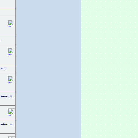
m
észes
sírozott,
sírozott,