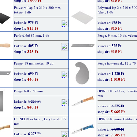
1 000 Ft
815 Ft
shop ár:
shop ár:
Polystirol lap 2 x 210 x 300 mm,
Polystirol lap 2 x 210 x 3
fekete, 1 db
fehér, 1 db
975 Ft
975 Ft
kisker ár:
kisker ár:
815 Ft
815 Ft
shop ár:
shop ár:
Perforálótű 85 mm, 1 db
Penge, 9 mm, 10 db, véko
405 Ft
525 Ft
kisker ár:
kisker ár:
325 Ft
315 Ft
shop ár:
shop ár:
Penge, 18 mm széles, 10 db
Penge hattyúnyak, 12 x 7
690 Ft
1 220 Ft
kisker ár:
kisker ár:
440 Ft
1 010 Ft
shop ár:
shop ár:
Penge 160 x 60 mm
OPINEL® zsebkés, , kinyit
mm
1 220 Ft
kisker ár:
6 575 Ft
kisker ár:
840 Ft
shop ár:
5 665 Ft
shop ár:
OPINEL® zsebkés, , kinyitva kb.177
OPINEL® Junior Outdoor k
mm
8 800 Ft
kisker ár:
6 275 Ft
kisker ár:
7 385 Ft
shop ár: