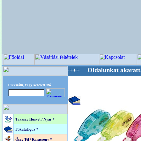
 Mestere! +++++++ Oldalunkat akarattal tartj
Cikkszám, vagy keresett szó
Tavasz / Húsvét / Nyár *
Főkatalógus *
Ősz / Tél / Karácsony *