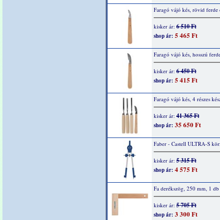
Faragó vájó kés, rövid ferde 
6 510 Ft
kisker ár:
5 465 Ft
shop ár:
Faragó vájó kés, hosszú ferde
6 450 Ft
kisker ár:
5 415 Ft
shop ár:
Faragó vájó kés, 4 részes kés
41 365 Ft
kisker ár:
35 650 Ft
shop ár:
Faber - Castell ULTRA-S kör
5 315 Ft
kisker ár:
4 575 Ft
shop ár:
Fa derékszög, 250 mm, 1 db
5 705 Ft
kisker ár:
3 300 Ft
shop ár: