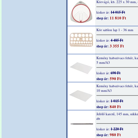
Körvágó, kb. 225 x 30 mm, 4
14 015 Ft
kisker ár:
11 810 Ft
shop ár:
Kör sablon lap 1 - 36 mm
4 485 Ft
kisker ár:
3 355 Ft
shop ár:
Kemény habszivacs fehér, kas
5 mm/A3
690 Ft
kisker ár:
590 Ft
shop ár:
Kemény habszivacs fehér, kas
10 mm/A3
1 015 Ft
kisker ár:
840 Ft
shop ár:
Jelölő karctű, 145 mm, nikkel
db
1 220 Ft
kisker ár:
980 Ft
shop ár: