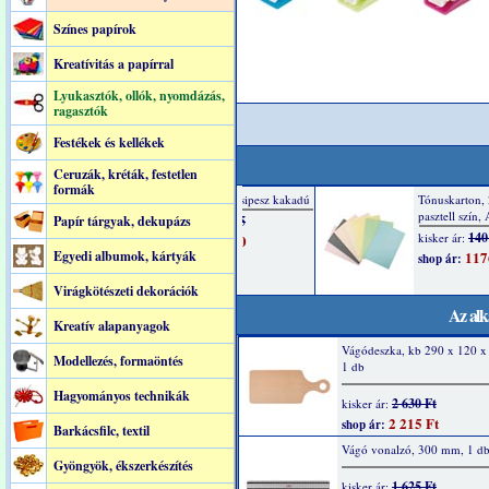
Színes papírok
Kreatívitás a papírral
Lyukasztók, ollók, nyomdázás,
ragasztók
Festékek és kellékek
Ceruzák, kréták, festetlen
formák
Papír tárgyak, dekupázs
Egyedi albumok, kártyák
Virágkötészeti dekorációk
Az alk
Kreatív alapanyagok
Vágódeszka, kb 290 x 120 
Modellezés, formaöntés
1 db
Hagyományos technikák
2 630 Ft
kisker ár:
2 215 Ft
shop ár:
Barkácsfilc, textil
Vágó vonalzó, 300 mm, 1 d
Gyöngyök, ékszerkészítés
1 625 Ft
kisker ár: