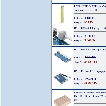
EBERHARD FABER alumín
vonalzó, 30 cm, 1 db
1 085 Ft
kisker ár:
935 Ft
shop ár:
DAHLE® tartalék penge, 1 d
6 740 Ft
kisker ár:
5 660 Ft
shop ár:
DAHLE® 508 kézi papírvág
29 265 Ft
kisker ár:
24 565 Ft
shop ár:
DAHLE karos kézi vágógép,
59 500 Ft
kisker ár:
48 510 Ft
shop ár:
Bükkfa lyukasztóceruza tartó
kb. 110 x 80 x 30 mm, 23 ly
db