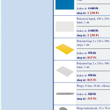
1 545 Ft
kisker ár:
1 230 Ft
shop ár:
Polystyrol lapok, 454 x 254
fehér, 1 db
1 545 Ft
kisker ár:
1 230 Ft
shop ár:
Polystirol lap 2 x 210 x 300
sárga, 1 db
975 Ft
kisker ár:
815 Ft
shop ár:
Polystirol lap 2 x 210 x 300
fehér, 1 db
975 Ft
kisker ár:
815 Ft
shop ár:
Penge, 9 mm, 10 db, vékony
525 Ft
kisker ár:
315 Ft
shop ár:
Penge hattyúnyak, 12 x 70