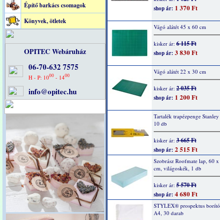
Építő barkács csomagok
1 370 Ft
shop ár:
Könyvek, ötletek
Vágó alátét 45 x 60 cm
6 115 Ft
kisker ár:
OPITEC Webáruház
3 830 Ft
shop ár:
06-70-632 7575
Vágó alátét 22 x 30 cm
00
00
H - P: 10
- 14
2 035 Ft
kisker ár:
info@opitec.hu
1 200 Ft
shop ár:
Tartalék trapézpenge Stanley
10 db
3 665 Ft
kisker ár:
2 515 Ft
shop ár:
Szobrász Roofmate lap, 60 x
cm, világoskék, 1 db
5 570 Ft
kisker ár:
4 680 Ft
shop ár:
STYLEX® prospektus borító
A4, 30 darab