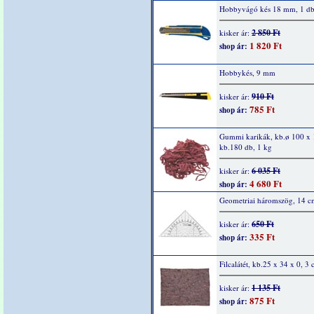
Hobbyvágó kés 18 mm, 1 d
2 850 Ft
kisker ár:
1 820 Ft
shop ár:
Hobbykés, 9 mm
910 Ft
kisker ár:
785 Ft
shop ár:
Gummi karikák, kb.ø 100 x
kb.180 db, 1 kg
6 035 Ft
kisker ár:
4 680 Ft
shop ár:
Geometriai háromszög, 14 c
650 Ft
kisker ár:
335 Ft
shop ár:
Filcalátét, kb.25 x 34 x 0, 3
1 135 Ft
kisker ár:
875 Ft
shop ár: