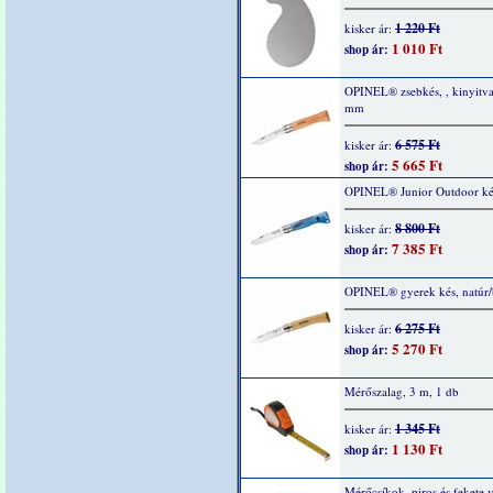
1 220 Ft
kisker ár:
1 010 Ft
shop ár:
OPINEL® zsebkés, , kinyitv
mm
6 575 Ft
kisker ár:
5 665 Ft
shop ár:
OPINEL® Junior Outdoor ké
8 800 Ft
kisker ár:
7 385 Ft
shop ár:
OPINEL® gyerek kés, natúr/
6 275 Ft
kisker ár:
5 270 Ft
shop ár:
Mérőszalag, 3 m, 1 db
1 345 Ft
kisker ár:
1 130 Ft
shop ár:
Mérőcsíkok, piros és fekete 