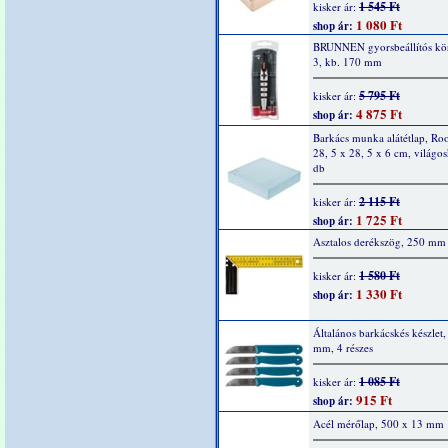
1 545 Ft
kisker ár:
1 080 Ft
shop ár:
BRUNNEN gyorsbeállítós kö
3, kb. 170 mm
5 795 Ft
kisker ár:
4 875 Ft
shop ár:
Barkács munka alátétlap, Ro
28, 5 x 28, 5 x 6 cm, világo
db
2 115 Ft
kisker ár:
1 725 Ft
shop ár:
Asztalos derékszög, 250 mm
1 580 Ft
kisker ár:
1 330 Ft
shop ár:
Általános barkácskés készlet
mm, 4 részes
1 085 Ft
kisker ár:
915 Ft
shop ár:
Acél mérőlap, 500 x 13 mm