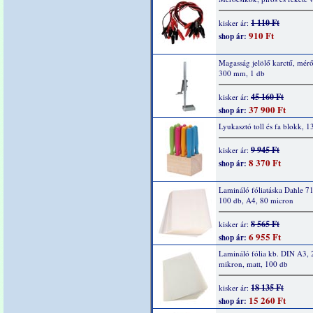
1 110 Ft
kisker ár:
910 Ft
shop ár:
Magasság jelölő karctű, mér
300 mm, 1 db
45 160 Ft
kisker ár:
37 900 Ft
shop ár:
Lyukasztó toll és fa blokk, 1
9 945 Ft
kisker ár:
8 370 Ft
shop ár:
Lamináló fóliatáska Dahle 7
100 db, A4, 80 micron
8 565 Ft
kisker ár:
6 955 Ft
shop ár:
Lamináló fólia kb. DIN A3,
mikron, matt, 100 db
18 135 Ft
kisker ár:
15 260 Ft
shop ár: