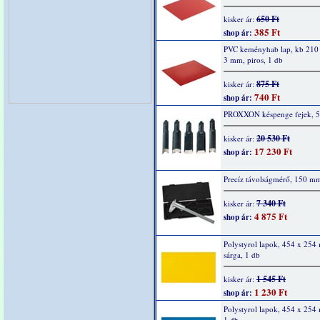
650 Ft
kisker ár:
385 Ft
shop ár:
PVC keményhab lap, kb 210
3 mm, piros, 1 db
875 Ft
kisker ár:
740 Ft
shop ár:
PROXXON késpenge fejek, 5 
20 530 Ft
kisker ár:
17 230 Ft
shop ár:
Precíz távolságmérő, 150 m
7 340 Ft
kisker ár:
4 875 Ft
shop ár:
Polystyrol lapok, 454 x 254
sárga, 1 db
1 545 Ft
kisker ár:
1 230 Ft
shop ár:
Polystyrol lapok, 454 x 254
1 db