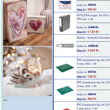
930 Ft
kisker ár:
785 Ft
shop ár:
STYLEX® mappa, kb 320 x 
290 mm, 1 db
2 045 Ft
kisker ár:
1 725 Ft
shop ár:
Stanley - hobbykés klassziku
4 890 Ft
kisker ár:
3 695 Ft
shop ár:
PVC keményhab lap, kb.210
3 mm, zöld, 1 db
875 Ft
kisker ár:
720 Ft
shop ár:
PVC keményhab lap, kb.210
3 mm, zöld, 1 db
650 Ft
kisker ár:
385 Ft
shop ár:
PVC keményhab lap, kb.210
3 mm, piros, 1 db