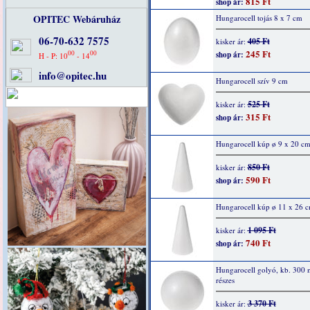
815 Ft
shop ár:
OPITEC Webáruház
Hungarocell tojás 8 x 7 cm
06-70-632 7575
405 Ft
kisker ár:
245 Ft
00
00
shop ár:
H - P: 10
- 14
info@opitec.hu
Hungarocell szív 9 cm
525 Ft
kisker ár:
315 Ft
shop ár:
Hungarocell kúp ø 9 x 20 c
850 Ft
kisker ár:
590 Ft
shop ár:
Hungarocell kúp ø 11 x 26 
1 095 Ft
kisker ár:
740 Ft
shop ár:
Hungarocell golyó, kb. 300
részes
3 370 Ft
kisker ár: