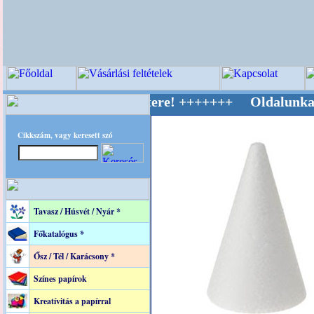
ív Világ Mestere! +++++++ Oldalunkat akaratt
Cikkszám, vagy keresett szó
Tavasz / Húsvét / Nyár *
Főkatalógus *
Ősz / Tél / Karácsony *
Színes papírok
Kreatívitás a papírral