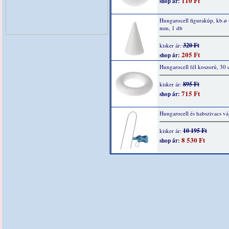
110 Ft
shop ár:
Hungarocell figurakúp, kb.ø
mm, 1 db
320 Ft
kisker ár:
205 Ft
shop ár:
Hungarocell fél koszorú, 30
895 Ft
kisker ár:
715 Ft
shop ár:
Hungarocell és habszivacs v
10 195 Ft
kisker ár:
8 530 Ft
shop ár: