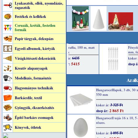
Lyukasztók, ollók, nyomdázás,
ragasztók
Festékek és kellékek
Ceruzák, kréták, festetlen
formák
Papír tárgyak, dekupázs
Egyedi albumok, kártyák
Virágkötészeti dekorációk
Kreatív alapanyagok
Modellezés, formaöntés
Az alk
Hagyományos technikák
Hungarocelllapok, 3 db, 30 
550 mm
Barkácsfilc, textil
3 325 Ft
kisker ár:
Gyöngyök, ékszerkészítés
2 865 Ft
shop ár:
Építő barkács csomagok
Hungarocell tojás 16 x 10, 5
részes.
Könyvek, ötletek
1 095 Ft
kisker ár: