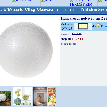
 Világ Mestere! +++++++ Oldalunkat akarattal
Hungarocell golyó 20 cm 2 ré
Cikkszám:
db
547123
1 365 Ft
kisker ár:
1 175 Ft
shop ár:
belseje üreges