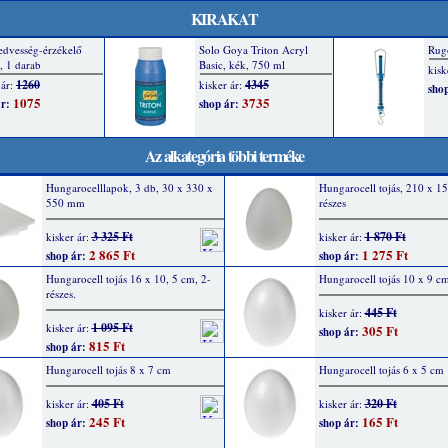
KIRAKAT
Az alkategória többi terméke
Hungarocelllapok, 3 db, 30 x 330 x
Hungarocell tojás, 210 x 1
550 mm
részes
3 325 Ft
1 870 Ft
kisker ár:
kisker ár:
2 865 Ft
1 275 Ft
shop ár:
shop ár:
Hungarocell tojás 16 x 10, 5 cm, 2-
Hungarocell tojás 10 x 9 c
részes.
445 Ft
kisker ár:
1 095 Ft
kisker ár:
305 Ft
shop ár:
815 Ft
shop ár:
Hungarocell tojás 8 x 7 cm
Hungarocell tojás 6 x 5 cm
405 Ft
320 Ft
kisker ár:
kisker ár:
245 Ft
165 Ft
shop ár:
shop ár: