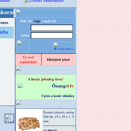
 tartjuk "Oldtimer/RETRO" designba!
+++++++ O
Felh. név
vagy
e-mail cím
szes
Jelszó
Új vevő
Elfelejtett jelszó
regisztráció
A kosár jelenleg üres!
Összeg:
0 Ft
Ugrás a kosár oldalára
Eredeti cidrusfa cserép,
500 db, 19 x 30 x 1, 5
mm
11 900 Ft