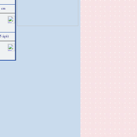
5 cm
5 ágú)