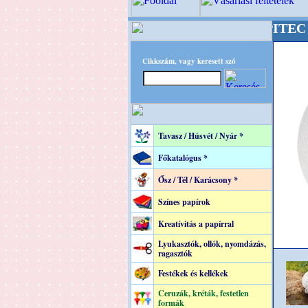
+++++++ OPITEC - A Kreatív
Cikkszám, vagy keresett szó
Tavasz / Húsvét / Nyár *
Főkatalógus *
Ősz / Tél / Karácsony *
Színes papírok
Kreatívitás a papírral
Lyukasztók, ollók, nyomdázás,
ragasztók
Festékek és kellékek
Ceruzák, kréták, festetlen
formák