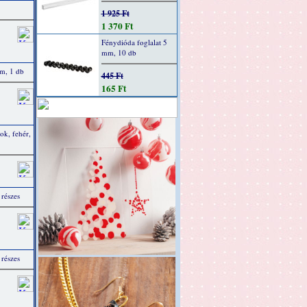
1 925 Ft
1 370 Ft
Fénydióda foglalat 5
mm, 10 db
m, 1 db
445 Ft
165 Ft
ok, fehér,
részes
részes