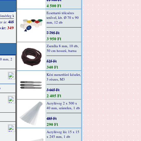
4 500 Ft
Ecsettartó tölcséres
tetővel, kb. Ø 70 x 90
mm, 12 db
7 795 Ft
3 950 Ft
Zsenília 8 mm, 10 db,
50 cm hosszú, barna
50 mm, 2
525 Ft
340 Ft
Kézi menetfúró készlet,
3 részes, M3
m
3 665 Ft
2 405 Ft
Acrylüveg 2 x 500 x
40 mm, színtelen, 1 db
485 Ft
290 Ft
Acrylüveg léc 15 x 15
x 245 mm, 1 db