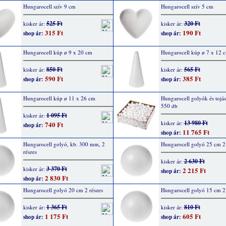
Hungarocell szív 9 cm
Hungarocell szív 5 cm
525 Ft
320 Ft
kisker ár:
kisker ár:
315 Ft
190 Ft
shop ár:
shop ár:
Hungarocell kúp ø 9 x 20 cm
Hungarocell kúp ø 7 x 12 c
850 Ft
565 Ft
kisker ár:
kisker ár:
590 Ft
385 Ft
shop ár:
shop ár:
Hungarocell kúp ø 11 x 26 cm
Hungarocell golyók és tojás
550 db
1 095 Ft
kisker ár:
13 980 Ft
kisker ár:
740 Ft
shop ár:
11 765 Ft
shop ár:
Hungarocell golyó, kb. 300 mm, 2
Hungarocell golyó 25 cm 2 
részes
2 630 Ft
kisker ár:
3 370 Ft
kisker ár:
2 215 Ft
shop ár:
2 830 Ft
shop ár:
Hungarocell golyó 20 cm 2 részes
Hungarocell golyó 15 cm 2 
1 365 Ft
810 Ft
kisker ár:
kisker ár:
1 175 Ft
605 Ft
shop ár:
shop ár: