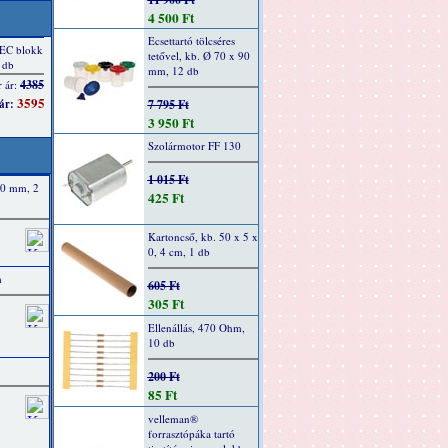
4 500 Ft
Ecsettartó tölcséres
tetővel, kb. Ø 70 x 90
mm, 12 db
7 795 Ft
3 950 Ft
Szolármotor FF 130
1 015 Ft
50 mm, 2
425 Ft
Kartoncső, kb. 50 x 5 x
0, 4 cm, 1 db
m
605 Ft
305 Ft
Ellenállás, 470 Ohm,
10 db
200 Ft
85 Ft
velleman®
forrasztópáka tartó