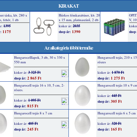
KIRAKAT
Az alkategória többi terméke
Hungarocelllapok, 3 db, 30 x 330 x
Hungarocell tojás, 210 x 1
550 mm
részes
3 325 Ft
1 870 Ft
kisker ár:
kisker ár:
2 865 Ft
1 275 Ft
shop ár:
shop ár:
Hungarocell tojás 16 x 10, 5 cm, 2-
Hungarocell tojás 10 x 9 c
részes.
445 Ft
kisker ár:
1 095 Ft
kisker ár:
305 Ft
shop ár:
815 Ft
shop ár:
Hungarocell tojás 8 x 7 cm
Hungarocell tojás 6 x 5 cm
405 Ft
320 Ft
kisker ár:
kisker ár:
245 Ft
165 Ft
shop ár:
shop ár: