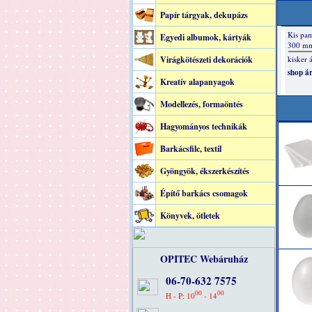
Papír tárgyak, dekupázs
Egyedi albumok, kártyák
Virágkötészeti dekorációk
Kreatív alapanyagok
Modellezés, formaöntés
Hagyományos technikák
Barkácsfilc, textil
Gyöngyök, ékszerkészítés
Építő barkács csomagok
Könyvek, ötletek
OPITEC Webáruház
06-70-632 7575
00
00
H - P: 10
- 14