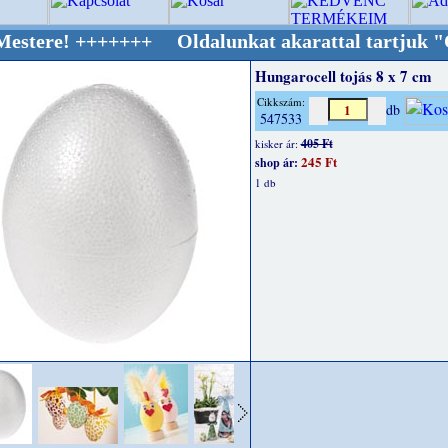
+++++++ Oldalunkat akarattal tartjuk "Oldtim
Hungarocell tojás 8 x 7 cm
Cikkszám:
db
547533
405 Ft
kisker ár:
245 Ft
shop ár:
1 db