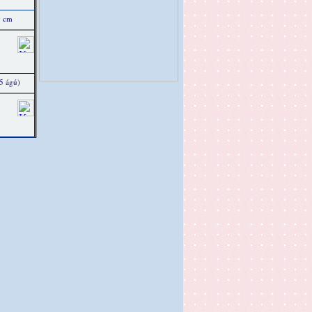
5 cm
5 ágú)