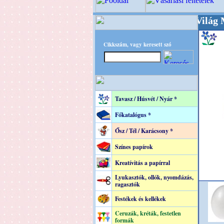
+++++++ OPITEC - A Kreatív Világ Mestere! 
Cikkszám, vagy keresett szó
Tavasz / Húsvét / Nyár *
Főkatalógus *
Ősz / Tél / Karácsony *
Színes papírok
Kreatívitás a papírral
Lyukasztók, ollók, nyomdázás,
ragasztók
Festékek és kellékek
Ceruzák, kréták, festetlen
formák