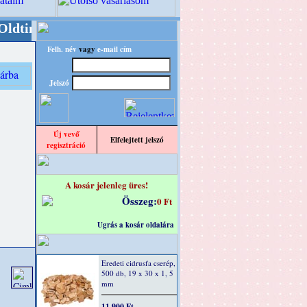
er/RETRO" designba!
+++++++ OPITEC - A Kreatí
Felh. név
vagy
e-mail cím
Jelszó
Új vevő
Elfelejtett jelszó
regisztráció
A kosár jelenleg üres!
Összeg:
0 Ft
Ugrás a kosár oldalára
Eredeti cidrusfa cserép,
500 db, 19 x 30 x 1, 5
mm
11 900 Ft