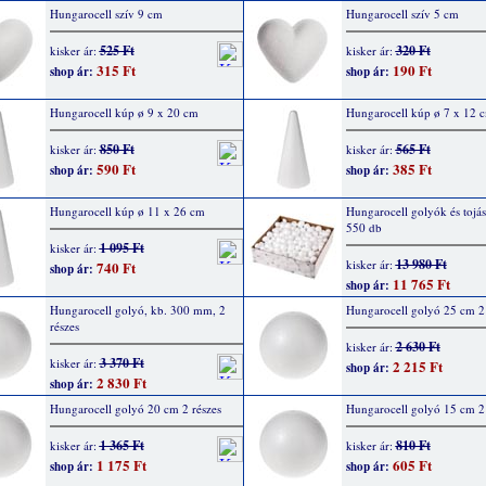
Hungarocell szív 9 cm
Hungarocell szív 5 cm
525 Ft
320 Ft
kisker ár:
kisker ár:
315 Ft
190 Ft
shop ár:
shop ár:
Hungarocell kúp ø 9 x 20 cm
Hungarocell kúp ø 7 x 12 c
850 Ft
565 Ft
kisker ár:
kisker ár:
590 Ft
385 Ft
shop ár:
shop ár:
Hungarocell kúp ø 11 x 26 cm
Hungarocell golyók és tojás
550 db
1 095 Ft
kisker ár:
13 980 Ft
kisker ár:
740 Ft
shop ár:
11 765 Ft
shop ár:
Hungarocell golyó, kb. 300 mm, 2
Hungarocell golyó 25 cm 2 
részes
2 630 Ft
kisker ár:
3 370 Ft
kisker ár:
2 215 Ft
shop ár:
2 830 Ft
shop ár:
Hungarocell golyó 20 cm 2 részes
Hungarocell golyó 15 cm 2 
1 365 Ft
810 Ft
kisker ár:
kisker ár:
1 175 Ft
605 Ft
shop ár:
shop ár: