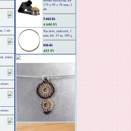
tisztító szivaccsal, kb
175 x 95 x 70 mm, 1
db
7 015 Ft
4 600 Ft
m, 1 db
Vas drót, cinkezett, 1
mm, kb. 15 m, 100 g
935 Ft
455 Ft
ok, fehér,
részes
részes