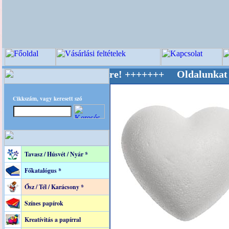
v Világ Mestere! +++++++ Oldalunkat akaratta
Cikkszám, vagy keresett szó
Tavasz / Húsvét / Nyár *
Főkatalógus *
Ősz / Tél / Karácsony *
Színes papírok
Kreatívitás a papírral