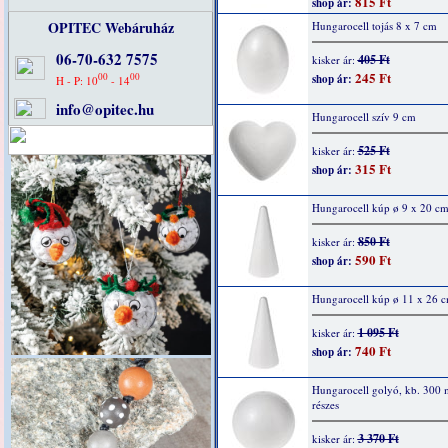
815 Ft
shop ár:
OPITEC Webáruház
Hungarocell tojás 8 x 7 cm
06-70-632 7575
405 Ft
kisker ár:
245 Ft
00
00
shop ár:
H - P: 10
- 14
info@opitec.hu
Hungarocell szív 9 cm
525 Ft
kisker ár:
315 Ft
shop ár:
Hungarocell kúp ø 9 x 20 c
850 Ft
kisker ár:
590 Ft
shop ár:
Hungarocell kúp ø 11 x 26 
1 095 Ft
kisker ár:
740 Ft
shop ár:
Hungarocell golyó, kb. 300
részes
3 370 Ft
kisker ár: