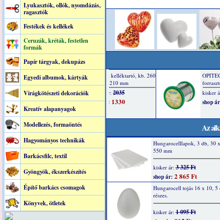
Lyukasztók, ollók, nyomdázás,
ragasztók
Festékek és kellékek
Ceruzák, kréták, festetlen
formák
Papír tárgyak, dekupázs
Egyedi albumok, kártyák
Virágkötészeti dekorációk
Kreatív alapanyagok
Modellezés, formaöntés
Az alk
Hagyományos technikák
Hungarocelllapok, 3 db, 30 
550 mm
Barkácsfilc, textil
3 325 Ft
kisker ár:
Gyöngyök, ékszerkészítés
2 865 Ft
shop ár:
Építő barkács csomagok
Hungarocell tojás 16 x 10, 5
részes.
Könyvek, ötletek
1 095 Ft
kisker ár: