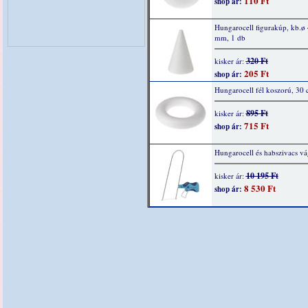
110 Ft
shop ár:
Hungarocell figurakúp, kb.ø
mm, 1 db
320 Ft
kisker ár:
205 Ft
shop ár:
Hungarocell fél koszorú, 30
895 Ft
kisker ár:
715 Ft
shop ár:
Hungarocell és habszivacs v
10 195 Ft
kisker ár:
8 530 Ft
shop ár: