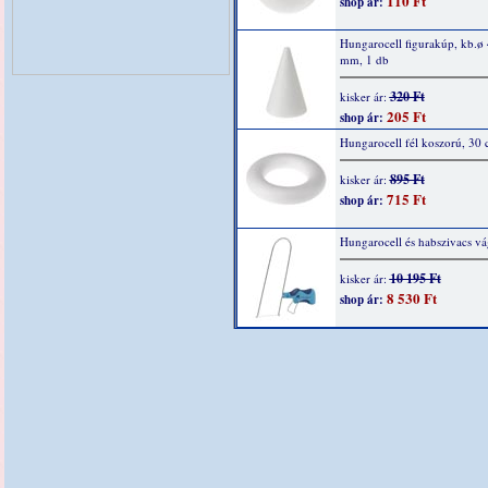
110 Ft
shop ár:
Hungarocell figurakúp, kb.ø
mm, 1 db
320 Ft
kisker ár:
205 Ft
shop ár:
Hungarocell fél koszorú, 30
895 Ft
kisker ár:
715 Ft
shop ár:
Hungarocell és habszivacs v
10 195 Ft
kisker ár:
8 530 Ft
shop ár: