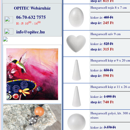
815 Ft
shop ár:
OPITEC Webáruház
Hungarocell tojás 8 x 7 cm
06-70-632 7575
405 Ft
kisker ár:
245 Ft
00
00
shop ár:
H - P: 10
- 14
info@opitec.hu
Hungarocell szív 9 cm
525 Ft
kisker ár:
315 Ft
shop ár:
Hungarocell kúp ø 9 x 20 c
850 Ft
kisker ár:
590 Ft
shop ár:
Hungarocell kúp ø 11 x 26 
1 095 Ft
kisker ár:
740 Ft
shop ár:
Hungarocell golyó, kb. 300
részes
3 370 Ft
kisker ár: