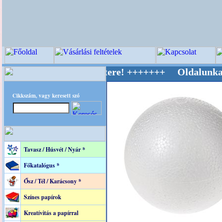
ív Világ Mestere! +++++++ Oldalunkat akaratt
Cikkszám, vagy keresett szó
Tavasz / Húsvét / Nyár *
Főkatalógus *
Ősz / Tél / Karácsony *
Színes papírok
Kreatívitás a papírral