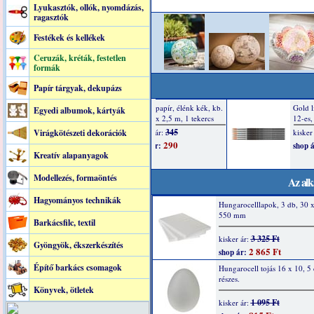
Lyukasztók, ollók, nyomdázás,
ragasztók
Festékek és kellékek
Ceruzák, kréták, festetlen
formák
Papír tárgyak, dekupázs
Egyedi albumok, kártyák
Virágkötészeti dekorációk
Kreatív alapanyagok
Modellezés, formaöntés
Az alk
Hagyományos technikák
Hungarocelllapok, 3 db, 30 
550 mm
Barkácsfilc, textil
3 325 Ft
kisker ár:
Gyöngyök, ékszerkészítés
2 865 Ft
shop ár:
Építő barkács csomagok
Hungarocell tojás 16 x 10, 5
részes.
Könyvek, ötletek
1 095 Ft
kisker ár: