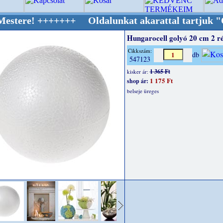
+++++++ Oldalunkat akarattal tartjuk "Oldtim
Hungarocell golyó 20 cm 2 ré
Cikkszám:
db
547123
1 365 Ft
kisker ár:
1 175 Ft
shop ár:
belseje üreges