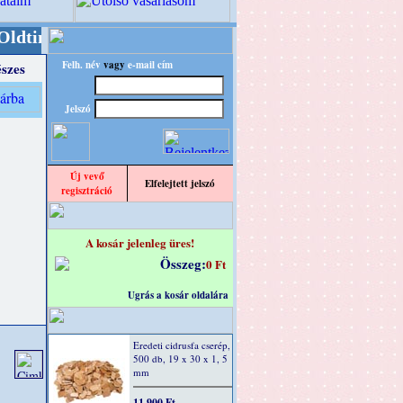
er/RETRO" designba!
+++++++ OPITEC - A Kreatí
Felh. név
vagy
e-mail cím
szes
Jelszó
Új vevő
Elfelejtett jelszó
regisztráció
A kosár jelenleg üres!
Összeg:
0 Ft
Ugrás a kosár oldalára
Eredeti cidrusfa cserép,
500 db, 19 x 30 x 1, 5
mm
11 900 Ft