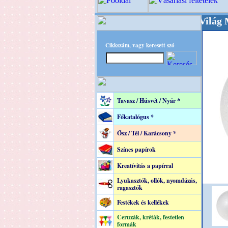
+++++++ OPITEC - A Kreatív Világ Mestere! 
Cikkszám, vagy keresett szó
Tavasz / Húsvét / Nyár *
Főkatalógus *
Ősz / Tél / Karácsony *
Színes papírok
Kreatívitás a papírral
Lyukasztók, ollók, nyomdázás,
ragasztók
Festékek és kellékek
Ceruzák, kréták, festetlen
formák