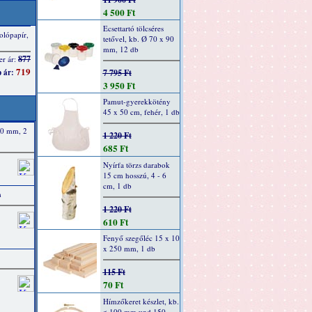
4 500 Ft
Ecsettartó tölcséres
tetővel, kb. Ø 70 x 90
mm, 12 db
7 795 Ft
3 950 Ft
Pamut-gyerekkötény
45 x 50 cm, fehér, 1 db
50 mm, 2
1 220 Ft
685 Ft
Nyírfa törzs darabok
15 cm hosszú, 4 - 6
cm, 1 db
m
1 220 Ft
610 Ft
Fenyő szegőléc 15 x 10
x 250 mm, 1 db
115 Ft
70 Ft
Hímzőkeret készlet, kb.
ø 100 mm und 150