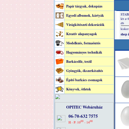
Papír tárgyak, dekupázs
Egyedi albumok, kártyák
Virágkötészeti dekorációk
Kreatív alapanyagok
Modellezés, formaöntés
Hagyományos technikák
Barkácsfilc, textil
Gyöngyök, ékszerkészítés
Építő barkács csomagok
Könyvek, ötletek
OPITEC Webáruház
06-70-632 7575
00
00
H - P: 10
- 14