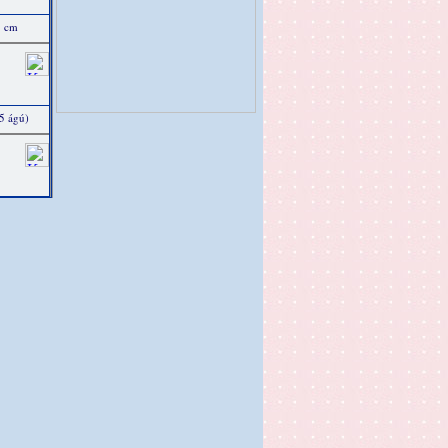
5 cm
5 ágú)