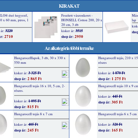
KIRAKAT
Az alkategória többi terméke
Hungarocelllapok, 3 db, 30 x 330 x
Hungarocell tojás, 210 x 1
550 mm
részes
3 325 Ft
1 870 Ft
kisker ár:
kisker ár:
2 865 Ft
1 275 Ft
shop ár:
shop ár:
Hungarocell tojás 16 x 10, 5 cm, 2-
Hungarocell tojás 10 x 9 c
részes.
445 Ft
kisker ár:
1 095 Ft
kisker ár:
305 Ft
shop ár:
815 Ft
shop ár:
Hungarocell tojás 8 x 7 cm
Hungarocell tojás 6 x 5 cm
405 Ft
320 Ft
kisker ár:
kisker ár:
245 Ft
165 Ft
shop ár:
shop ár: