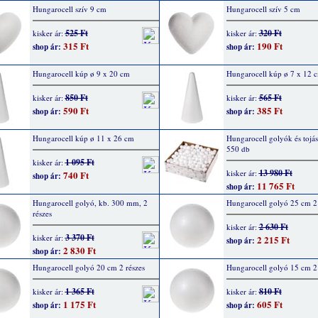
Hungarocell szív 9 cm
Hungarocell szív 5 cm
525 Ft
320 Ft
kisker ár:
kisker ár:
315 Ft
190 Ft
shop ár:
shop ár:
Hungarocell kúp ø 9 x 20 cm
Hungarocell kúp ø 7 x 12 c
850 Ft
565 Ft
kisker ár:
kisker ár:
590 Ft
385 Ft
shop ár:
shop ár:
Hungarocell kúp ø 11 x 26 cm
Hungarocell golyók és tojás
550 db
1 095 Ft
kisker ár:
13 980 Ft
kisker ár:
740 Ft
shop ár:
11 765 Ft
shop ár:
Hungarocell golyó, kb. 300 mm, 2
Hungarocell golyó 25 cm 2 
részes
2 630 Ft
kisker ár:
3 370 Ft
kisker ár:
2 215 Ft
shop ár:
2 830 Ft
shop ár:
Hungarocell golyó 20 cm 2 részes
Hungarocell golyó 15 cm 2 
1 365 Ft
810 Ft
kisker ár:
kisker ár:
1 175 Ft
605 Ft
shop ár:
shop ár: