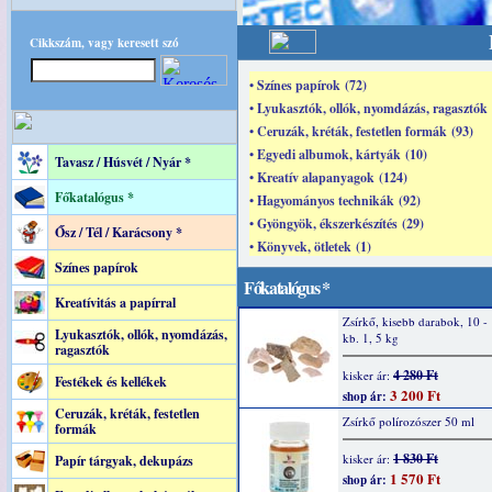
Cikkszám, vagy keresett szó
• Színes papírok (72)
• Lyukasztók, ollók, nyomdázás, ragasztók 
• Ceruzák, kréták, festetlen formák (93)
• Egyedi albumok, kártyák (10)
Tavasz / Húsvét / Nyár *
• Kreatív alapanyagok (124)
Főkatalógus *
• Hagyományos technikák (92)
• Gyöngyök, ékszerkészítés (29)
Ősz / Tél / Karácsony *
• Könyvek, ötletek (1)
Színes papírok
Főkatalógus *
Kreatívitás a papírral
Zsírkő, kisebb darabok, 10 -
Lyukasztók, ollók, nyomdázás,
kb. 1, 5 kg
ragasztók
4 280 Ft
kisker ár:
Festékek és kellékek
3 200 Ft
shop ár:
Ceruzák, kréták, festetlen
Zsírkő polírozószer 50 ml
formák
1 830 Ft
kisker ár:
Papír tárgyak, dekupázs
1 570 Ft
shop ár: