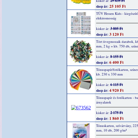
29 835 Ft
kisker ár:
25 105 Ft
shop ár:
TÜV Hessen Kids - kiegészítő
elektromosság
3 805 Ft
kisker ár:
3 120 Ft
shop ár:
Tört üvegmozaik darabok, kb
mm, 2 kg = kb. 750 db, szín
8 155 Ft
kisker ár:
6 400 Ft
shop ár:
Tónuspapír/fotókarton, színes
kb. 230 x 330 mm
6 115 Ft
kisker ár:
4 920 Ft
shop ár:
Tónuspapír és fotókarton - b
árnyalatok
2 175 Ft
kisker ár:
1 860 Ft
shop ár:
Tónuskarton, szívárvány, 22
mm, 10 db, 200 g/m²