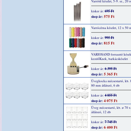
Varrótű készlet, 5-9. sz., 20 r
695 Ft
kisker ár:
575 Ft
shop ár:
Varrócérna készlet, 12 x 50 m
995 Ft
kisker ár:
815 Ft
shop ár:
VARIOSAND forrasztó készl
kezdőKnek, barkácskészlet
6 395 Ft
kisker ár:
5 365 Ft
shop ár:
Üvegkocka mécsestartó, kb. 
80 mm átlátszó, 6 db
4 855 Ft
kisker ár:
4 075 Ft
shop ár:
Üveg mécsestartó, kb. ø 70 
átlátszó, 12 db
7 745 Ft
kisker ár:
6 400 Ft
shop ár: