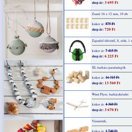
3 695 Ft
shop ár:
Zsanír 16 x 12 mm, 10 db
875 Ft
kisker ár:
720 Ft
shop ár:
Zajszűrő fülvédő, S, zöld, 1 
7 415 Ft
kisker ár:
6 225 Ft
shop ár:
XL barkács parafadugók
16 315 Ft
kisker ár:
13 560 Ft
shop ár:
Wind Flyer, barkácskészlet
4 360 Ft
kisker ár:
3 670 Ft
shop ár:
Vízmérték,
1 740 Ft
kisker ár: