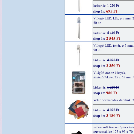
1 220 Ft
kisker ár:
695 Ft
shop ár:
Villogó LED, kék, ø 5 mm, 
50 db
4 440 Ft
kisker ár:
2 545 Ft
shop ár:
Villogó LED, fehér, ø 5 mm
50 db
4 075 Ft
kisker ár:
2 350 Ft
shop ár:
Világító doboz kártyák,
áttetsző/fekete, 35 x 65 mm,
1 220 Ft
kisker ár:
980 Ft
shop ár:
Velúr bőrmaradék darabok, 
4 075 Ft
kisker ár:
3 180 Ft
shop ár:
velleman® forrasztópáka tartó
szivaccsal, kb 175 x 95 x 70