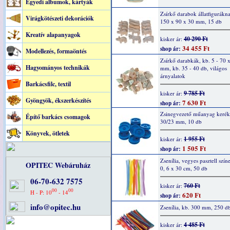
Egyedi albumok, kártyák
Zsírkő darabok állatfigurákn
Virágkötészeti dekorációk
150 x 90 x 30 mm, 15 db
Kreatív alapanyagok
40 290 Ft
kisker ár:
34 455 Ft
shop ár:
Modellezés, formaöntés
Zsírkő darabkák, kb. 5 - 70 
Hagyományos technikák
mm, kb. 35 - 40 db, világos
árnyalatok
Barkácsfilc, textil
9 785 Ft
kisker ár:
Gyöngyök, ékszerkészítés
7 630 Ft
shop ár:
Zsinegvezető műanyag kerék,
Építő barkács csomagok
30/23 mm, 10 db
Könyvek, ötletek
1 955 Ft
kisker ár:
1 505 Ft
shop ár:
Zsenília, vegyes pasztell szín
OPITEC Webáruház
0, 6 x 30 cm, 50 db
06-70-632 7575
760 Ft
kisker ár:
00
00
H - P: 10
- 14
620 Ft
shop ár:
info@opitec.hu
Zsenília, kb. 300 mm, 250 d
4 485 Ft
kisker ár: