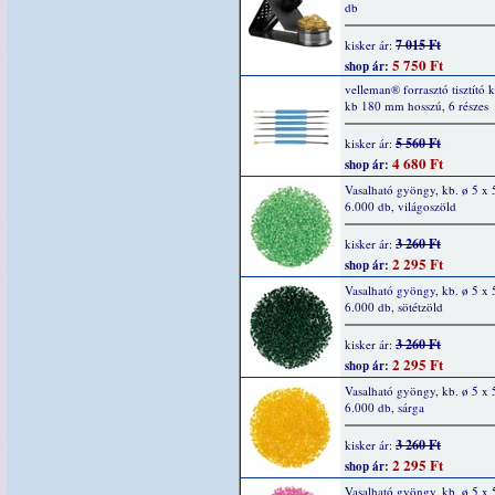
db
7 015 Ft
kisker ár:
5 750 Ft
shop ár:
velleman® forrasztó tisztító k
kb 180 mm hosszú, 6 részes
5 560 Ft
kisker ár:
4 680 Ft
shop ár:
Vasalható gyöngy, kb. ø 5 x
6.000 db, világoszöld
3 260 Ft
kisker ár:
2 295 Ft
shop ár:
Vasalható gyöngy, kb. ø 5 x
6.000 db, sötétzöld
3 260 Ft
kisker ár:
2 295 Ft
shop ár:
Vasalható gyöngy, kb. ø 5 x
6.000 db, sárga
3 260 Ft
kisker ár:
2 295 Ft
shop ár:
Vasalható gyöngy, kb. ø 5 x