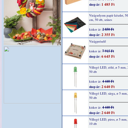
1 485 Ft
shop ár:
Virágselyem papír készlet, 5
cm, 50 db, színes
2 850 Ft
kisker ár:
2 355 Ft
shop ár:
Virágpréselő
7 915 Ft
kisker ár:
6 645 Ft
shop ár:
Villogó LED, zöld, ø 5 mm,
50 db
4 440 Ft
kisker ár:
2 640 Ft
shop ár:
Villogó LED, sárga, ø 5 mm
50 db
4 440 Ft
kisker ár:
2 640 Ft
shop ár:
Villogó LED, piros, ø 5 mm
10 db