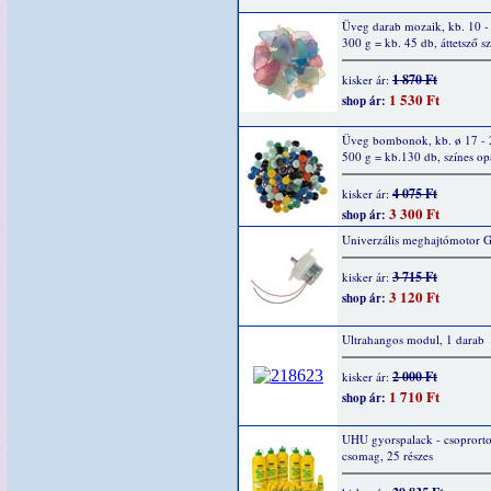
Üveg darab mozaik, kb. 10 
300 g = kb. 45 db, áttetsző s
1 870 Ft
kisker ár:
1 530 Ft
shop ár:
Üveg bombonok, kb. ø 17 -
500 g = kb.130 db, színes o
4 075 Ft
kisker ár:
3 300 Ft
shop ár:
Univerzális meghajtómotor 
3 715 Ft
kisker ár:
3 120 Ft
shop ár:
Ultrahangos modul, 1 darab
2 000 Ft
kisker ár:
1 710 Ft
shop ár:
UHU gyorspalack - csoprorto
csomag, 25 részes