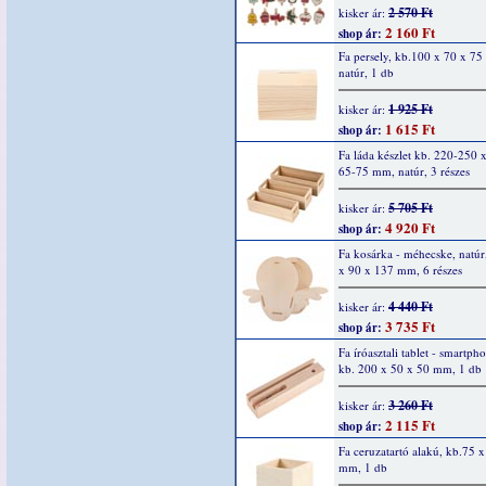
2 570 Ft
kisker ár:
2 160 Ft
shop ár:
Fa persely, kb.100 x 70 x 7
natúr, 1 db
1 925 Ft
kisker ár:
1 615 Ft
shop ár:
Fa láda készlet kb. 220-250 
65-75 mm, natúr, 3 részes
5 705 Ft
kisker ár:
4 920 Ft
shop ár:
Fa kosárka - méhecske, natúr
x 90 x 137 mm, 6 részes
4 440 Ft
kisker ár:
3 735 Ft
shop ár:
Fa íróasztali tablet - smartpho
kb. 200 x 50 x 50 mm, 1 db
3 260 Ft
kisker ár:
2 115 Ft
shop ár:
Fa ceruzatartó alakú, kb.75 
mm, 1 db