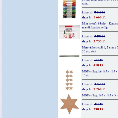
szín,
8 565 Ft
kisker ár:
5 660 Ft
shop ár:
Mini kreatív készlet - Karács
manók karácsonyfája
3 195 Ft
kisker ár:
2 755 Ft
shop ár:
Merevítődrótszál 1, 2 mm x 
20 db, zöld
605 Ft
kisker ár:
410 Ft
shop ár:
MDF csillag, kb.165 x 165 
10 db
3 665 Ft
kisker ár:
2 260 Ft
shop ár:
MDF csillag, 165 x 165 x 3 
405 Ft
kisker ár:
290 Ft
shop ár: