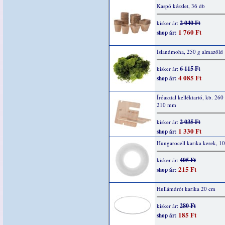
Kaspó készlet, 36 db
2 040 Ft
kisker ár:
1 760 Ft
shop ár:
Islandmoha, 250 g almazöld
6 115 Ft
kisker ár:
4 085 Ft
shop ár:
Íróasztal kelléktartó, kb. 260
210 mm
2 035 Ft
kisker ár:
1 330 Ft
shop ár:
Hungarocell karika kerek, 1
405 Ft
kisker ár:
215 Ft
shop ár:
Hullámdrót karika 20 cm
280 Ft
kisker ár:
185 Ft
shop ár: