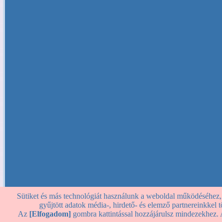
Sütiket és más technológiát használunk a weboldal működéséhez, st
gyűjtött adatok média-, hirdető- és elemző partnereinkkel
Az
[Elfogadom]
gombra kattintással hozzájárulsz mindezekhez. 