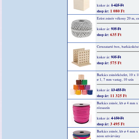
1 425 Ft
kisker ár:
1 080 Ft
shop ár:
Ezüst zsinór vékony 20 m, ez
935 Ft
kisker ár:
635 Ft
shop ár:
Ceruzatartó box, barkácskész
935 Ft
kisker ár:
575 Ft
shop ár:
Barkács zsinórkészlet, 10 x 1
ø 1, 7 mm vastag, 10 szín
13 455 Ft
kisker ár:
11 325 Ft
shop ár:
Barkács zsinór, kb ø 4 mm x
rózsaszín
4 150 Ft
kisker ár:
3 495 Ft
shop ár:
Barkács zsinór, kb ø 4 mm x
neon szivárvány