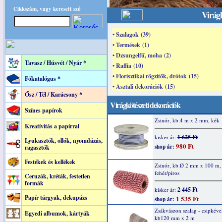
Cikkszám, vagy keresett szó
Virágk
• Szalagok (39)
• Termések (1)
• Dzsungelfű, moha (2)
Tavasz / Húsvét / Nyár *
• Raffia (10)
• Florisztikai rögzitők, drótok (15)
Főkatalógus *
• Asztali dekorációk (15)
Ősz / Tél / Karácsony *
Virágkötészeti dekorációk
Színes papírok
Zsinór, kb.4 m x 2 mm, kék
Kreatívitás a papírral
1 625 Ft
kisker ár:
Lyukasztók, ollók, nyomdázás,
980 Ft
shop ár:
ragasztók
Festékek és kellékek
Zsinór, kb.Ø 2 mm x 100 m,
fehér/piros
Ceruzák, kréták, festetlen
formák
2 445 Ft
kisker ár:
Papír tárgyak, dekupázs
1 535 Ft
shop ár:
Zsákvászon szalag - csipkével
Egyedi albumok, kártyák
kb120 mm x 2 m