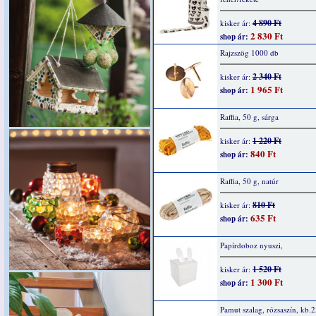
4 890 Ft
kisker ár:
2 830 Ft
shop ár:
Rajzszög 1000 db
2 340 Ft
kisker ár:
1 965 Ft
shop ár:
Raffia, 50 g, sárga
1 220 Ft
kisker ár:
840 Ft
shop ár:
Raffia, 50 g, natúr
810 Ft
kisker ár:
635 Ft
shop ár:
Papírdoboz nyuszi,
1 520 Ft
kisker ár:
1 300 Ft
shop ár:
Pamut szalag, rózsaszín, kb