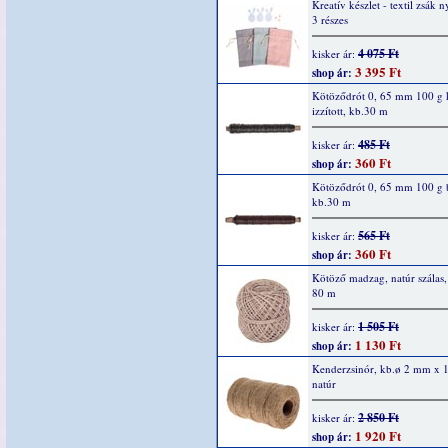
Kreatív készlet - textil zsák n
3 részes
4 075 Ft
kisker ár:
3 395 Ft
shop ár:
Kötöződrót 0, 65 mm 100 g 
izzított, kb.30 m
485 Ft
kisker ár:
360 Ft
shop ár:
Kötöződrót 0, 65 mm 100 g 
kb.30 m
565 Ft
kisker ár:
360 Ft
shop ár:
Kötöző madzag, natúr szálas
80 m
1 505 Ft
kisker ár:
1 130 Ft
shop ár:
Kenderzsinór, kb.ø 2 mm x 
natúr
2 850 Ft
kisker ár:
1 920 Ft
shop ár: