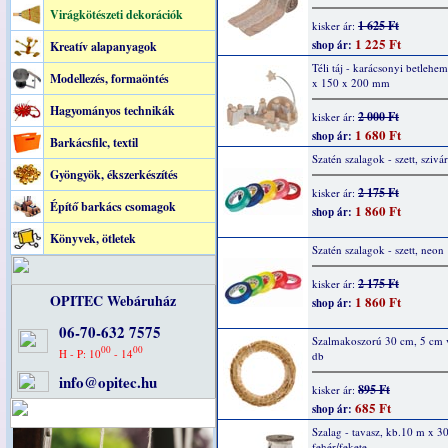
Virágkötészeti dekorációk
1 625 Ft
kisker ár:
1 225 Ft
shop ár:
Kreatív alapanyagok
Téli táj - karácsonyi betlehe
Modellezés, formaöntés
x 150 x 200 mm
Hagyományos technikák
2 000 Ft
kisker ár:
1 680 Ft
shop ár:
Barkácsfilc, textil
Szatén szalagok - szett, sziv
Gyöngyök, ékszerkészítés
2 175 Ft
kisker ár:
Építő barkács csomagok
1 860 Ft
shop ár:
Könyvek, ötletek
Szatén szalagok - szett, neon
2 175 Ft
kisker ár:
OPITEC Webáruház
1 860 Ft
shop ár:
06-70-632 7575
Szalmakoszorú 30 cm, 5 cm v
00
00
H - P: 10
- 14
db
info@opitec.hu
895 Ft
kisker ár:
685 Ft
shop ár:
Szalag - tavasz, kb.10 m x 
fehér/fekete