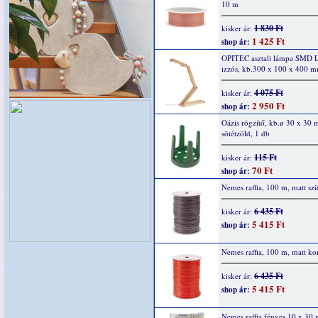
10 m
1 830 Ft
kisker ár:
1 425 Ft
shop ár:
OPITEC asztali lámpa SMD
izzós, kb.300 x 100 x 400 
4 075 Ft
kisker ár:
2 950 Ft
shop ár:
Oázis rögzítő, kb.ø 30 x 30
sötétzöld, 1 db
115 Ft
kisker ár:
70 Ft
shop ár:
Nemes raffia, 100 m, matt sz
6 435 Ft
kisker ár:
5 415 Ft
shop ár:
Nemes raffia, 100 m, matt ko
6 435 Ft
kisker ár:
5 415 Ft
shop ár:
Nemes raffia fényes 10 x 30 