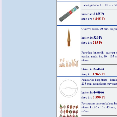
Hatszögű háló, kb. 10 m x 5
8 155 Ft
kisker ár:
6 845 Ft
shop ár:
Gyertya tüske, 20 mm, sárga
320 Ft
kisker ár:
215 Ft
shop ár:
Festetlen fafigurák - husvéti 
barátai, natúr, kb. 40 - 105 
részes
2 345 Ft
kisker ár:
1 965 Ft
shop ár:
Fémkarika kaspótartó - kerek
255 mm, homokszín bevonatt
4 485 Ft
kisker ár:
3 590 Ft
shop ár:
Facsipeszes adventi kalendár
részes, kb.60 x 10 x 45 mm, 
színes