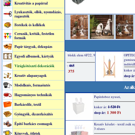
Kreatívitás a papírral
Lyukasztók, ollók, nyomdázás,
ragasztók
Festékek és kellékek
Ceruzák, kréták, festetlen
formák
Papír tárgyak, dekupázs
Egyedi albumok, kártyák
Virágkötészeti dekorációk
Kreatív alapanyagok
Modellezés, formaöntés
Az alk
Hagyományos technikák
Papírdoboz nyuszi,
Barkácsfilc, textil
1 520 Ft
kisker ár:
1 300 Ft
shop ár:
Gyöngyök, ékszerkészítés
Építő barkács csomagok
Kreatív készlet - textil zsák n
3 részes
Könyvek, ötletek