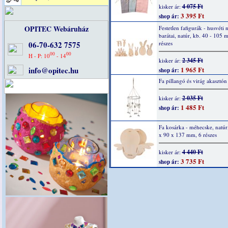
4 075 Ft
kisker ár:
3 395 Ft
shop ár:
OPITEC Webáruház
Festetlen fafigurák - husvéti 
barátai, natúr, kb. 40 - 105 
06-70-632 7575
részes
00
00
H - P: 10
- 14
2 345 Ft
kisker ár:
info@opitec.hu
1 965 Ft
shop ár:
Fa pillangó és virág akasztón
2 035 Ft
kisker ár:
1 485 Ft
shop ár:
Fa kosárka - méhecske, natúr
x 90 x 137 mm, 6 részes
4 440 Ft
kisker ár:
3 735 Ft
shop ár: