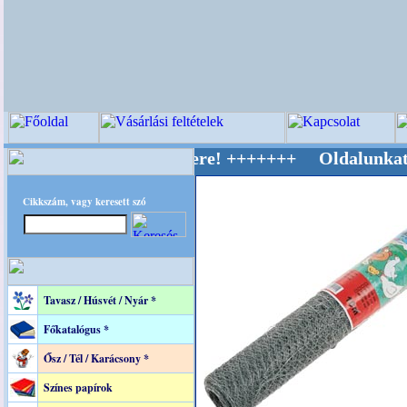
v Világ Mestere! +++++++ Oldalunkat akaratta
Cikkszám, vagy keresett szó
Tavasz / Húsvét / Nyár *
Főkatalógus *
Ősz / Tél / Karácsony *
Színes papírok