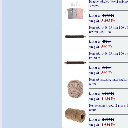
Kreatív készlet - textil zsák n
3 részes
4 075 Ft
kisker ár:
3 395 Ft
shop ár:
Kötöződrót 0, 65 mm 100 g 
izzított, kb.30 m
485 Ft
kisker ár:
360 Ft
shop ár:
Kötöződrót 0, 65 mm 100 g 
kb.30 m
565 Ft
kisker ár:
360 Ft
shop ár:
Kötöző madzag, natúr szálas
80 m
1 505 Ft
kisker ár:
1 130 Ft
shop ár:
Kenderzsinór, kb.ø 2 mm x 
natúr
2 850 Ft
kisker ár:
1 920 Ft
shop ár: