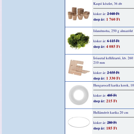
Kaspó készlet, 36 db
2 040 Ft
kisker ár:
1 760 Ft
shop ár:
Islandmoha, 250 g almazöld
6 115 Ft
kisker ár:
4 085 Ft
shop ár:
Íróasztal kelléktartó, kb. 260
210 mm
2 035 Ft
kisker ár:
1 330 Ft
shop ár:
Hungarocell karika kerek, 1
405 Ft
kisker ár:
215 Ft
shop ár:
Hullámdrót karika 20 cm
280 Ft
kisker ár:
185 Ft
shop ár: