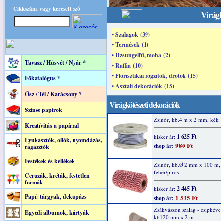
Cikkszám, vagy keresett szó
Virágk
• Szalagok (39)
• Termések (1)
• Dzsungelfű, moha (2)
Tavasz / Húsvét / Nyár *
• Raffia (10)
• Florisztikai rögzitők, drótok (15)
Főkatalógus *
• Asztali dekorációk (15)
Ősz / Tél / Karácsony *
Virágkötészeti dekorációk
Színes papírok
Zsinór, kb.4 m x 2 mm, kék
Kreatívitás a papírral
1 625 Ft
kisker ár:
Lyukasztók, ollók, nyomdázás,
980 Ft
shop ár:
ragasztók
Festékek és kellékek
Zsinór, kb.Ø 2 mm x 100 m,
fehér/piros
Ceruzák, kréták, festetlen
formák
2 445 Ft
kisker ár:
Papír tárgyak, dekupázs
1 535 Ft
shop ár:
Zsákvászon szalag - csipkével
Egyedi albumok, kártyák
kb120 mm x 2 m