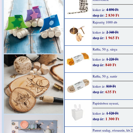
4 890 Ft
kisker ár:
2 830 Ft
shop ár:
Rajzszög 1000 db
2 340 Ft
kisker ár:
1 965 Ft
shop ár:
Raffia, 50 g, sárga
1 220 Ft
kisker ár:
840 Ft
shop ár:
Raffia, 50 g, natúr
810 Ft
kisker ár:
635 Ft
shop ár:
Papírdoboz nyuszi,
1 520 Ft
kisker ár:
1 300 Ft
shop ár:
Pamut szalag, rózsaszín, kb