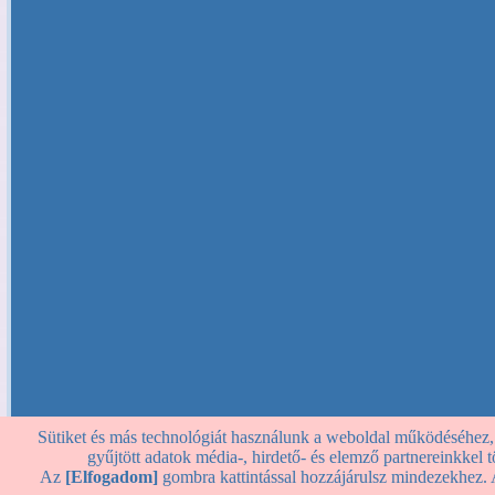
Sütiket és más technológiát használunk a weboldal működéséhez, st
gyűjtött adatok média-, hirdető- és elemző partnereinkkel
Az
[Elfogadom]
gombra kattintással hozzájárulsz mindezekhez. 