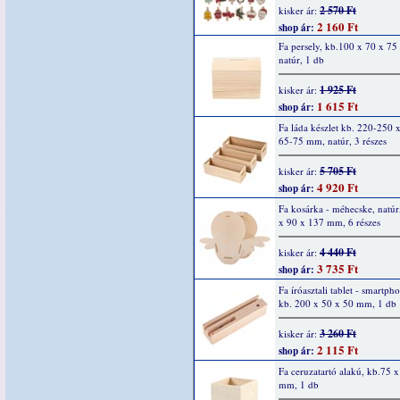
2 570 Ft
kisker ár:
2 160 Ft
shop ár:
Fa persely, kb.100 x 70 x 7
natúr, 1 db
1 925 Ft
kisker ár:
1 615 Ft
shop ár:
Fa láda készlet kb. 220-250 
65-75 mm, natúr, 3 részes
5 705 Ft
kisker ár:
4 920 Ft
shop ár:
Fa kosárka - méhecske, natúr
x 90 x 137 mm, 6 részes
4 440 Ft
kisker ár:
3 735 Ft
shop ár:
Fa íróasztali tablet - smartpho
kb. 200 x 50 x 50 mm, 1 db
3 260 Ft
kisker ár:
2 115 Ft
shop ár:
Fa ceruzatartó alakú, kb.75 
mm, 1 db