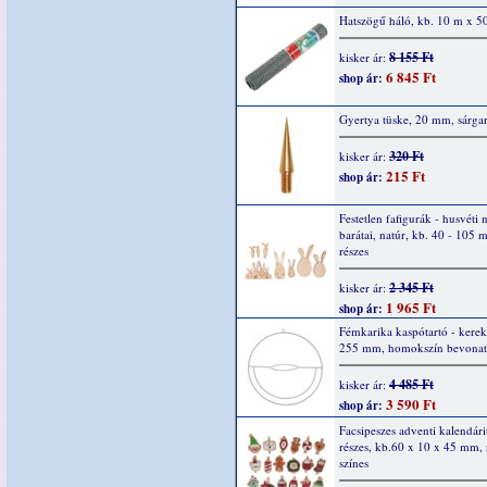
Hatszögű háló, kb. 10 m x 5
8 155 Ft
kisker ár:
6 845 Ft
shop ár:
Gyertya tüske, 20 mm, sárga
320 Ft
kisker ár:
215 Ft
shop ár:
Festetlen fafigurák - husvéti 
barátai, natúr, kb. 40 - 105 
részes
2 345 Ft
kisker ár:
1 965 Ft
shop ár:
Fémkarika kaspótartó - kerek
255 mm, homokszín bevonatt
4 485 Ft
kisker ár:
3 590 Ft
shop ár:
Facsipeszes adventi kalendár
részes, kb.60 x 10 x 45 mm, 
színes