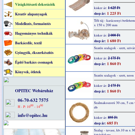
Virágkötészeti dekorációk
1 625 Ft
kisker ár:
1 225 Ft
shop ár:
Kreatív alapanyagok
Téli táj - karácsonyi betlehe
Modellezés, formaöntés
x 150 x 200 mm
Hagyományos technikák
2 000 Ft
kisker ár:
1 680 Ft
shop ár:
Barkácsfilc, textil
Szatén szalagok - szett, sziv
Gyöngyök, ékszerkészítés
2 175 Ft
kisker ár:
Építő barkács csomagok
1 860 Ft
shop ár:
Könyvek, ötletek
Szatén szalagok - szett, neon
2 175 Ft
kisker ár:
OPITEC Webáruház
1 860 Ft
shop ár:
06-70-632 7575
Szalmakoszorú 30 cm, 5 cm v
00
00
H - P: 10
- 14
db
info@opitec.hu
895 Ft
kisker ár:
685 Ft
shop ár:
Szalag - tavasz, kb.10 m x 
fehér/fekete