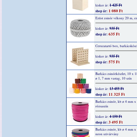
1 425 Ft
kisker ár:
1 080 Ft
shop ár:
Ezüst zsinór vékony 20 m, ez
935 Ft
kisker ár:
635 Ft
shop ár:
Ceruzatartó box, barkácskész
935 Ft
kisker ár:
575 Ft
shop ár:
Barkács zsinórkészlet, 10 x 1
ø 1, 7 mm vastag, 10 szín
13 455 Ft
kisker ár:
11 325 Ft
shop ár:
Barkács zsinór, kb ø 4 mm x
rózsaszín
4 150 Ft
kisker ár:
3 495 Ft
shop ár:
Barkács zsinór, kb ø 4 mm x
neon szivárvány