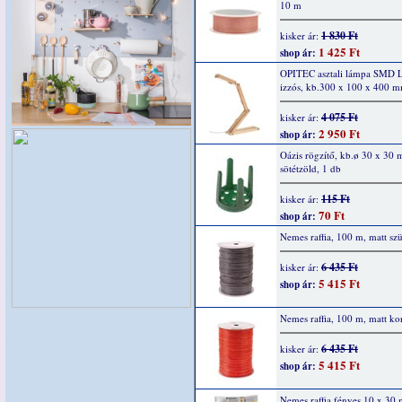
10 m
1 830 Ft
kisker ár:
1 425 Ft
shop ár:
OPITEC asztali lámpa SMD
izzós, kb.300 x 100 x 400 
4 075 Ft
kisker ár:
2 950 Ft
shop ár:
Oázis rögzítő, kb.ø 30 x 30
sötétzöld, 1 db
115 Ft
kisker ár:
70 Ft
shop ár:
Nemes raffia, 100 m, matt sz
6 435 Ft
kisker ár:
5 415 Ft
shop ár:
Nemes raffia, 100 m, matt ko
6 435 Ft
kisker ár:
5 415 Ft
shop ár:
Nemes raffia fényes 10 x 30 