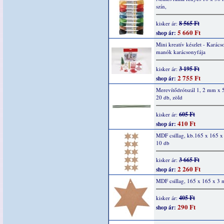
szín,
8 565 Ft
kisker ár:
5 660 Ft
shop ár:
Mini kreatív készlet - Karács
manók karácsonyfája
3 195 Ft
kisker ár:
2 755 Ft
shop ár:
Merevítődrótszál 1, 2 mm x 
20 db, zöld
605 Ft
kisker ár:
410 Ft
shop ár:
MDF csillag, kb.165 x 165 
10 db
3 665 Ft
kisker ár:
2 260 Ft
shop ár:
MDF csillag, 165 x 165 x 3 
405 Ft
kisker ár:
290 Ft
shop ár: