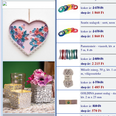
2 175 Ft
kisker ár:
1 860 Ft
shop ár:
Szatén szalagok - szett, neon
2 175 Ft
kisker ár:
1 860 Ft
shop ár:
Pamutzsinór - viaszolt, kb. 
5 m, 8 db
2 850 Ft
kisker ár:
2 215 Ft
shop ár:
Műszőr zsineg, 50 g, kb. 1 c
m, világosszürke
1 770 Ft
kisker ár:
1 485 Ft
shop ár:
GOLDINA pamut szalag - da
kb. 2 m x 25 mm
810 Ft
kisker ár:
570 Ft
shop ár: