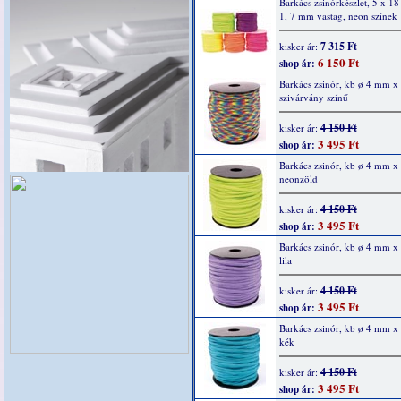
Barkács zsinórkészlet, 5 x 18
1, 7 mm vastag, neon színek
7 315 Ft
kisker ár:
6 150 Ft
shop ár:
Barkács zsinór, kb ø 4 mm x
szivárvány színű
4 150 Ft
kisker ár:
3 495 Ft
shop ár:
Barkács zsinór, kb ø 4 mm x
neonzöld
4 150 Ft
kisker ár:
3 495 Ft
shop ár:
Barkács zsinór, kb ø 4 mm x
lila
4 150 Ft
kisker ár:
3 495 Ft
shop ár:
Barkács zsinór, kb ø 4 mm x
kék
4 150 Ft
kisker ár:
3 495 Ft
shop ár: