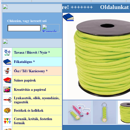
v Világ Mestere! +++++++ Oldalunkat akaratta
Cikkszám, vagy keresett szó
Tavasz / Húsvét / Nyár *
Főkatalógus *
Ősz / Tél / Karácsony *
Színes papírok
Kreatívitás a papírral
Lyukasztók, ollók, nyomdázás,
ragasztók
Festékek és kellékek
Ceruzák, kréták, festetlen
formák