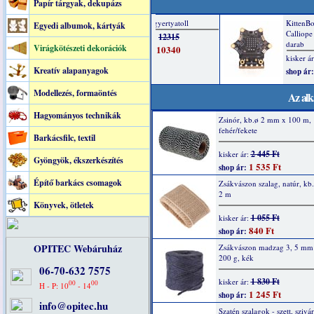
Papír tárgyak, dekupázs
Egyedi albumok, kártyák
Virágkötészeti dekorációk
Kreatív alapanyagok
Modellezés, formaöntés
Az alk
Hagyományos technikák
Zsinór, kb.ø 2 mm x 100 m,
fehér/fekete
Barkácsfilc, textil
2 445 Ft
kisker ár:
Gyöngyök, ékszerkészítés
1 535 Ft
shop ár:
Építő barkács csomagok
Zsákvászon szalag, natúr, k
2 m
Könyvek, ötletek
1 055 Ft
kisker ár:
840 Ft
shop ár:
OPITEC Webáruház
Zsákvászon madzag 3, 5 mm
200 g, kék
06-70-632 7575
1 830 Ft
kisker ár:
00
00
H - P: 10
- 14
1 245 Ft
shop ár:
info@opitec.hu
Szatén szalagok - szett, szivá