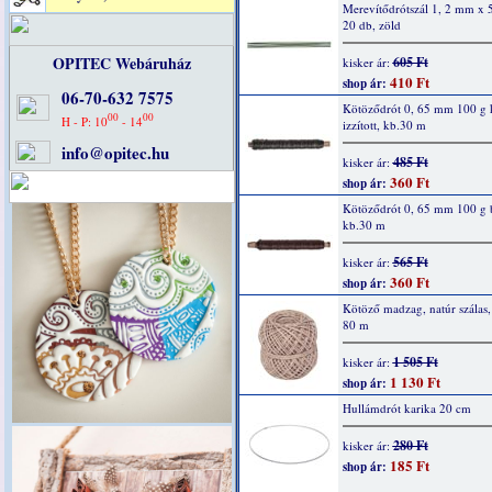
Merevítődrótszál 1, 2 mm x 
20 db, zöld
OPITEC Webáruház
605 Ft
kisker ár:
410 Ft
shop ár:
06-70-632 7575
Kötöződrót 0, 65 mm 100 g 
00
00
H - P: 10
- 14
izzított, kb.30 m
info@opitec.hu
485 Ft
kisker ár:
360 Ft
shop ár:
Kötöződrót 0, 65 mm 100 g 
kb.30 m
565 Ft
kisker ár:
360 Ft
shop ár:
Kötöző madzag, natúr szálas
80 m
1 505 Ft
kisker ár:
1 130 Ft
shop ár:
Hullámdrót karika 20 cm
280 Ft
kisker ár:
185 Ft
shop ár: