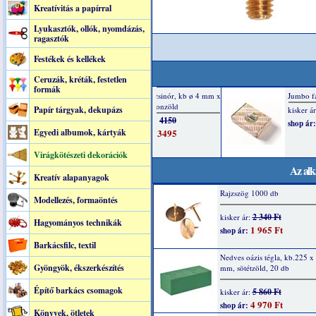
Kreatívitás a papírral
Lyukasztók, ollók, nyomdázás,
ragasztók
Festékek és kellékek
Ceruzák, kréták, festetlen
formák
Papír tárgyak, dekupázs
Egyedi albumok, kártyák
Virágkötészeti dekorációk
Az alk
Kreatív alapanyagok
Rajzszög 1000 db
Modellezés, formaöntés
2 340 Ft
kisker ár:
Hagyományos technikák
1 965 Ft
shop ár:
Barkácsfilc, textil
Nedves oázis tégla, kb.225 x
Gyöngyök, ékszerkészítés
mm, sötétzöld, 20 db
Építő barkács csomagok
5 860 Ft
kisker ár:
4 970 Ft
shop ár:
Könyvek, ötletek