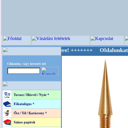
v Világ Mestere! +++++++ Oldalunkat akaratta
Cikkszám, vagy keresett szó
Tavasz / Húsvét / Nyár *
Főkatalógus *
Ősz / Tél / Karácsony *
Színes papírok