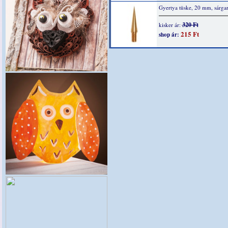
Gyertya tüske, 20 mm, sárga
320 Ft
kisker ár:
215 Ft
shop ár: