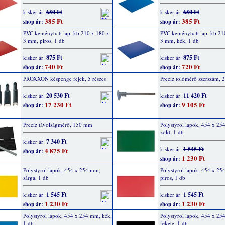
650 Ft
650 Ft
kisker ár:
kisker ár:
385 Ft
385 Ft
shop ár:
shop ár:
PVC keményhab lap, kb 210 x 180 x
PVC keményhab lap, kb 21
3 mm, piros, 1 db
3 mm, kék, 1 db
875 Ft
875 Ft
kisker ár:
kisker ár:
740 Ft
720 Ft
shop ár:
shop ár:
PROXXON késpenge fejek, 5 részes
Precíz tolómérő szerszám,
20 530 Ft
11 420 Ft
kisker ár:
kisker ár:
17 230 Ft
9 105 Ft
shop ár:
shop ár:
Precíz távolságmérő, 150 mm
Polystyrol lapok, 454 x 25
zöld, 1 db
7 340 Ft
kisker ár:
1 545 Ft
kisker ár:
4 875 Ft
shop ár:
1 230 Ft
shop ár:
Polystyrol lapok, 454 x 254 mm,
Polystyrol lapok, 454 x 25
sárga, 1 db
piros, 1 db
1 545 Ft
1 545 Ft
kisker ár:
kisker ár:
1 230 Ft
1 230 Ft
shop ár:
shop ár:
Polystyrol lapok, 454 x 254 mm, kék,
Polystyrol lapok, 454 x 25
1 db
fekete, 1 db