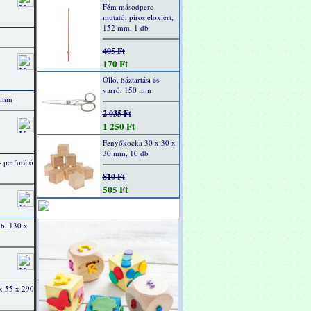
Fém másodperc
mutató, piros eloxiert,
152 mm, 1 db
405 Ft
170 Ft
Olló, háztartási és
varró, 150 mm
0 mm
2 035 Ft
1 250 Ft
Fenyőkocka 30 x 30 x
30 mm, 10 db
+ perforáló
810 Ft
505 Ft
b. 130 x
 55 x 290