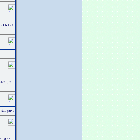
va kb.177
1/2B, 2
 válogatva
e 10 db