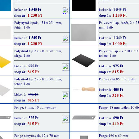
1 545 Ft
1 545 Ft
kisker ár:
kisker ár:
1 230 Ft
1 230 Ft
shop ár:
shop ár:
Polystyrol lapok, 454 x 254 mm,
Polystyrol lap, fehér, 2 x 2
fehér, 1 db
mm, 1 db
1 545 Ft
1 340 Ft
kisker ár:
kisker ár:
1 230 Ft
1 000 Ft
shop ár:
shop ár:
Polystirol lap 2 x 210 x 300 mm,
Polystirol lap 2 x 210 x 3
sárga, 1 db
fekete, 1 db
975 Ft
975 Ft
kisker ár:
kisker ár:
815 Ft
815 Ft
shop ár:
shop ár:
Polystirol lap 2 x 210 x 300 mm,
Perforálótű 85 mm, 1 db
fehér, 1 db
405 Ft
kisker ár:
975 Ft
kisker ár:
325 Ft
shop ár:
815 Ft
shop ár:
Penge, 9 mm, 10 db, vékony
Penge, 18 mm széles, 10 db
525 Ft
690 Ft
kisker ár:
kisker ár:
315 Ft
440 Ft
shop ár:
shop ár:
Penge hattyúnyak, 12 x 70 mm
Penge 160 x 60 mm