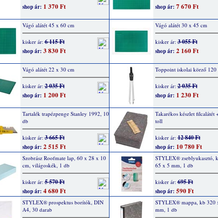
1 370 Ft
7 670 Ft
shop ár:
shop ár:
Vágó alátét 45 x 60 cm
Vágó alátét 30 x 45 cm
6 115 Ft
3 055 Ft
kisker ár:
kisker ár:
3 830 Ft
2 160 Ft
shop ár:
shop ár:
Vágó alátét 22 x 30 cm
Toppoint iskolai körző 12
2 035 Ft
2 035 Ft
kisker ár:
kisker ár:
1 200 Ft
1 230 Ft
shop ár:
shop ár:
Tartalék trapézpenge Stanley 1992, 10
Takarékos készlet filcalátét 
db
toll
3 665 Ft
12 840 Ft
kisker ár:
kisker ár:
2 515 Ft
10 780 Ft
shop ár:
shop ár:
Szobrász Roofmate lap, 60 x 28 x 10
STYLEX® zseblyukasztó, k
cm, világoskék, 1 db
65 x 5 mm, 1 db
5 570 Ft
695 Ft
kisker ár:
kisker ár:
4 680 Ft
590 Ft
shop ár:
shop ár:
STYLEX® prospektus borítók, DIN
STYLEX® mappa, kb 320 x
A4, 30 darab
mm, 1 db