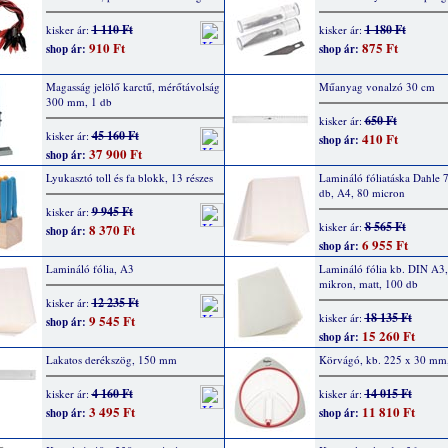
1 110 Ft
1 180 Ft
kisker ár:
kisker ár:
910 Ft
875 Ft
shop ár:
shop ár:
Magasság jelölő karctű, mérőtávolság
Műanyag vonalzó 30 cm
300 mm, 1 db
650 Ft
kisker ár:
45 160 Ft
kisker ár:
410 Ft
shop ár:
37 900 Ft
shop ár:
Lyukasztó toll és fa blokk, 13 részes
Lamináló fóliatáska Dahle 
db, A4, 80 micron
9 945 Ft
kisker ár:
8 565 Ft
kisker ár:
8 370 Ft
shop ár:
6 955 Ft
shop ár:
Lamináló fólia, A3
Lamináló fólia kb. DIN A3
mikron, matt, 100 db
12 235 Ft
kisker ár:
18 135 Ft
kisker ár:
9 545 Ft
shop ár:
15 260 Ft
shop ár:
Lakatos derékszög, 150 mm
Körvágó, kb. 225 x 30 mm,
4 160 Ft
14 015 Ft
kisker ár:
kisker ár:
3 495 Ft
11 810 Ft
shop ár:
shop ár: