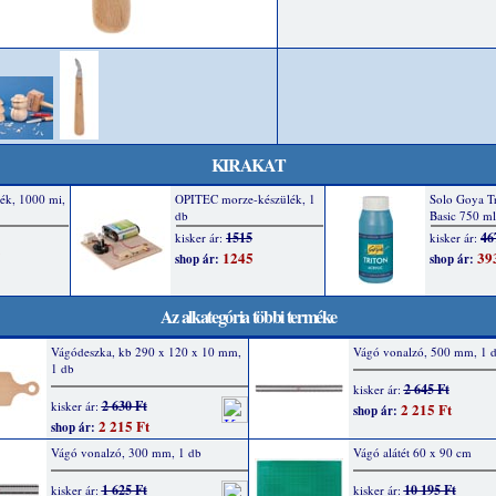
KIRAKAT
Az alkategória többi terméke
Vágódeszka, kb 290 x 120 x 10 mm,
Vágó vonalzó, 500 mm, 1 
1 db
2 645 Ft
kisker ár:
2 630 Ft
kisker ár:
2 215 Ft
shop ár:
2 215 Ft
shop ár:
Vágó vonalzó, 300 mm, 1 db
Vágó alátét 60 x 90 cm
1 625 Ft
10 195 Ft
kisker ár:
kisker ár: