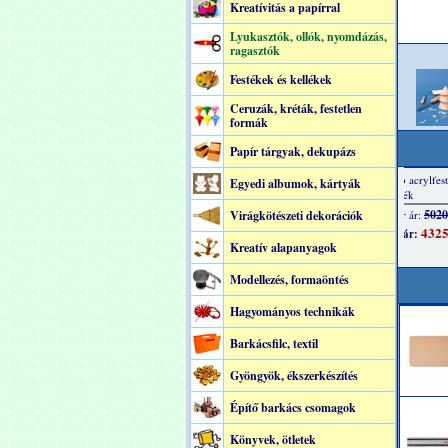
Kreatívitás a papírral
Lyukasztók, ollók, nyomdázás,
ragasztók
Festékek és kellékek
Ceruzák, kréták, festetlen
formák
Papír tárgyak, dekupázs
Egyedi albumok, kártyák
Virágkötészeti dekorációk
Kreatív alapanyagok
Modellezés, formaöntés
Hagyományos technikák
Barkácsfilc, textil
Gyöngyök, ékszerkészítés
Építő barkács csomagok
Könyvek, ötletek