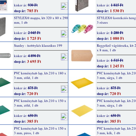
930 Ft
1 815 Ft
kisker ár:
kisker ár:
785 Ft
1 530 Ft
shop ár:
shop ár:
STYLEX® mappa, kb 320 x 80 x 290
STYLEX® korrekciós henge
mm, 1 db
3 részes
2 045 Ft
1 280 Ft
kisker ár:
kisker ár:
1 725 Ft
1 080 Ft
shop ár:
shop ár:
Stanley - hobbykés klasszikus 199
Reggeliző vágódeszka, kb 
x 8 mm, 1 db
4 890 Ft
kisker ár:
1 515 Ft
kisker ár:
3 695 Ft
shop ár:
1 245 Ft
shop ár:
PVC keményhab lap, kb.210 x 180 x
PVC keményhab lap, kb.21
3 mm, zöld, 1 db
3 mm, sárga, 1 db
875 Ft
875 Ft
kisker ár:
kisker ár:
720 Ft
720 Ft
shop ár:
shop ár:
PVC keményhab lap, kb.210 x 150 x
PVC keményhab lap, kb.21
3 mm, zöld, 1 db
3 mm, sárga, 1 db
650 Ft
650 Ft
kisker ár:
kisker ár:
385 Ft
385 Ft
shop ár:
shop ár:
PVC keményhab lap, kb.210 x 150 x
PVC keményhab lap, kb.21
3 mm, piros, 1 db
3 mm, kék, 1 db