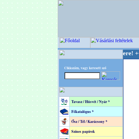
OPITEC - A Kreatív Világ Mestere! +++++++ Ol
Cikkszám, vagy keresett szó
Tavasz / Húsvét / Nyár *
Főkatalógus *
Ősz / Tél / Karácsony *
Színes papírok