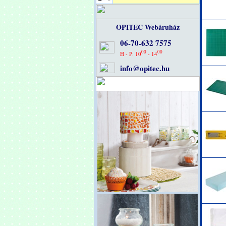
OPITEC Webáruház
06-70-632 7575
00
00
H - P: 10
- 14
info@opitec.hu