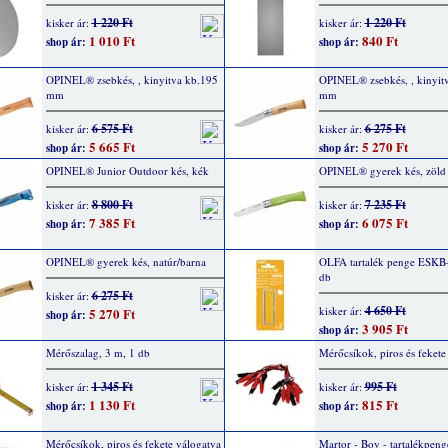
1 220 Ft
1 220 Ft
kisker ár:
kisker ár:
1 010 Ft
840 Ft
shop ár:
shop ár:
OPINEL® zsebkés, , kinyitva kb.195
OPINEL® zsebkés, , kinyit
mm
mm
6 575 Ft
6 275 Ft
kisker ár:
kisker ár:
5 665 Ft
5 270 Ft
shop ár:
shop ár:
OPINEL® Junior Outdoor kés, kék
OPINEL® gyerek kés, zöld
8 800 Ft
7 235 Ft
kisker ár:
kisker ár:
7 385 Ft
6 075 Ft
shop ár:
shop ár:
OPINEL® gyerek kés, natúr/barna
OLFA tartalék penge ESKB-
db
6 275 Ft
kisker ár:
4 650 Ft
kisker ár:
5 270 Ft
shop ár:
3 905 Ft
shop ár:
Mérőszalag, 3 m, 1 db
Mérőcsíkok, piros és fekete
1 345 Ft
995 Ft
kisker ár:
kisker ár:
1 130 Ft
815 Ft
shop ár:
shop ár:
Mérőcsíkok, piros és fekete válogatva
Martor - Boy - tartalékpeng