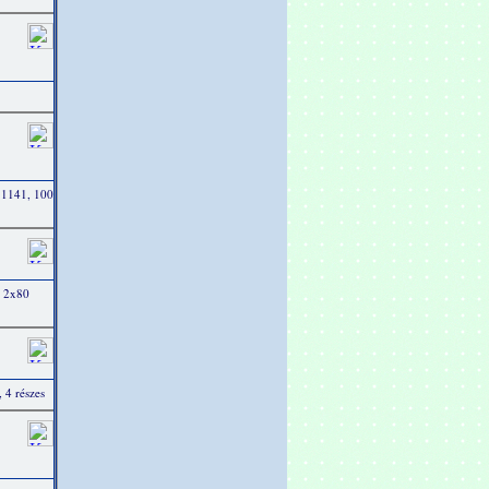
71141, 100
, 2x80
 4 részes