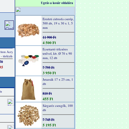
Ugrás a kosár oldalára
Eredeti cidrusfa cserép,
500 db, 19 x 30 x 1, 5
mm
11 900 Ft
4 500 Ft
Ecsettartó tölcséres
tetővel, kb. Ø 70 x 90
mm, 12 db
7 795 Ft
3 950 Ft
Jutazsák 17 x 25 cm, 1
db
db
810 Ft
455 Ft
Sárgaréz csengők, 100
db
7 745 Ft
5 195 Ft