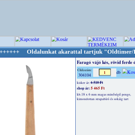
dalunkat akarattal tartjuk "Oldtimer/RETRO" 
Faragó vájó kés, rövid ferde é
Cikkszám:
db
304104
6 510 Ft
kisker ár:
5 465 Ft
shop ár:
kb.18 x 6 mm magas minőségű penge,
kimondottan strapabíró és sokáig tart