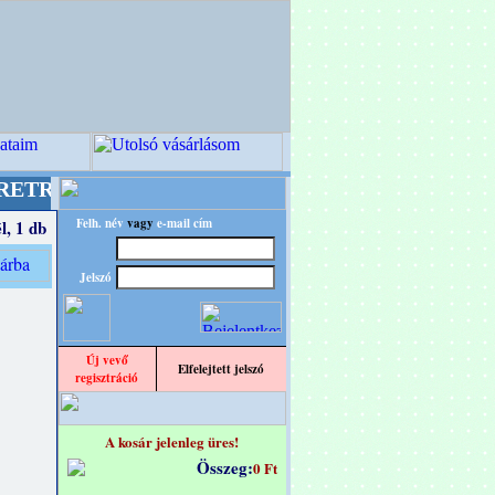
designba!
+++++++ OPITEC - A Kreatív Világ Me
Felh. név
vagy
e-mail cím
l, 1 db
Jelszó
Új vevő
Elfelejtett jelszó
regisztráció
A kosár jelenleg üres!
Összeg:
0 Ft