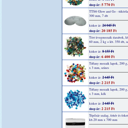
5 770 Ft
shop ár:
TTS® Glow and Go - tükörla
300 mm, 7 db
24 045 Ft
kisker ár:
20 185 Ft
shop ár:
Tört üvegmozaik darabok, kb
60 mm, 2 kg = kb. 350 db, s
8 155 Ft
kisker ár:
6 400 Ft
shop ár:
Tiffany mozaik lapok, 200 g
x 3 mm, színes
2 645 Ft
kisker ár:
2 215 Ft
shop ár:
Tiffany mozaik lapok, 200 g
x 3 mm, kék
2 645 Ft
kisker ár:
2 215 Ft
shop ár:
Tépőzár szalag, fehér és feket
kb.20 mm x 700 mm