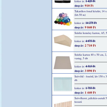
1 425 Ft
kisker ár:
910 Ft
shop ár:
Takarékos fonal készlet, 14 x
(kb.50 m)
14 275 Ft
kisker ár:
9 840 Ft
shop ár:
Szürke kemény karton, A5, 
4 075 Ft
kisker ár:
2 710 Ft
shop ár:
Szürke karton 40 x 50 cm, 2
vastag, 5 db
4 515 Ft
kisker ár:
3 890 Ft
shop ár:
Szövőtű - fonótű, kb 150 x 
db
1 755 Ft
kisker ár:
1 440 Ft
shop ár:
Szövőkeret, pálcikás-asztali 
hosszú