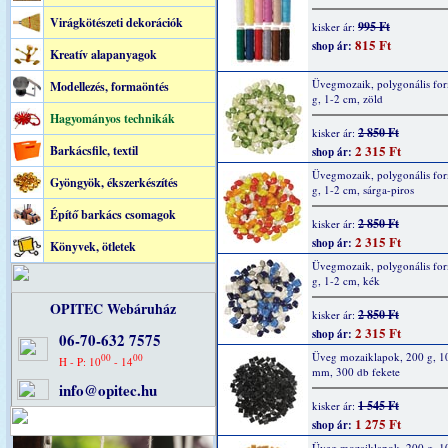
Virágkötészeti dekorációk
995 Ft
kisker ár:
815 Ft
shop ár:
Kreatív alapanyagok
Üvegmozaik, polygonális fo
Modellezés, formaöntés
g, 1-2 cm, zöld
Hagyományos technikák
2 850 Ft
kisker ár:
2 315 Ft
Barkácsfilc, textil
shop ár:
Üvegmozaik, polygonális fo
Gyöngyök, ékszerkészítés
g, 1-2 cm, sárga-piros
Építő barkács csomagok
2 850 Ft
kisker ár:
2 315 Ft
shop ár:
Könyvek, ötletek
Üvegmozaik, polygonális fo
g, 1-2 cm, kék
OPITEC Webáruház
2 850 Ft
kisker ár:
2 315 Ft
shop ár:
06-70-632 7575
Üveg mozaiklapok, 200 g, 1
00
00
H - P: 10
- 14
mm, 300 db fekete
info@opitec.hu
1 545 Ft
kisker ár:
1 275 Ft
shop ár:
Üveg mozaiklapok, 200 g, 1