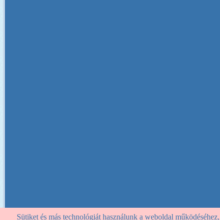
Sütiket és más technológiát használunk a weboldal működéséhez, st