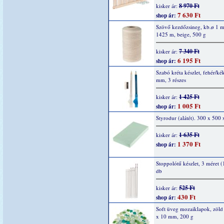
8 970 Ft
kisker ár:
7 630 Ft
shop ár:
Szövő kezdőzsineg, kb.ø 1 
1425 m, beige, 500 g
7 340 Ft
kisker ár:
6 195 Ft
shop ár:
Szabó kréta készlet, fehér/ké
mm, 3 részes
1 425 Ft
kisker ár:
1 005 Ft
shop ár:
Styrodur (alátét). 300 x 50
1 635 Ft
kisker ár:
1 370 Ft
shop ár:
Stoppolótű készlet, 3 méret (
db
525 Ft
kisker ár:
430 Ft
shop ár:
Soft üveg mozaiklapok, zöld
x 10 mm, 200 g