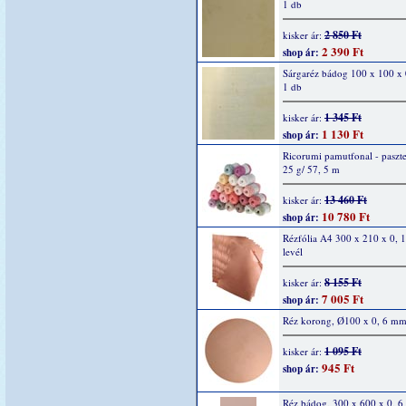
1 db
2 850 Ft
kisker ár:
2 390 Ft
shop ár:
Sárgaréz bádog 100 x 100 x
1 db
1 345 Ft
kisker ár:
1 130 Ft
shop ár:
Ricorumi pamutfonal - paszte
25 g/ 57, 5 m
13 460 Ft
kisker ár:
10 780 Ft
shop ár:
Rézfólia A4 300 x 210 x 0,
levél
8 155 Ft
kisker ár:
7 005 Ft
shop ár:
Réz korong, Ø100 x 0, 6 mm
1 095 Ft
kisker ár:
945 Ft
shop ár:
Réz bádog, 300 x 600 x 0, 6