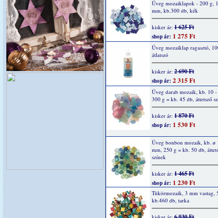
Üveg mozaiklapok - 200 g, 
mm, kb.300 db, kék
1 625 Ft
kisker ár:
1 275 Ft
shop ár:
Üveg mozaiklap ragasztó, 10
átlatszó
2 690 Ft
kisker ár:
2 315 Ft
shop ár:
Üveg darab mozaik, kb. 10 
300 g = kb. 45 db, áttetsző s
1 870 Ft
kisker ár:
1 530 Ft
shop ár:
Üveg bonbon mozaik, kb. ø 
mm, 250 g = kb. 50 db, áttet
színek
1 465 Ft
kisker ár:
1 230 Ft
shop ár:
Tükörmozaik, 3 mm vastag, 
kb.460 db, tarka
6 930 Ft
kisker ár: