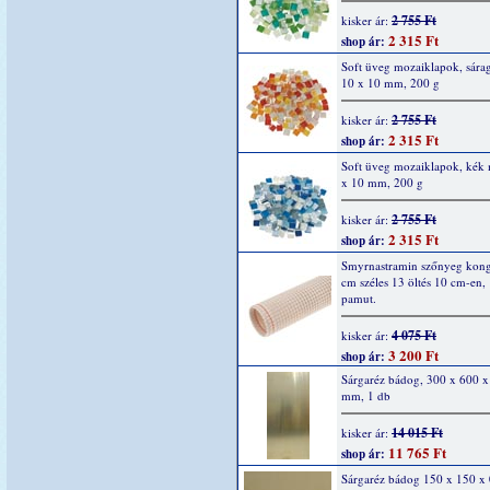
2 755 Ft
kisker ár:
2 315 Ft
shop ár:
Soft üveg mozaiklapok, sárag
10 x 10 mm, 200 g
2 755 Ft
kisker ár:
2 315 Ft
shop ár:
Soft üveg mozaiklapok, kék 
x 10 mm, 200 g
2 755 Ft
kisker ár:
2 315 Ft
shop ár:
Smyrnastramin szőnyeg kong
cm széles 13 öltés 10 cm-en
pamut.
4 075 Ft
kisker ár:
3 200 Ft
shop ár:
Sárgaréz bádog, 300 x 600 x
mm, 1 db
14 015 Ft
kisker ár:
11 765 Ft
shop ár:
Sárgaréz bádog 150 x 150 x