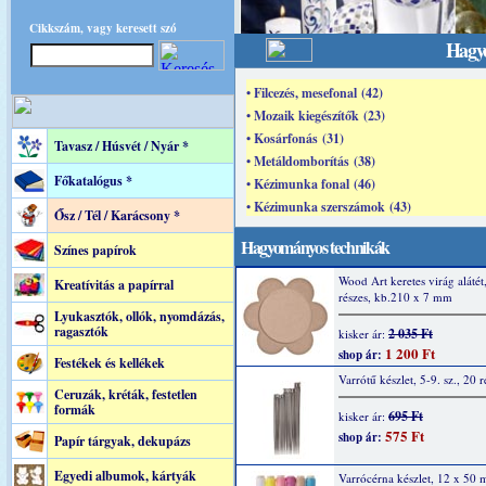
Cikkszám, vagy keresett szó
Hagy
• Filcezés, mesefonal (42)
• Mozaik kiegészítők (23)
• Kosárfonás (31)
Tavasz / Húsvét / Nyár *
• Metáldomborítás (38)
Főkatalógus *
• Kézimunka fonal (46)
• Kézimunka szerszámok (43)
Ősz / Tél / Karácsony *
Hagyományos technikák
Színes papírok
Wood Art keretes virág alátét
Kreatívitás a papírral
részes, kb.210 x 7 mm
Lyukasztók, ollók, nyomdázás,
ragasztók
2 035 Ft
kisker ár:
1 200 Ft
shop ár:
Festékek és kellékek
Varrótű készlet, 5-9. sz., 20 r
Ceruzák, kréták, festetlen
formák
695 Ft
kisker ár:
575 Ft
shop ár:
Papír tárgyak, dekupázs
Egyedi albumok, kártyák
Varrócérna készlet, 12 x 50 m