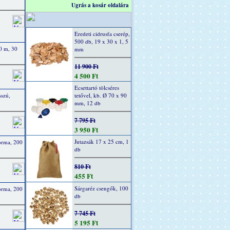
Ugrás a kosár oldalára
Eredeti cidrusfa cserép,
500 db, 19 x 30 x 1, 5
00 m, 30
mm
11 900 Ft
4 500 Ft
Ecsettartó tölcséres
sszú,
tetővel, kb. Ø 70 x 90
mm, 12 db
7 795 Ft
3 950 Ft
Jutazsák 17 x 25 cm, 1
orma, 200
db
810 Ft
455 Ft
Sárgaréz csengők, 100
orma, 200
db
7 745 Ft
5 195 Ft