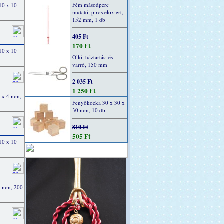
Fém másodperc
10 x 10
mutató, piros eloxiert,
152 mm, 1 db
405 Ft
170 Ft
10 x 10
Olló, háztartási és
varró, 150 mm
2 035 Ft
1 250 Ft
0 x 4 mm,
Fenyőkocka 30 x 30 x
30 mm, 10 db
810 Ft
505 Ft
10 x 10
0 mm, 200