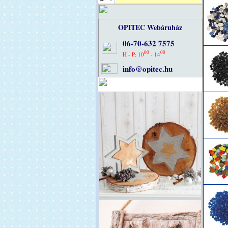
OPITEC Webáruház
06-70-632 7575
00
00
H - P: 10
- 14
info@opitec.hu