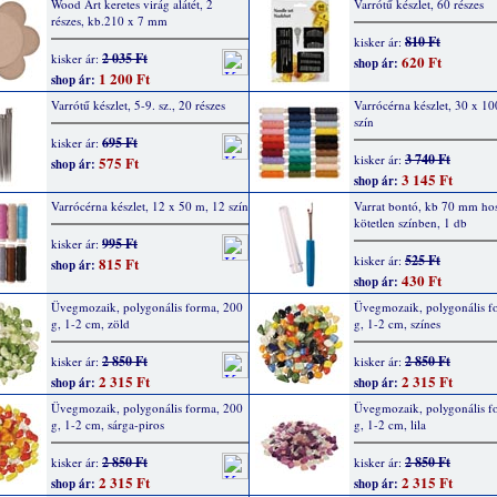
Wood Art keretes virág alátét, 2
Varrótű készlet, 60 részes
részes, kb.210 x 7 mm
810 Ft
kisker ár:
2 035 Ft
kisker ár:
620 Ft
shop ár:
1 200 Ft
shop ár:
Varrótű készlet, 5-9. sz., 20 részes
Varrócérna készlet, 30 x 1
szín
695 Ft
kisker ár:
3 740 Ft
kisker ár:
575 Ft
shop ár:
3 145 Ft
shop ár:
Varrócérna készlet, 12 x 50 m, 12 szín
Varrat bontó, kb 70 mm ho
kötetlen színben, 1 db
995 Ft
kisker ár:
525 Ft
kisker ár:
815 Ft
shop ár:
430 Ft
shop ár:
Üvegmozaik, polygonális forma, 200
Üvegmozaik, polygonális f
g, 1-2 cm, zöld
g, 1-2 cm, színes
2 850 Ft
2 850 Ft
kisker ár:
kisker ár:
2 315 Ft
2 315 Ft
shop ár:
shop ár:
Üvegmozaik, polygonális forma, 200
Üvegmozaik, polygonális f
g, 1-2 cm, sárga-piros
g, 1-2 cm, lila
2 850 Ft
2 850 Ft
kisker ár:
kisker ár:
2 315 Ft
2 315 Ft
shop ár:
shop ár: