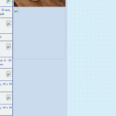
- 20 mm,
opák
ml
b. 8 - 20
nes
g, 10 x 10
g, 10 x 10