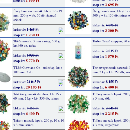
1 530 Ft
shop ár:
3 695 Ft
shop ár:
Üveg bonbon mozaik, kb. ø 17 - 19
Üveg bombonok, kb. ø 17 
mm, 250 g = kb. 50 db, áttetsző
500 g = kb.130 db, színes 
színek
4 075 Ft
kisker ár:
1 465 Ft
kisker ár:
3 300 Ft
shop ár:
1 230 Ft
shop ár:
Tükörmozaik, 3 mm vastag, 500 g,
Turbo filcező szappan, 50 
kb.460 db, tarka
2 035 Ft
kisker ár:
6 930 Ft
kisker ár:
1 570 Ft
shop ár:
5 770 Ft
shop ár:
TTS® Glow and Go - tükörlap, kb.ø
Tört üvegmozaik darabok, k
300 mm, 7 db
mm, 2 kg = kb. 750 db, szí
24 045 Ft
8 155 Ft
kisker ár:
kisker ár:
20 185 Ft
6 400 Ft
shop ár:
shop ár:
Tört üvegmozaik darabok, kb. 15 -
Tiffany mozaik lapok, 200 
60 mm, 2 kg = kb. 350 db, színes
x 3 mm, zöld
8 155 Ft
2 645 Ft
kisker ár:
kisker ár:
6 400 Ft
2 215 Ft
shop ár:
shop ár:
Tiffany mozaik lapok, 200 g, 10 x 10
Tiffany mozaik lapok, 200 
x 3 mm, színes
x 3 mm, sárga/piros