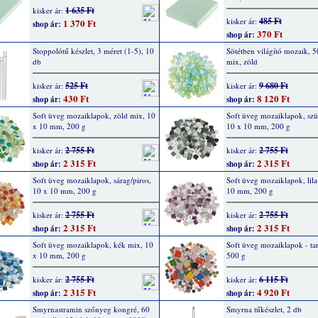
1 635 Ft
kisker ár:
485 Ft
kisker ár:
1 370 Ft
shop ár:
370 Ft
shop ár:
Stoppolótű készlet, 3 méret (1-5), 10
Sötétben világító mozaik, 5
db
mix, zöld
525 Ft
9 680 Ft
kisker ár:
kisker ár:
430 Ft
8 120 Ft
shop ár:
shop ár:
Soft üveg mozaiklapok, zöld mix, 10
Soft üveg mozaiklapok, szü
x 10 mm, 200 g
10 x 10 mm, 200 g
2 755 Ft
2 755 Ft
kisker ár:
kisker ár:
2 315 Ft
2 315 Ft
shop ár:
shop ár:
Soft üveg mozaiklapok, sárag/piros,
Soft üveg mozaiklapok, lil
10 x 10 mm, 200 g
10 mm, 200 g
2 755 Ft
2 755 Ft
kisker ár:
kisker ár:
2 315 Ft
2 315 Ft
shop ár:
shop ár:
Soft üveg mozaiklapok, kék mix, 10
Soft üveg mozaiklapok - ta
x 10 mm, 200 g
500 g
2 755 Ft
6 115 Ft
kisker ár:
kisker ár:
2 315 Ft
4 920 Ft
shop ár:
shop ár:
Smyrnastramin szőnyeg kongré, 60
Smyrna tűkészlet, 2 db