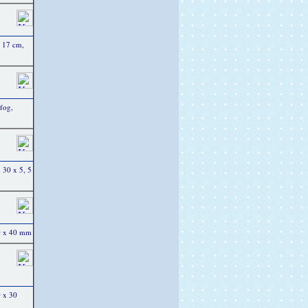
g 17 cm,
fog,
 30 x 5, 5
00 x 40 mm
0 x 30