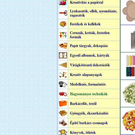
Kreatívitás a papírral
Lyukasztók, ollók, nyomdázás,
ragasztók
Festékek és kellékek
Ceruzák, kréták, festetlen
formák
Papír tárgyak, dekupázs
Egyedi albumok, kártyák
Virágkötészeti dekorációk
Kreatív alapanyagok
Modellezés, formaöntés
Hagyományos technikák
Barkácsfilc, textil
Gyöngyök, ékszerkészítés
Építő barkács csomagok
Könyvek, ötletek