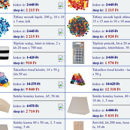
2 645 Ft
2 645 Ft
kisker ár:
kisker ár:
2 215 Ft
2 215 Ft
shop ár:
shop ár:
Tiffany mozaik lapok, 200 g, 10 x 10
Tiffany mozaik lapok átláts
x 3 mm, kék
15 x 15 mm és 10 x 10 mm
2 645 Ft
6 115 Ft
kisker ár:
kisker ár:
2 215 Ft
4 920 Ft
shop ár:
shop ár:
Tépőzár szalag, fehér és fekete, 2 x
Tépőzár pöttyök, kb.ø 20 
kb.20 mm x 700 mm
öntapadós, fehér/fekete, 30
1 425 Ft
2 035 Ft
kisker ár:
kisker ár:
910 Ft
1 570 Ft
shop ár:
shop ár:
Takarékos fonal készlet, 14 x 50 g
Takarékos fonal készlet - fa
(kb.50 m)
x 50 g
14 275 Ft
14 625 Ft
kisker ár:
kisker ár:
9 840 Ft
12 310 Ft
shop ár:
shop ár:
Szürke kemény karton, A5, 50 db
Szürke kemény karton, 40 
10 db, 1, 5 mm
4 075 Ft
kisker ár:
6 000 Ft
kisker ár:
2 710 Ft
shop ár:
5 035 Ft
shop ár:
Szürke karton 40 x 50 cm, 2, 5 mm
Szövőtű, kb.200 mm, furat
vastag, 5 db
fa, 10 db