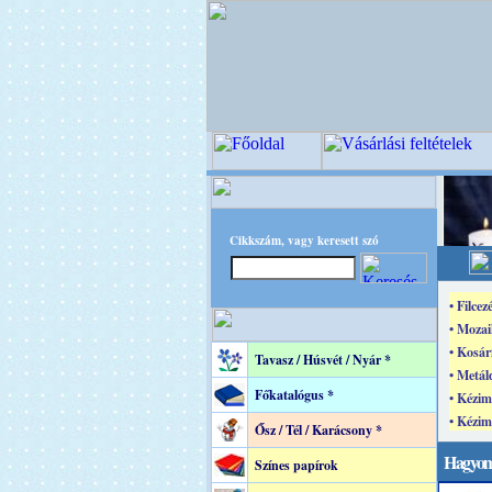
Cikkszám, vagy keresett szó
• Filcez
• Mozai
• Kosár
Tavasz / Húsvét / Nyár *
• Metál
Főkatalógus *
• Kézim
• Kézi
Ősz / Tél / Karácsony *
Hagyom
Színes papírok