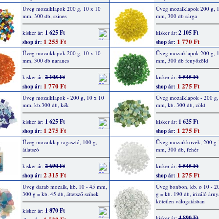
Üveg mozaiklapok 200 g, 10 x 10
Üveg mozaiklapok 200 g, 
mm, 300 db, színes
mm, 300 db sárga
1 625 Ft
2 105 Ft
kisker ár:
kisker ár:
1 255 Ft
1 770 Ft
shop ár:
shop ár:
Üveg mozaiklapok 200 g, 10 x 10
Üveg mozaiklapok 200 g, 
mm, 300 db narancs
mm, 300 db fenyőzöld
2 105 Ft
1 545 Ft
kisker ár:
kisker ár:
1 770 Ft
1 275 Ft
shop ár:
shop ár:
Üveg mozaiklapok - 200 g, 10 x 10
Üveg mozaiklapok - 200 g,
mm, kb.300 db, kék
mm, kb. 300 db, zöld
1 625 Ft
1 625 Ft
kisker ár:
kisker ár:
1 275 Ft
1 275 Ft
shop ár:
shop ár:
Üveg mozaiklap ragasztó, 100 g,
Üveg mozaikkövek, 200 g 
átlatszó
mm, 300 db, fehér
2 690 Ft
1 545 Ft
kisker ár:
kisker ár:
2 315 Ft
1 275 Ft
shop ár:
shop ár:
Üveg darab mozaik, kb. 10 - 45 mm,
Üveg bonbon, kb. ø 10 - 
300 g = kb. 45 db, áttetsző színek
g = kb. 190 db, irizáló árny
kötetlen válogatásban
1 870 Ft
kisker ár:
4 890 Ft
kisker ár: