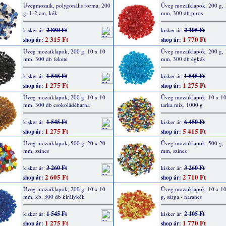
Üvegmozaik, polygonális forma, 200
Üveg mozaiklapok, 200 g, 
g, 1-2 cm, kék
mm, 300 db piros
2 850 Ft
2 105 Ft
kisker ár:
kisker ár:
2 315 Ft
1 770 Ft
shop ár:
shop ár:
Üveg mozaiklapok, 200 g, 10 x 10
Üveg mozaiklapok, 200 g, 
mm, 300 db fekete
mm, 300 db égkék
1 545 Ft
1 545 Ft
kisker ár:
kisker ár:
1 275 Ft
1 275 Ft
shop ár:
shop ár:
Üveg mozaiklapok, 200 g, 10 x 10
Üveg mozaiklapok, 10 x 1
mm, 300 db csokoládébarna
tarka mix, 1000 g
1 545 Ft
6 450 Ft
kisker ár:
kisker ár:
1 275 Ft
5 415 Ft
shop ár:
shop ár:
Üveg mozaiklapok, 500 g, 20 x 20
Üveg mozaiklapok, 500 g, 
mm, színes
mm, színes
3 260 Ft
3 260 Ft
kisker ár:
kisker ár:
2 605 Ft
2 710 Ft
shop ár:
shop ár:
Üveg mozaiklapok, 200 g, 10 x 10
Üveg mozaiklapok, 10 x 1
mm, kb. 300 db királykék
g, sárga - narancs
1 545 Ft
2 105 Ft
kisker ár:
kisker ár:
1 275 Ft
1 770 Ft
shop ár:
shop ár: