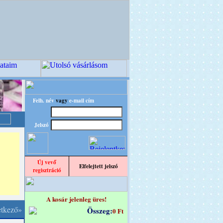
Felh. név
vagy
e-mail cím
Jelszó
Új vevő
Elfelejtett jelszó
regisztráció
A kosár jelenleg üres!
etkező»
Összeg:
0 Ft