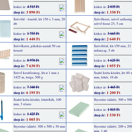
4 515 Ft
2 035 Ft
kisker ár:
kisker ár:
3 890 Ft
1 330 Ft
shop ár:
shop ár:
Szövőtű - fonótű, kb 150 x 3 mm, 20
Szövőkeret, szövő szélessé
db
szövő hossz 23, 5 cm
1 755 Ft
3 665 Ft
kisker ár:
kisker ár:
1 440 Ft
2 640 Ft
shop ár:
shop ár:
Szövőkeret, pálcikás-asztali 50 cm
Szövőfésű, kb.150 mm, 21 
hosszú
műanyag, 5 db
8 970 Ft
1 625 Ft
kisker ár:
kisker ár:
7 630 Ft
1 055 Ft
shop ár:
shop ár:
Szövő kezdőzsineg, kb.ø 1 mm x
Szabó kréta készlet, kb 40 x
1425 m, beige, 500 g
mm, fehér, 10 db
7 340 Ft
1 465 Ft
kisker ár:
kisker ár:
6 195 Ft
1 200 Ft
shop ár:
shop ár:
Szabó kréta készlet, fehér/kék, 100
Styrodur (alátét). 300 x 5
mm, 3 részes
1 815 Ft
kisker ár:
1 425 Ft
kisker ár:
1 530 Ft
shop ár:
1 005 Ft
shop ár:
Styrodur (alátét). 300 x 500 x 30 mm
Styrodur (alátét). 200 x 20
mm, 1 db