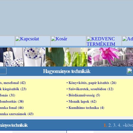
Hagyományos technikák
és, mesefonal (42)
• Könyvkötés, papír készítés (26)
k kiegészítők (23)
• Szövőkeretek, scoubidou (12)
fonás (31)
• Bőrdíszművesség (5)
domborítás (38)
• Mozaik lapok (62)
unka fonal (46)
• Kumihimo technika (4)
munka szerszámok (43)
ányos technikák
1.
2.
3.
4.
»köv