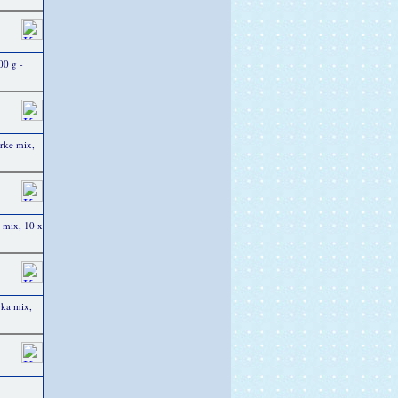
00 g -
rke mix,
a-mix, 10 x
rka mix,