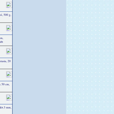
zó, 500 g,
mm,
 db
ntasia, 20
x 50 cm,
 kb.3 mm,