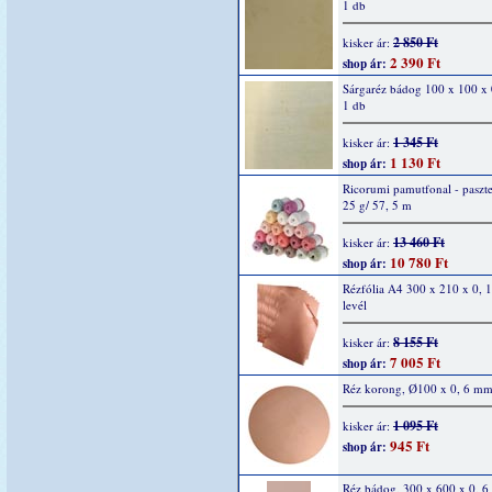
1 db
2 850 Ft
kisker ár:
2 390 Ft
shop ár:
Sárgaréz bádog 100 x 100 x
1 db
1 345 Ft
kisker ár:
1 130 Ft
shop ár:
Ricorumi pamutfonal - paszte
25 g/ 57, 5 m
13 460 Ft
kisker ár:
10 780 Ft
shop ár:
Rézfólia A4 300 x 210 x 0,
levél
8 155 Ft
kisker ár:
7 005 Ft
shop ár:
Réz korong, Ø100 x 0, 6 mm
1 095 Ft
kisker ár:
945 Ft
shop ár:
Réz bádog, 300 x 600 x 0, 6