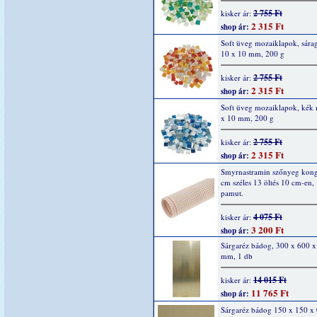
2 755 Ft
kisker ár:
2 315 Ft
shop ár:
Soft üveg mozaiklapok, sárag
10 x 10 mm, 200 g
2 755 Ft
kisker ár:
2 315 Ft
shop ár:
Soft üveg mozaiklapok, kék 
x 10 mm, 200 g
2 755 Ft
kisker ár:
2 315 Ft
shop ár:
Smyrnastramin szőnyeg kong
cm széles 13 öltés 10 cm-en
pamut.
4 075 Ft
kisker ár:
3 200 Ft
shop ár:
Sárgaréz bádog, 300 x 600 x
mm, 1 db
14 015 Ft
kisker ár:
11 765 Ft
shop ár:
Sárgaréz bádog 150 x 150 x