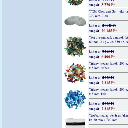
5 770 Ft
shop ár:
TTS® Glow and Go - tükörla
300 mm, 7 db
24 045 Ft
kisker ár:
20 185 Ft
shop ár:
Tört üvegmozaik darabok, kb
60 mm, 2 kg = kb. 350 db, s
8 155 Ft
kisker ár:
6 400 Ft
shop ár:
Tiffany mozaik lapok, 200 g
x 3 mm, színes
2 645 Ft
kisker ár:
2 215 Ft
shop ár:
Tiffany mozaik lapok, 200 g
x 3 mm, kék
2 645 Ft
kisker ár:
2 215 Ft
shop ár:
Tépőzár szalag, fehér és feket
kb.20 mm x 700 mm