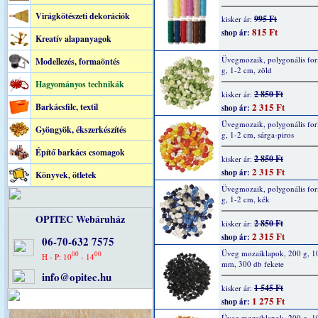
Virágkötészeti dekorációk
995 Ft
kisker ár:
815 Ft
shop ár:
Kreatív alapanyagok
Üvegmozaik, polygonális fo
Modellezés, formaöntés
g, 1-2 cm, zöld
Hagyományos technikák
2 850 Ft
kisker ár:
2 315 Ft
Barkácsfilc, textil
shop ár:
Üvegmozaik, polygonális fo
Gyöngyök, ékszerkészítés
g, 1-2 cm, sárga-piros
Építő barkács csomagok
2 850 Ft
kisker ár:
2 315 Ft
shop ár:
Könyvek, ötletek
Üvegmozaik, polygonális fo
g, 1-2 cm, kék
OPITEC Webáruház
2 850 Ft
kisker ár:
2 315 Ft
shop ár:
06-70-632 7575
Üveg mozaiklapok, 200 g, 1
00
00
H - P: 10
- 14
mm, 300 db fekete
info@opitec.hu
1 545 Ft
kisker ár:
1 275 Ft
shop ár:
Üveg mozaiklapok, 200 g, 1