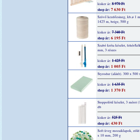
8 970 Ft
kisker ár:
7 630 Ft
shop ár:
Szövő kezdőzsineg, kb.ø 1 
1425 m, beige, 500 g
7 340 Ft
kisker ár:
6 195 Ft
shop ár:
Szabó kréta készlet, fehér/ké
mm, 3 részes
1 425 Ft
kisker ár:
1 005 Ft
shop ár:
Styrodur (alátét). 300 x 50
1 635 Ft
kisker ár:
1 370 Ft
shop ár:
Stoppolótű készlet, 3 méret (
db
525 Ft
kisker ár:
430 Ft
shop ár:
Soft üveg mozaiklapok, zöld
x 10 mm, 200 g