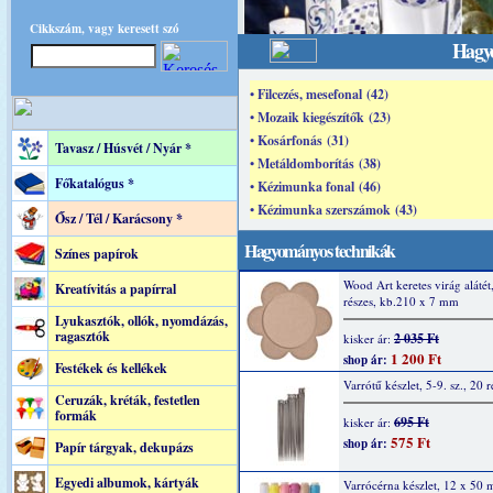
Cikkszám, vagy keresett szó
Hagy
• Filcezés, mesefonal (42)
• Mozaik kiegészítők (23)
• Kosárfonás (31)
Tavasz / Húsvét / Nyár *
• Metáldomborítás (38)
Főkatalógus *
• Kézimunka fonal (46)
• Kézimunka szerszámok (43)
Ősz / Tél / Karácsony *
Hagyományos technikák
Színes papírok
Wood Art keretes virág alátét
Kreatívitás a papírral
részes, kb.210 x 7 mm
Lyukasztók, ollók, nyomdázás,
ragasztók
2 035 Ft
kisker ár:
1 200 Ft
shop ár:
Festékek és kellékek
Varrótű készlet, 5-9. sz., 20 r
Ceruzák, kréták, festetlen
formák
695 Ft
kisker ár:
575 Ft
shop ár:
Papír tárgyak, dekupázs
Egyedi albumok, kártyák
Varrócérna készlet, 12 x 50 m