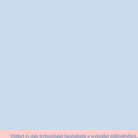
Sütiket és más technológiát használunk a weboldal működéséhez, st