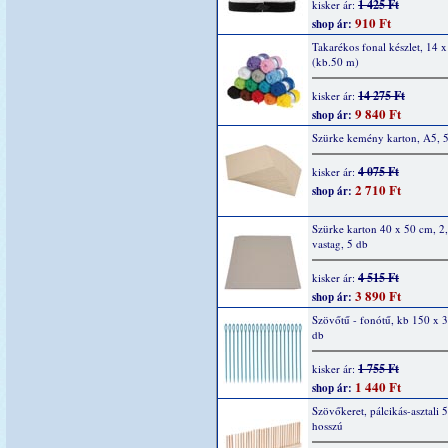
1 425 Ft
kisker ár:
910 Ft
shop ár:
Takarékos fonal készlet, 14 x
(kb.50 m)
14 275 Ft
kisker ár:
9 840 Ft
shop ár:
Szürke kemény karton, A5, 
4 075 Ft
kisker ár:
2 710 Ft
shop ár:
Szürke karton 40 x 50 cm, 2
vastag, 5 db
4 515 Ft
kisker ár:
3 890 Ft
shop ár:
Szövőtű - fonótű, kb 150 x 
db
1 755 Ft
kisker ár:
1 440 Ft
shop ár:
Szövőkeret, pálcikás-asztali 
hosszú