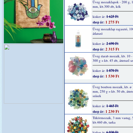
Üveg mozaiklapok - 200 g, 
mm, kb.300 db, kék
1 625 Ft
kisker ár:
1 275 Ft
shop ár:
Üveg mozaiklap ragasztó, 10
átlatszó
2 690 Ft
kisker ár:
2 315 Ft
shop ár:
Üveg darab mozaik, kb. 10 
300 g = kb. 45 db, áttetsző s
1 870 Ft
kisker ár:
1 530 Ft
shop ár:
Üveg bonbon mozaik, kb. ø 
mm, 250 g = kb. 50 db, áttet
színek
1 465 Ft
kisker ár:
1 230 Ft
shop ár:
Tükörmozaik, 3 mm vastag, 
kb.460 db, tarka
6 930 Ft
kisker ár: