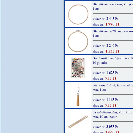
Hímzőkeret, csavaros, kb. ø
1 db
2 445 Ft
kisker ár:
1 770 Ft
shop ár:
Himzőkeret, ø20 cm, csavaro
1 db
2 240 Ft
kisker ár:
1 535 Ft
shop ár:
Gombostű üvegfejes 0, 6 x 
10 g, tarka
1 625 Ft
kisker ár:
955 Ft
shop ár:
Fém csomózó tű, fa nyéllel, 
mm, 1 db
1 165 Ft
kisker ár:
955 Ft
shop ár:
Fa szövőszerszám, kb. 180 x
mm, 10 db, natúr
3 055 Ft
kisker ár:
2 060 Ft
shop ár: