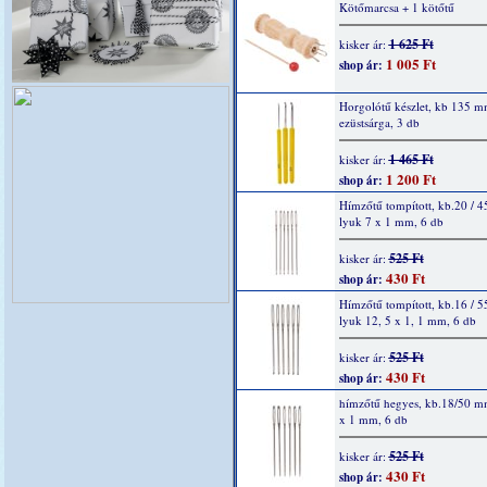
Kötőmarcsa + 1 kötőtű
1 625 Ft
kisker ár:
1 005 Ft
shop ár:
Horgolótű készlet, kb 135 m
ezüstsárga, 3 db
1 465 Ft
kisker ár:
1 200 Ft
shop ár:
Hímzőtű tompított, kb.20 / 
lyuk 7 x 1 mm, 6 db
525 Ft
kisker ár:
430 Ft
shop ár:
Hímzőtű tompított, kb.16 / 
lyuk 12, 5 x 1, 1 mm, 6 db
525 Ft
kisker ár:
430 Ft
shop ár:
hímzőtű hegyes, kb.18/50 m
x 1 mm, 6 db
525 Ft
kisker ár:
430 Ft
shop ár: