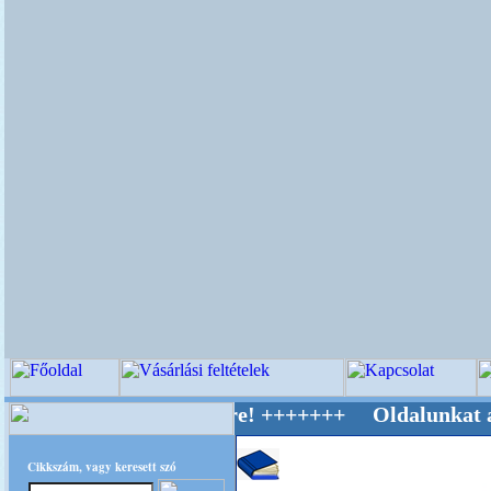
v Világ Mestere! +++++++ Oldalunkat akarattal
Cikkszám, vagy keresett szó