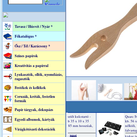
Tavasz / Húsvét / Nyár *
Főkatalógus *
Ősz / Tél / Karácsony *
Színes papírok
Kreatívitás a papírral
Lyukasztók, ollók, nyomdázás,
ragasztók
Festékek és kellékek
Ceruzák, kréták, festetlen
formák
Papír tárgyak, dekupázs
Egyedi albumok, kártyák
Virágkötészeti dekorációk