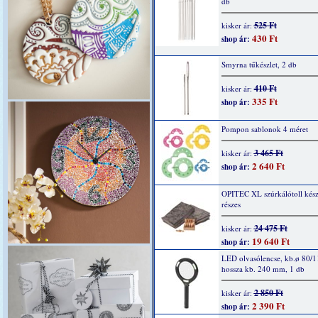
db
525 Ft
kisker ár:
430 Ft
shop ár:
Smyrna tűkészlet, 2 db
410 Ft
kisker ár:
335 Ft
shop ár:
Pompon sablonok 4 méret
3 465 Ft
kisker ár:
2 640 Ft
shop ár:
OPITEC XL szúrkálótoll kész
részes
24 475 Ft
kisker ár:
19 640 Ft
shop ár:
LED olvasólencse, kb.ø 80/
hossza kb. 240 mm, 1 db
2 850 Ft
kisker ár:
2 390 Ft
shop ár: