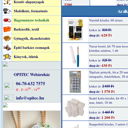
Kreatív alapanyagok
Az alk
Modellezés, formaöntés
Hagyományos technikák
Varrótű készlet, 60 részes
Barkácsfilc, textil
810 Ft
kisker ár:
620 Ft
shop ár:
Gyöngyök, ékszerkészítés
Varrat bontó, kb 70 mm hoss
Építő barkács csomagok
kötetlen színben, 1 db
Könyvek, ötletek
525 Ft
kisker ár:
430 Ft
shop ár:
Tépőzár pöttyök, kb.ø 20 m
OPITEC Webáruház
öntapadós, fehér/fekete, 30 d
06-70-632 7575
2 035 Ft
kisker ár:
00
00
H - P: 10
- 14
1 570 Ft
shop ár:
info@opitec.hu
Szabó kréta készlet, kb 40 x 
mm, fehér, 10 db
1 465 Ft
kisker ár:
1 200 Ft
shop ár:
Stoppolótű készlet, 3 méret (