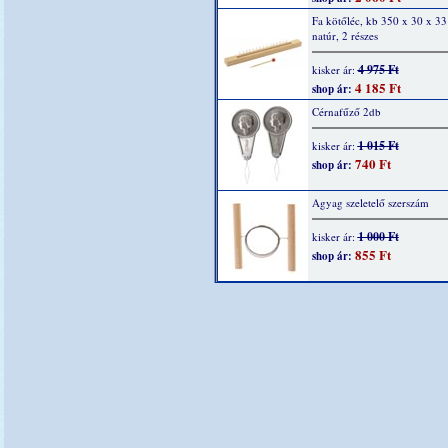
Fa kötőléc, kb 350 x 30 x 3
natúr, 2 részes
4 975 Ft
kisker ár:
4 185 Ft
shop ár:
Cérnafűző 2db
1 015 Ft
kisker ár:
740 Ft
shop ár:
Agyag szeletelő szerszám
1 000 Ft
kisker ár:
855 Ft
shop ár: