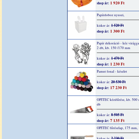
1 920 Ft
shop ár:
Papírdoboz nyuszi,
1 520 Ft
kisker ár:
1 300 Ft
shop ár:
Papír dekoráció - kéz virágga
2 db, kb. 150 /170 mm
1 470 Ft
kisker ár:
1 230 Ft
shop ár:
Pamut fonal - készlet
20 530 Ft
kisker ár:
17 230 Ft
shop ár:
OPITEC kézifűrész, kb. 500
db
8 505 Ft
kisker ár:
7 135 Ft
shop ár:
OPITEC fűrészlap, 175 mm, 
2 230 Ft
kisker ár: