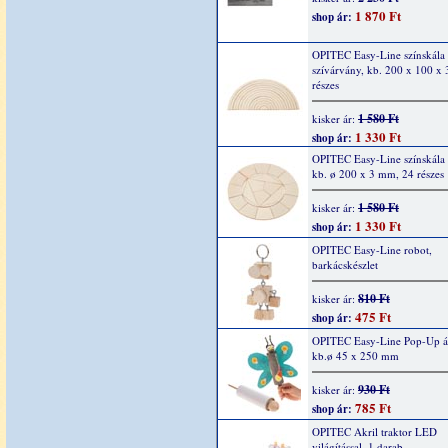
1 870 Ft
shop ár:
OPITEC Easy-Line színskála
szívárvány, kb. 200 x 100 x
részes
1 580 Ft
kisker ár:
1 330 Ft
shop ár:
OPITEC Easy-Line színskála
kb. ø 200 x 3 mm, 24 részes
1 580 Ft
kisker ár:
1 330 Ft
shop ár:
OPITEC Easy-Line robot,
barkácskészlet
810 Ft
kisker ár:
475 Ft
shop ár:
OPITEC Easy-Line Pop-Up áll
kb.ø 45 x 250 mm
930 Ft
kisker ár:
785 Ft
shop ár:
OPITEC Akril traktor LED
világítással, 1 darab