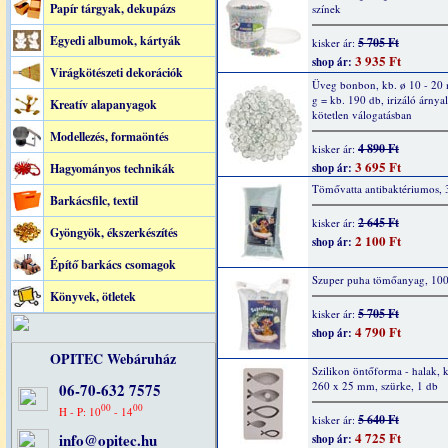
Papír tárgyak, dekupázs
színek
Egyedi albumok, kártyák
5 705 Ft
kisker ár:
3 935 Ft
shop ár:
Virágkötészeti dekorációk
Üveg bonbon, kb. ø 10 - 20
g = kb. 190 db, irizáló árnya
Kreatív alapanyagok
kötetlen válogatásban
Modellezés, formaöntés
4 890 Ft
kisker ár:
3 695 Ft
Hagyományos technikák
shop ár:
Tömővatta antibaktériumos, 
Barkácsfilc, textil
2 645 Ft
kisker ár:
Gyöngyök, ékszerkészítés
2 100 Ft
shop ár:
Építő barkács csomagok
Szuper puha tömőanyag, 10
Könyvek, ötletek
5 705 Ft
kisker ár:
4 790 Ft
shop ár:
OPITEC Webáruház
Szilikon öntőforma - halak, 
260 x 25 mm, szürke, 1 db
06-70-632 7575
00
00
H - P: 10
- 14
5 640 Ft
kisker ár:
4 725 Ft
info@opitec.hu
shop ár: