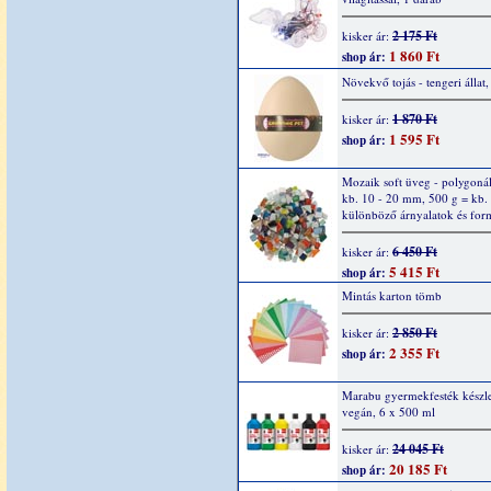
2 175 Ft
kisker ár:
1 860 Ft
shop ár:
Növekvő tojás - tengeri állat,
1 870 Ft
kisker ár:
1 595 Ft
shop ár:
Mozaik soft üveg - polygonál
kb. 10 - 20 mm, 500 g = kb.
különböző árnyalatok és fo
6 450 Ft
kisker ár:
5 415 Ft
shop ár:
Mintás karton tömb
2 850 Ft
kisker ár:
2 355 Ft
shop ár:
Marabu gyermekfesték készle
vegán, 6 x 500 ml
24 045 Ft
kisker ár:
20 185 Ft
shop ár: