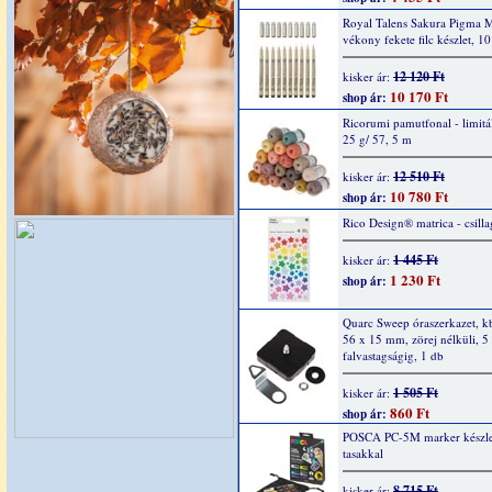
Royal Talens Sakura Pigma 
vékony fekete filc készlet, 1
12 120 Ft
kisker ár:
10 170 Ft
shop ár:
Ricorumi pamutfonal - limitál
25 g/ 57, 5 m
12 510 Ft
kisker ár:
10 780 Ft
shop ár:
Rico Design® matrica - csilla
1 445 Ft
kisker ár:
1 230 Ft
shop ár:
Quarc Sweep óraszerkazet, k
56 x 15 mm, zörej nélküli, 
falvastagságig, 1 db
1 505 Ft
kisker ár:
860 Ft
shop ár:
POSCA PC-5M marker készlet,
tasakkal
8 715 Ft
kisker ár: