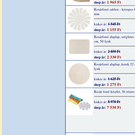
1 965 Ft
shop ár:
Kosárfonó sablon - közepes 
mm
1 545 Ft
kisker ár:
1 155 Ft
shop ár:
Kosárfonó alaplap, szögletes
cm, 50 lyuk
2 850 Ft
kisker ár:
2 330 Ft
shop ár:
Kosárfonó alaplap, kerek 22
lyuk
1 625 Ft
kisker ár:
1 275 Ft
shop ár:
Kosár fonó készlet, 36 részes
8 970 Ft
kisker ár:
7 530 Ft
shop ár: