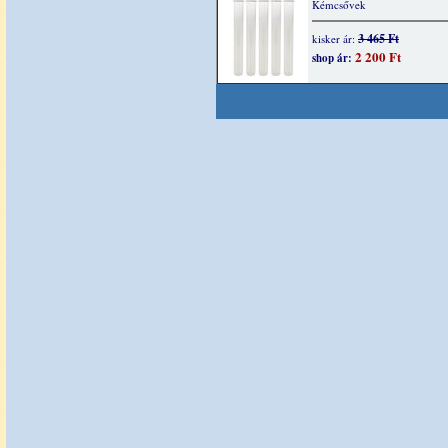
Kémcsővek
3 465 Ft
kisker ár:
2 200 Ft
shop ár: