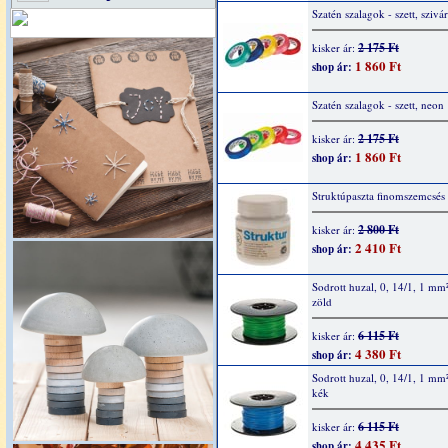
Szatén szalagok - szett, sziv
2 175 Ft
kisker ár:
1 860 Ft
shop ár:
Szatén szalagok - szett, neon
2 175 Ft
kisker ár:
1 860 Ft
shop ár:
Struktúpaszta finomszemcsés
2 800 Ft
kisker ár:
2 410 Ft
shop ár:
Sodrott huzal, 0, 14/1, 1 mm
zöld
6 115 Ft
kisker ár:
4 380 Ft
shop ár:
Sodrott huzal, 0, 14/1, 1 mm
kék
6 115 Ft
kisker ár:
4 435 Ft
shop ár: