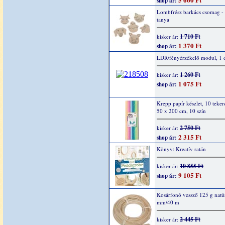
shop ár:
Lombfrész barkács csomag -
tanya
1 710 Ft
kisker ár:
1 370 Ft
shop ár:
LDR/fényérzékelő modul, 1 
1 260 Ft
kisker ár:
1 075 Ft
shop ár:
Krepp papír készlet, 10 teker
50 x 200 cm, 10 szín
2 750 Ft
kisker ár:
2 315 Ft
shop ár:
Könyv: Kreatív ratán
10 855 Ft
kisker ár:
9 105 Ft
shop ár:
Kosárfonó vessző 125 g natúr
mm/40 m
2 445 Ft
kisker ár: