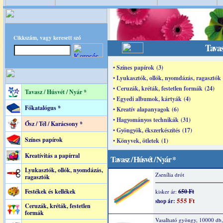
Cikkszám, vagy keresett szó
Tavas
• Színes papírok (3)
• Lyukasztók, ollók, nyomdázás, ragasztók 
• Ceruzák, kréták, festetlen formák (24)
Tavasz / Húsvét / Nyár *
• Egyedi albumok, kártyák (4)
Főkatalógus *
• Kreatív alapanyagok (6)
• Hagyományos technikák (31)
Ősz / Tél / Karácsony *
• Gyöngyök, ékszerkészítés (17)
Színes papírok
• Könyvek, ötletek (1)
Kreatívitás a papírral
Tavasz / Húsvét / Nyár *
Lyukasztók, ollók, nyomdázás,
Zsenília drót
ragasztók
Festékek és kellékek
650 Ft
kisker ár:
555 Ft
shop ár:
Ceruzák, kréták, festetlen
formák
Vasalható gyöngy, 10000 db, 