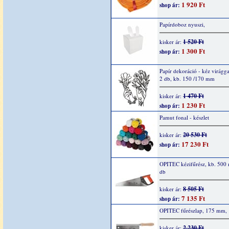
1 920 Ft
shop ár:
Papírdoboz nyuszi,
1 520 Ft
kisker ár:
1 300 Ft
shop ár:
Papír dekoráció - kéz virágga
2 db, kb. 150 /170 mm
1 470 Ft
kisker ár:
1 230 Ft
shop ár:
Pamut fonal - készlet
20 530 Ft
kisker ár:
17 230 Ft
shop ár:
OPITEC kézifűrész, kb. 500
db
8 505 Ft
kisker ár:
7 135 Ft
shop ár:
OPITEC fűrészlap, 175 mm, 
2 230 Ft
kisker ár: