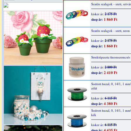
Szatén szalagok - szett, sziv
2 175 Ft
kisker ár:
1 860 Ft
shop ár:
Szatén szalagok - szett, neon
2 175 Ft
kisker ár:
1 860 Ft
shop ár:
Struktúpaszta finomszemcsés
2 800 Ft
kisker ár:
2 410 Ft
shop ár:
Sodrott huzal, 0, 14/1, 1 mm
zöld
6 115 Ft
kisker ár:
4 380 Ft
shop ár:
Sodrott huzal, 0, 14/1, 1 mm
kék
6 115 Ft
kisker ár:
4 435 Ft
shop ár: