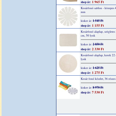
1 965 Ft
shop ár:
Kosárfonó sablon - közepes 
mm
1 545 Ft
kisker ár:
1 155 Ft
shop ár:
Kosárfonó alaplap, szögletes
cm, 50 lyuk
2 850 Ft
kisker ár:
2 330 Ft
shop ár:
Kosárfonó alaplap, kerek 22
lyuk
1 625 Ft
kisker ár:
1 275 Ft
shop ár:
Kosár fonó készlet, 36 részes
8 970 Ft
kisker ár:
7 530 Ft
shop ár: