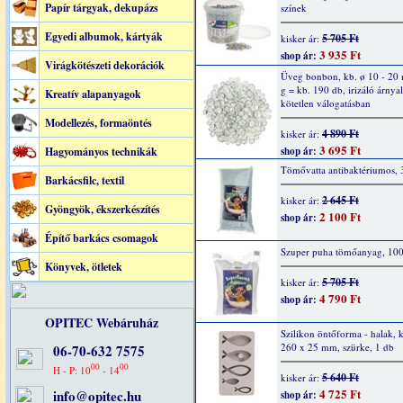
Papír tárgyak, dekupázs
színek
Egyedi albumok, kártyák
5 705 Ft
kisker ár:
3 935 Ft
shop ár:
Virágkötészeti dekorációk
Üveg bonbon, kb. ø 10 - 20
g = kb. 190 db, irizáló árnya
Kreatív alapanyagok
kötetlen válogatásban
Modellezés, formaöntés
4 890 Ft
kisker ár:
3 695 Ft
Hagyományos technikák
shop ár:
Tömővatta antibaktériumos, 
Barkácsfilc, textil
2 645 Ft
kisker ár:
Gyöngyök, ékszerkészítés
2 100 Ft
shop ár:
Építő barkács csomagok
Szuper puha tömőanyag, 10
Könyvek, ötletek
5 705 Ft
kisker ár:
4 790 Ft
shop ár:
OPITEC Webáruház
Szilikon öntőforma - halak, 
260 x 25 mm, szürke, 1 db
06-70-632 7575
00
00
H - P: 10
- 14
5 640 Ft
kisker ár:
4 725 Ft
info@opitec.hu
shop ár: