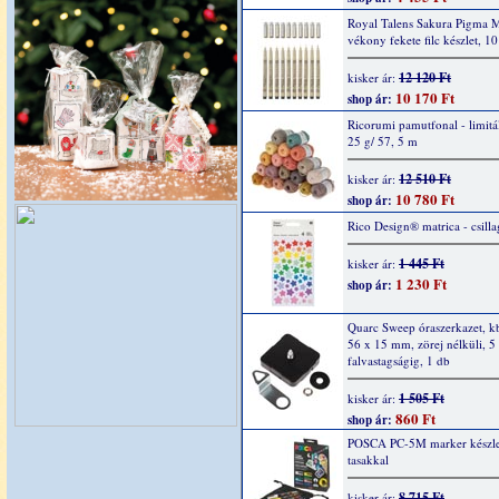
Royal Talens Sakura Pigma 
vékony fekete filc készlet, 1
12 120 Ft
kisker ár:
10 170 Ft
shop ár:
Ricorumi pamutfonal - limitál
25 g/ 57, 5 m
12 510 Ft
kisker ár:
10 780 Ft
shop ár:
Rico Design® matrica - csilla
1 445 Ft
kisker ár:
1 230 Ft
shop ár:
Quarc Sweep óraszerkazet, k
56 x 15 mm, zörej nélküli, 
falvastagságig, 1 db
1 505 Ft
kisker ár:
860 Ft
shop ár:
POSCA PC-5M marker készlet,
tasakkal
8 715 Ft
kisker ár: