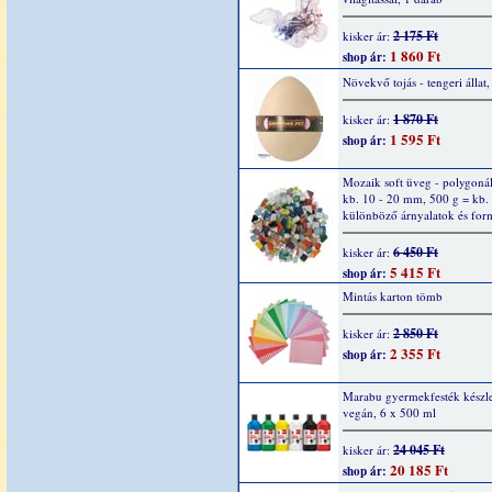
2 175 Ft
kisker ár:
1 860 Ft
shop ár:
Növekvő tojás - tengeri állat,
1 870 Ft
kisker ár:
1 595 Ft
shop ár:
Mozaik soft üveg - polygonál
kb. 10 - 20 mm, 500 g = kb.
különböző árnyalatok és fo
6 450 Ft
kisker ár:
5 415 Ft
shop ár:
Mintás karton tömb
2 850 Ft
kisker ár:
2 355 Ft
shop ár:
Marabu gyermekfesték készle
vegán, 6 x 500 ml
24 045 Ft
kisker ár:
20 185 Ft
shop ár: