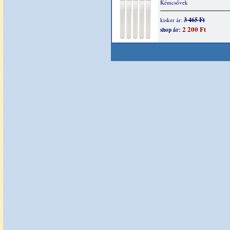
Kémcsővek
3 465 Ft
kisker ár:
2 200 Ft
shop ár: