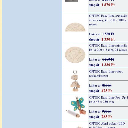
1 870 Ft
shop ár:
OPITEC Easy-Line színskála
szívárvány, kb. 200 x 100 x
részes
1 580 Ft
kisker ár:
1 330 Ft
shop ár:
OPITEC Easy-Line színskála
kb. ø 200 x 3 mm, 24 részes
1 580 Ft
kisker ár:
1 330 Ft
shop ár:
OPITEC Easy-Line robot,
barkácskészlet
810 Ft
kisker ár:
475 Ft
shop ár:
OPITEC Easy-Line Pop-Up áll
kb.ø 45 x 250 mm
930 Ft
kisker ár:
785 Ft
shop ár:
OPITEC Akril traktor LED
világítással, 1 darab