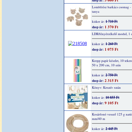
shop ár:
Lombfrész barkács csomag -
tanya
1 710 Ft
kisker ár:
1 370 Ft
shop ár:
LDR/fényérzékelő modul, 1 
1 260 Ft
kisker ár:
1 075 Ft
shop ár:
Krepp papír készlet, 10 teker
50 x 200 cm, 10 szín
2 750 Ft
kisker ár:
2 315 Ft
shop ár:
Könyv: Kreatív ratán
10 855 Ft
kisker ár:
9 105 Ft
shop ár:
Kosárfonó vessző 125 g natúr
mm/40 m
2 445 Ft
kisker ár: