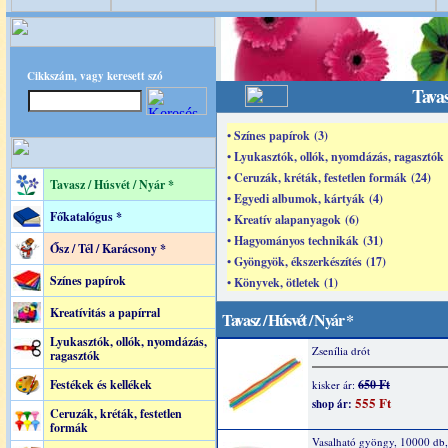
Cikkszám, vagy keresett szó
Tavas
• Színes papírok (3)
• Lyukasztók, ollók, nyomdázás, ragasztók 
• Ceruzák, kréták, festetlen formák (24)
Tavasz / Húsvét / Nyár *
• Egyedi albumok, kártyák (4)
Főkatalógus *
• Kreatív alapanyagok (6)
• Hagyományos technikák (31)
Ősz / Tél / Karácsony *
• Gyöngyök, ékszerkészítés (17)
Színes papírok
• Könyvek, ötletek (1)
Kreatívitás a papírral
Tavasz / Húsvét / Nyár *
Lyukasztók, ollók, nyomdázás,
Zsenília drót
ragasztók
Festékek és kellékek
650 Ft
kisker ár:
555 Ft
shop ár:
Ceruzák, kréták, festetlen
formák
Vasalható gyöngy, 10000 db, 