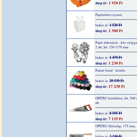
1 920 Ft
shop ár:
Papírdoboz nyuszi,
1 520 Ft
kisker ár:
1 300 Ft
shop ár:
Papír dekoráció - kéz virágga
2 db, kb. 150 /170 mm
1 470 Ft
kisker ár:
1 230 Ft
shop ár:
Pamut fonal - készlet
20 530 Ft
kisker ár:
17 230 Ft
shop ár:
OPITEC kézifűrész, kb. 500
db
8 505 Ft
kisker ár:
7 135 Ft
shop ár:
OPITEC fűrészlap, 175 mm, 
2 230 Ft
kisker ár: