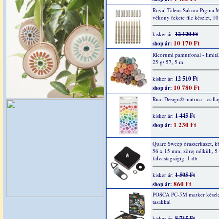
Royal Talens Sakura Pigma 
vékony fekete filc készlet, 1
12 120 Ft
kisker ár:
10 170 Ft
shop ár:
Ricorumi pamutfonal - limitál
25 g/ 57, 5 m
12 510 Ft
kisker ár:
10 780 Ft
shop ár:
Rico Design® matrica - csilla
1 445 Ft
kisker ár:
1 230 Ft
shop ár:
Quarc Sweep óraszerkazet, k
56 x 15 mm, zörej nélküli, 
falvastagságig, 1 db
1 505 Ft
kisker ár:
860 Ft
shop ár:
POSCA PC-5M marker készlet,
tasakkal
8 715 Ft
kisker ár: