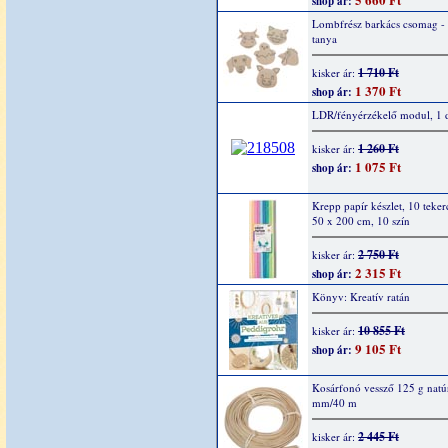
shop ár:
Lombfrész barkács csomag -
tanya
1 710 Ft
kisker ár:
1 370 Ft
shop ár:
LDR/fényérzékelő modul, 1 
1 260 Ft
kisker ár:
1 075 Ft
shop ár:
Krepp papír készlet, 10 teker
50 x 200 cm, 10 szín
2 750 Ft
kisker ár:
2 315 Ft
shop ár:
Könyv: Kreatív ratán
10 855 Ft
kisker ár:
9 105 Ft
shop ár:
Kosárfonó vessző 125 g natúr
mm/40 m
2 445 Ft
kisker ár: