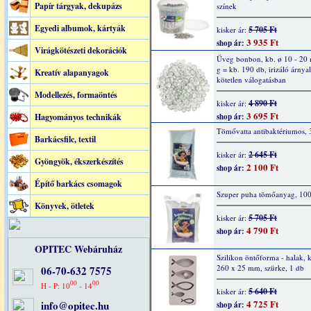
Papír tárgyak, dekupázs
színek
Egyedi albumok, kártyák
5 705 Ft
kisker ár:
3 935 Ft
shop ár:
Virágkötészeti dekorációk
Üveg bonbon, kb. ø 10 - 20
g = kb. 190 db, irizáló árnya
Kreatív alapanyagok
kötetlen válogatásban
Modellezés, formaöntés
4 890 Ft
kisker ár:
3 695 Ft
Hagyományos technikák
shop ár:
Tömővatta antibaktériumos, 
Barkácsfilc, textil
2 645 Ft
kisker ár:
Gyöngyök, ékszerkészítés
2 100 Ft
shop ár:
Építő barkács csomagok
Szuper puha tömőanyag, 10
Könyvek, ötletek
5 705 Ft
kisker ár:
4 790 Ft
shop ár:
OPITEC Webáruház
Szilikon öntőforma - halak, 
260 x 25 mm, szürke, 1 db
06-70-632 7575
00
00
H - P: 10
- 14
5 640 Ft
kisker ár:
4 725 Ft
info@opitec.hu
shop ár: