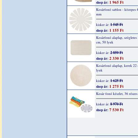
1 965 Ft
shop ár:
Kosárfonó sablon - közepes 
mm
1 545 Ft
kisker ár:
1 155 Ft
shop ár:
Kosárfonó alaplap, szögletes
cm, 50 lyuk
2 850 Ft
kisker ár:
2 330 Ft
shop ár:
Kosárfonó alaplap, kerek 22
lyuk
1 625 Ft
kisker ár:
1 275 Ft
shop ár:
Kosár fonó készlet, 36 részes
8 970 Ft
kisker ár:
7 530 Ft
shop ár: