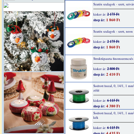
Szatén szalagok - szett, sziv
2 175 Ft
kisker ár:
1 860 Ft
shop ár:
Szatén szalagok - szett, neon
2 175 Ft
kisker ár:
1 860 Ft
shop ár:
Struktúpaszta finomszemcsés
2 800 Ft
kisker ár:
2 410 Ft
shop ár:
Sodrott huzal, 0, 14/1, 1 mm
zöld
6 115 Ft
kisker ár:
4 380 Ft
shop ár:
Sodrott huzal, 0, 14/1, 1 mm
kék
6 115 Ft
kisker ár:
4 435 Ft
shop ár: