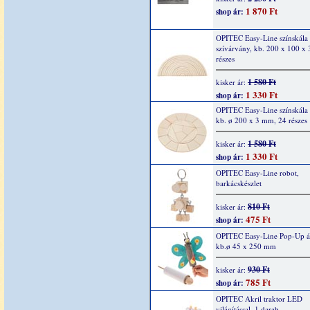
1 870 Ft
shop ár:
OPITEC Easy-Line színskála
szívárvány, kb. 200 x 100 x
részes
1 580 Ft
kisker ár:
1 330 Ft
shop ár:
OPITEC Easy-Line színskála
kb. ø 200 x 3 mm, 24 részes
1 580 Ft
kisker ár:
1 330 Ft
shop ár:
OPITEC Easy-Line robot,
barkácskészlet
810 Ft
kisker ár:
475 Ft
shop ár:
OPITEC Easy-Line Pop-Up áll
kb.ø 45 x 250 mm
930 Ft
kisker ár:
785 Ft
shop ár:
OPITEC Akril traktor LED
világítással, 1 darab