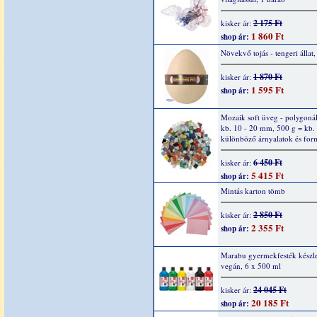
2 175 Ft
kisker ár:
1 860 Ft
shop ár:
Növekvő tojás - tengeri állat,
1 870 Ft
kisker ár:
1 595 Ft
shop ár:
Mozaik soft üveg - polygonál
kb. 10 - 20 mm, 500 g = kb.
különböző árnyalatok és fo
6 450 Ft
kisker ár:
5 415 Ft
shop ár:
Mintás karton tömb
2 850 Ft
kisker ár:
2 355 Ft
shop ár:
Marabu gyermekfesték készle
vegán, 6 x 500 ml
24 045 Ft
kisker ár:
20 185 Ft
shop ár: