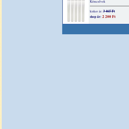
Kémcsővek
3 465 Ft
kisker ár:
2 200 Ft
shop ár: