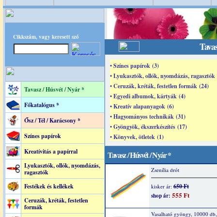
Cikkszám, vagy keresett szó
Tavas
• Színes papírok (3)
• Lyukasztók, ollók, nyomdázás, ragasztók 
• Ceruzák, kréták, festetlen formák (24)
Tavasz / Húsvét / Nyár *
• Egyedi albumok, kártyák (4)
Főkatalógus *
• Kreatív alapanyagok (6)
• Hagyományos technikák (31)
Ősz / Tél / Karácsony *
• Gyöngyök, ékszerkészítés (17)
Színes papírok
• Könyvek, ötletek (1)
Kreatívitás a papírral
Tavasz / Húsvét / Nyár *
Lyukasztók, ollók, nyomdázás,
Zsenília drót
ragasztók
Festékek és kellékek
650 Ft
kisker ár:
555 Ft
shop ár:
Ceruzák, kréták, festetlen
formák
Vasalható gyöngy, 10000 db, 