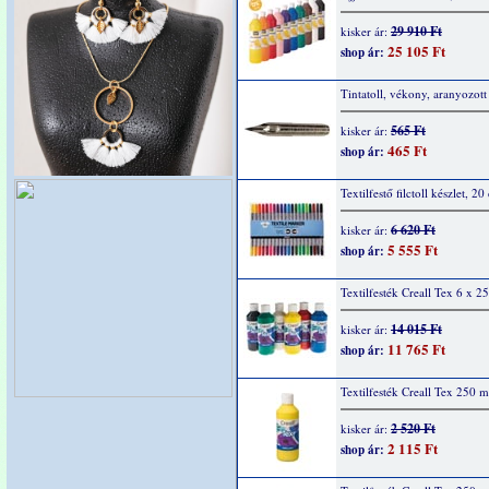
29 910 Ft
kisker ár:
25 105 Ft
shop ár:
Tintatoll, vékony, aranyozott
565 Ft
kisker ár:
465 Ft
shop ár:
Textilfestő filctoll készlet, 20
6 620 Ft
kisker ár:
5 555 Ft
shop ár:
Textilfesték Creall Tex 6 x 2
14 015 Ft
kisker ár:
11 765 Ft
shop ár:
Textilfesték Creall Tex 250 m
2 520 Ft
kisker ár:
2 115 Ft
shop ár: