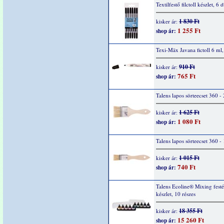
Textilfestő filctoll készlet, 6 
1 830 Ft
kisker ár:
1 255 Ft
shop ár:
Texi-Mäx Javana fictoll 6 ml,
910 Ft
kisker ár:
765 Ft
shop ár:
Talens lapos sörteecset 360 - 
1 625 Ft
kisker ár:
1 080 Ft
shop ár:
Talens lapos sörteecset 360 - 
1 015 Ft
kisker ár:
740 Ft
shop ár:
Talens Ecoline® Mixing fest
készlet, 10 részes
18 355 Ft
kisker ár:
15 260 Ft
shop ár: