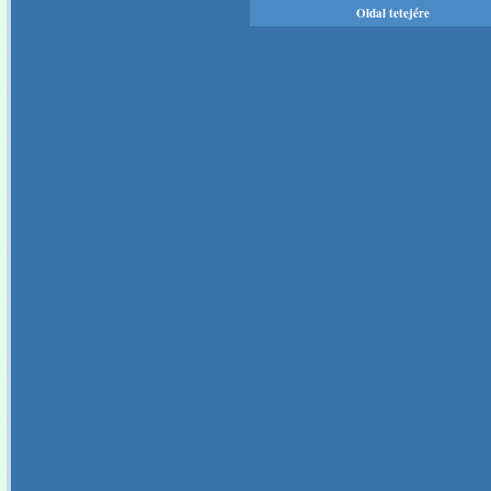
Oldal tetejére