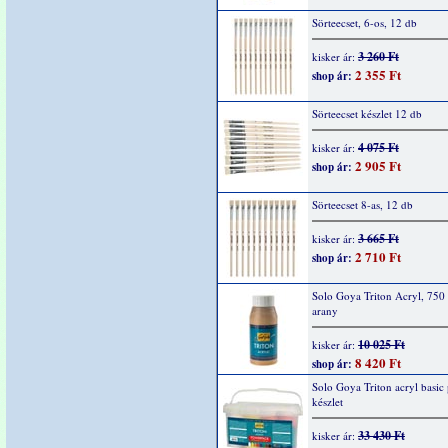
Sörteecset, 6-os, 12 db
3 260 Ft
kisker ár:
2 355 Ft
shop ár:
Sörteecset készlet 12 db
4 075 Ft
kisker ár:
2 905 Ft
shop ár:
Sörteecset 8-as, 12 db
3 665 Ft
kisker ár:
2 710 Ft
shop ár:
Solo Goya Triton Acryl, 750
arany
10 025 Ft
kisker ár:
8 420 Ft
shop ár:
Solo Goya Triton acryl basic
készlet
33 430 Ft
kisker ár: