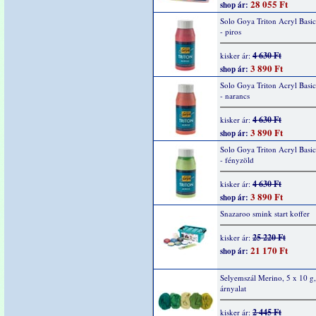
28 055 Ft
shop ár:
Solo Goya Triton Acryl Basi
- piros
4 630 Ft
kisker ár:
3 890 Ft
shop ár:
Solo Goya Triton Acryl Basi
- narancs
4 630 Ft
kisker ár:
3 890 Ft
shop ár:
Solo Goya Triton Acryl Basi
- fényzöld
4 630 Ft
kisker ár:
3 890 Ft
shop ár:
Snazaroo smink start koffer
25 220 Ft
kisker ár:
21 170 Ft
shop ár:
Selyemszál Merino, 5 x 10 g,
árnyalat
2 445 Ft
kisker ár: