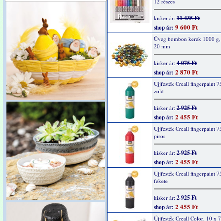
12 részes
11 435 Ft
kisker ár:
9 600 Ft
shop ár:
Üveg bombon kerek 1000 g,
20 mm
4 075 Ft
kisker ár:
2 870 Ft
shop ár:
Ujjfesték Creall fingerpaint 7
zöld
2 925 Ft
kisker ár:
2 455 Ft
shop ár:
Ujjfesték Creall fingerpaint 7
piros
2 925 Ft
kisker ár:
2 455 Ft
shop ár:
Ujjfesték Creall fingerpaint 7
fekete
2 925 Ft
kisker ár:
2 455 Ft
shop ár:
Újjfesték Creall Color, 10 x 