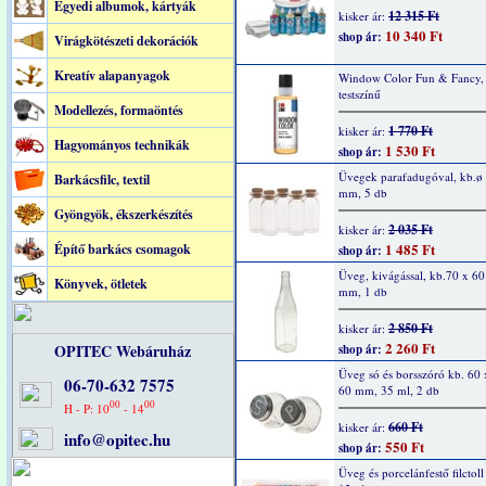
Egyedi albumok, kártyák
12 315 Ft
kisker ár:
10 340 Ft
shop ár:
Virágkötészeti dekorációk
Kreatív alapanyagok
Window Color Fun & Fancy,
testszínű
Modellezés, formaöntés
1 770 Ft
kisker ár:
Hagyományos technikák
1 530 Ft
shop ár:
Üvegek parafadugóval, kb.ø
Barkácsfilc, textil
mm, 5 db
Gyöngyök, ékszerkészítés
2 035 Ft
kisker ár:
1 485 Ft
Építő barkács csomagok
shop ár:
Üveg, kivágással, kb.70 x 60
Könyvek, ötletek
mm, 1 db
2 850 Ft
kisker ár:
2 260 Ft
OPITEC Webáruház
shop ár:
Üveg só és borsszóró kb. 60 
06-70-632 7575
60 mm, 35 ml, 2 db
00
00
H - P: 10
- 14
660 Ft
kisker ár:
info@opitec.hu
550 Ft
shop ár:
Üveg és porcelánfestő filctoll 