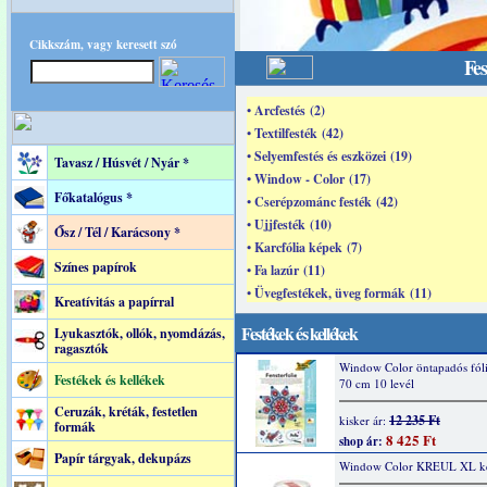
Cikkszám, vagy keresett szó
Fes
• Arcfestés (2)
• Textilfesték (42)
• Selyemfestés és eszközei (19)
Tavasz / Húsvét / Nyár *
• Window - Color (17)
Főkatalógus *
• Cserépzománc festék (42)
• Ujjfesték (10)
Ősz / Tél / Karácsony *
• Karcfólia képek (7)
Színes papírok
• Fa lazúr (11)
• Üvegfestékek, üveg formák (11)
Kreatívitás a papírral
Festékek és kellékek
Lyukasztók, ollók, nyomdázás,
ragasztók
Window Color öntapadós fóli
Festékek és kellékek
70 cm 10 levél
Ceruzák, kréták, festetlen
12 235 Ft
kisker ár:
formák
8 425 Ft
shop ár:
Papír tárgyak, dekupázs
Window Color KREUL XL ké