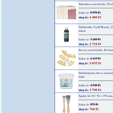
Takarékos ecset készlet, 30 ré
8 970 Ft
kisker ár:
6 400 Ft
shop ár:
Táblafesték, Creall Boardy, 2
fekete
3 260 Ft
kisker ár:
2 710 Ft
shop ár:
Szivacs ecset készlet, 40 rész
6 115 Ft
kisker ár:
5 035 Ft
shop ár:
Struktúrpaszta durva szemcsé
fehér
4 520 Ft
kisker ár:
3 790 Ft
shop ár:
Spakli, kb.30 / 50 x 190 mm
875 Ft
kisker ár:
760 Ft
shop ár: