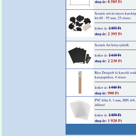
8 585 Ft
shop ár:
Scratch szívárványos karcké
kb.60 - 95 mm, 25 részes
2 855 Ft
kisker ár:
2 395 Ft
shop ár:
Scratch Art könyvjelzők
2 610 Ft
kisker ár:
2 230 Ft
shop ár:
Rico Design® fa karcoló esz
karcpapírhoz, 4 részes
1 045 Ft
kisker ár:
900 Ft
shop ár:
PVC fólia 0, 3 mm, DIN A/4,
átlátszó
2 850 Ft
kisker ár:
1 920 Ft
shop ár: