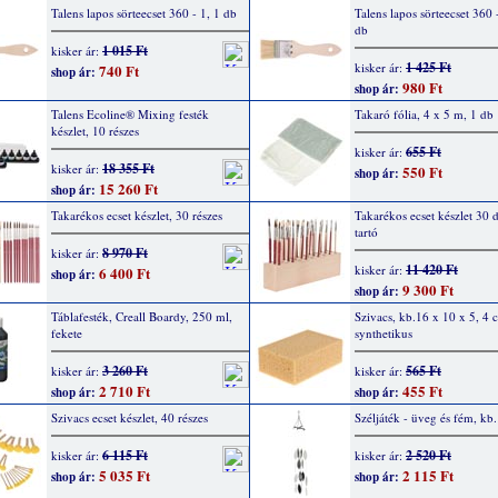
Talens lapos sörteecset 360 - 1, 1 db
Talens lapos sörteecset 360 
db
1 015 Ft
kisker ár:
1 425 Ft
kisker ár:
740 Ft
shop ár:
980 Ft
shop ár:
Talens Ecoline® Mixing festék
Takaró fólia, 4 x 5 m, 1 db
készlet, 10 részes
655 Ft
kisker ár:
18 355 Ft
kisker ár:
550 Ft
shop ár:
15 260 Ft
shop ár:
Takarékos ecset készlet, 30 részes
Takarékos ecset készlet 30 d
tartó
8 970 Ft
kisker ár:
11 420 Ft
kisker ár:
6 400 Ft
shop ár:
9 300 Ft
shop ár:
Táblafesték, Creall Boardy, 250 ml,
Szivacs, kb.16 x 10 x 5, 4 
fekete
synthetikus
3 260 Ft
565 Ft
kisker ár:
kisker ár:
2 710 Ft
455 Ft
shop ár:
shop ár:
Szivacs ecset készlet, 40 részes
Széljáték - üveg és fém, k
6 115 Ft
2 520 Ft
kisker ár:
kisker ár:
5 035 Ft
2 115 Ft
shop ár:
shop ár: