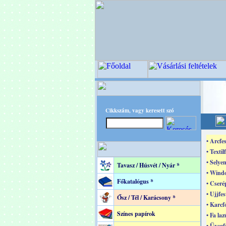
Cikkszám, vagy keresett szó
• Arcfes
• Textil
• Selye
Tavasz / Húsvét / Nyár *
• Windo
Főkatalógus *
• Cseré
• Ujjfes
Ősz / Tél / Karácsony *
• Karcf
Színes papírok
• Fa laz
• Üvegf