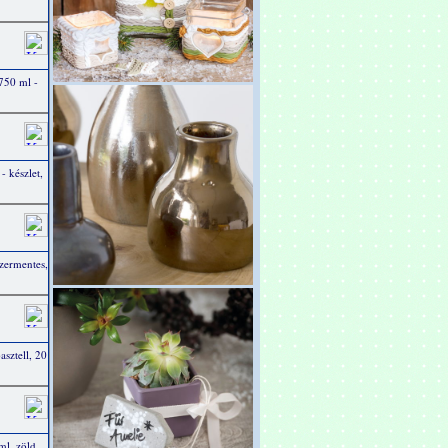
 750 ml -
 - készlet,
szermentes,
pasztell, 20
ml, zöld