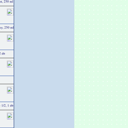
üst, 250 ml
any, 250 ml
12 db
- 1/2, 1 db