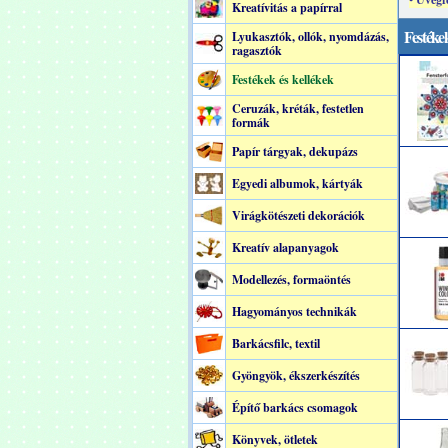
Kreatívitás a papírral
Festékek
Lyukasztók, ollók, nyomdázás,
ragasztók
Festékek és kellékek
Ceruzák, kréták, festetlen
formák
Papír tárgyak, dekupázs
Egyedi albumok, kártyák
Virágkötészeti dekorációk
Kreatív alapanyagok
Modellezés, formaöntés
Hagyományos technikák
Barkácsfilc, textil
Gyöngyök, ékszerkészítés
Építő barkács csomagok
Könyvek, ötletek