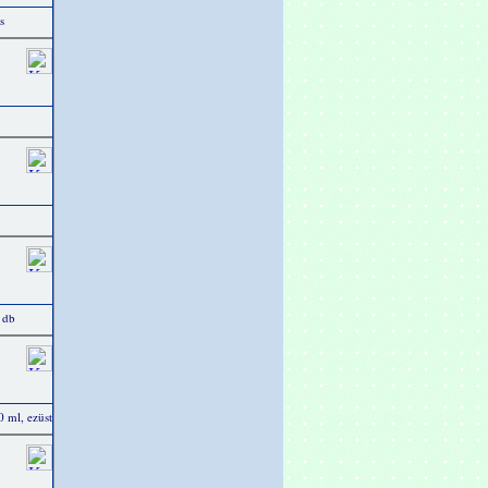
s
0 db
0 ml, ezüst