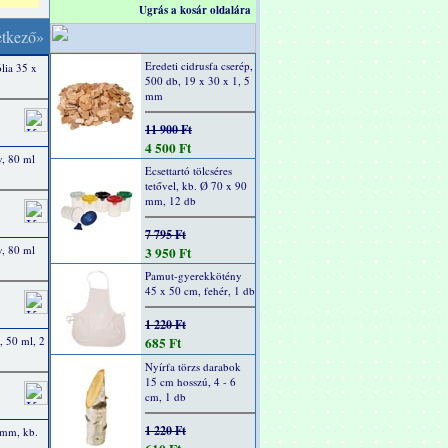
Ugrás a kosár oldalára
etkező»
Eredeti cidrusfa cserép,
lia 35 x
500 db, 19 x 30 x 1, 5
mm
11 900 Ft
4 500 Ft
, 80 ml
Ecsettartó tölcséres
tetővel, kb. Ø 70 x 90
mm, 12 db
7 795 Ft
, 80 ml
3 950 Ft
Pamut-gyerekkötény
45 x 50 cm, fehér, 1 db
1 220 Ft
, 50 ml, 2
685 Ft
Nyírfa törzs darabok
15 cm hosszú, 4 - 6
cm, 1 db
1 220 Ft
 mm, kb.