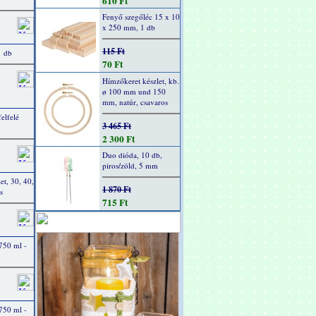
610 Ft
Fenyő szegőléc 15 x 10
x 250 mm, 1 db
115 Ft
1 db
70 Ft
Hímzőkeret készlet, kb.
ø 100 mm und 150
mm, natúr, csavaros
elfelé
3 465 Ft
2 300 Ft
Duo dióda, 10 db,
piros/zöld, 5 mm
et, 30, 40,
1 870 Ft
s
715 Ft
 750 ml -
 750 ml -