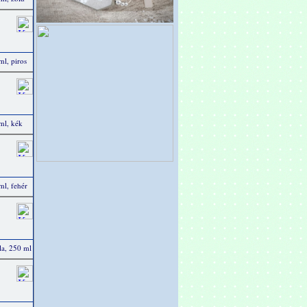
ml, piros
 ml, kék
ml, fehér
ola, 250 ml