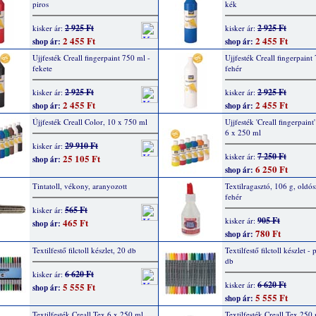
piros
kék
2 925 Ft
2 925 Ft
kisker ár:
kisker ár:
2 455 Ft
2 455 Ft
shop ár:
shop ár:
Ujjfesték Creall fingerpaint 750 ml -
Ujjfesték Creall fingerpaint
fekete
fehér
2 925 Ft
2 925 Ft
kisker ár:
kisker ár:
2 455 Ft
2 455 Ft
shop ár:
shop ár:
Újjfesték Creall Color, 10 x 750 ml
Ujjfesték 'Creall fingerpaint'
6 x 250 ml
29 910 Ft
kisker ár:
7 250 Ft
kisker ár:
25 105 Ft
shop ár:
6 250 Ft
shop ár:
Tintatoll, vékony, aranyozott
Textilragasztó, 106 g, oldó
fehér
565 Ft
kisker ár:
905 Ft
kisker ár:
465 Ft
shop ár:
780 Ft
shop ár:
Textilfestő filctoll készlet, 20 db
Textilfestő filctoll készlet - 
db
6 620 Ft
kisker ár:
6 620 Ft
kisker ár:
5 555 Ft
shop ár:
5 555 Ft
shop ár:
Textilfesték Creall Tex 6 x 250 ml,
Textilfesték Creall Tex 250 