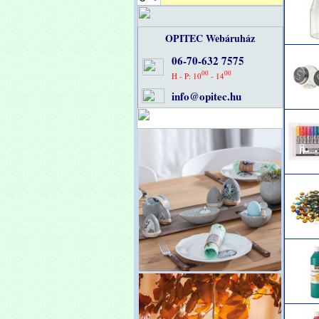
OPITEC Webáruház
06-70-632 7575
00
00
H - P: 10
- 14
info@opitec.hu