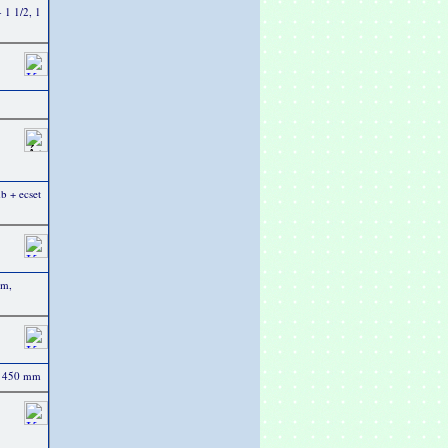
- 1 1/2, 1
b + ecset
cm,
b. 450 mm