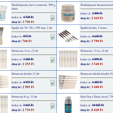
Struktúrpaszta durva szemcsés, 500 g,
Struktúpaszta finomszemcsé
fehér
2 800 Ft
kisker ár:
4 520 Ft
kisker ár:
2 410 Ft
shop ár:
3 790 Ft
shop ár:
Spakli, kb.30 / 50 x 190 mm, 2 db
Spakli készlet, 5 részes
875 Ft
4 630 Ft
kisker ár:
kisker ár:
760 Ft
3 790 Ft
shop ár:
shop ár:
Sörteecset, 6-os, 12 db
Sörteecset, 12-es, 12 db
3 260 Ft
4 890 Ft
kisker ár:
kisker ár:
2 355 Ft
3 540 Ft
shop ár:
shop ár:
Sörteecset készlet 12 db
Sörteecset iskolai készlet 1
4 075 Ft
4 485 Ft
kisker ár:
kisker ár:
2 905 Ft
3 440 Ft
shop ár:
shop ár:
Sörteecset 8-as, 12 db
Solo Goya Triton Acryl, 75
3 665 Ft
10 025 Ft
kisker ár:
kisker ár:
2 710 Ft
8 420 Ft
shop ár:
shop ár: