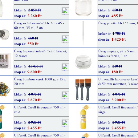
2 850 Ft
650 Ft
kisker ár:
kisker ár:
2 260 Ft
485 Ft
shop ár:
shop ár:
Üveg só és borsszóró kb. 60 x 45 x
Üveg pipette, kb.155 mm, 
60 mm, 35 ml, 2 db
1 705 Ft
kisker ár:
660 Ft
kisker ár:
1 425 Ft
shop ár:
550 Ft
shop ár:
Üveg és porcelánfestő filctoll készlet,
Üveg csapágy, ø8 x 5 mm, f
12 részes
kónikus forma, 1 db
11 435 Ft
210 Ft
kisker ár:
kisker ár:
9 600 Ft
180 Ft
shop ár:
shop ár:
Üveg bombon kerek 1000 g, ø 15 x
Univerzális lapos ecset készl
20 mm
és 50 mm méretben, 3 része
4 075 Ft
4 075 Ft
kisker ár:
kisker ár:
2 870 Ft
3 200 Ft
shop ár:
shop ár:
Ujjfesték Creall fingerpaint 750 ml -
Ujjfesték Creall fingerpaint
zöld
sárga
2 925 Ft
2 925 Ft
kisker ár:
kisker ár:
2 455 Ft
2 455 Ft
shop ár:
shop ár:
Ujjfesték Creall fingerpaint 750 ml -
Ujjfesték Creall fingerpaint