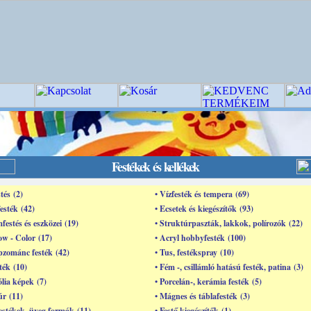
Festékek és kellékek
tés (2)
• Vízfesték és tempera (69)
festék (42)
• Ecsetek és kiegészítők (93)
mfestés és eszközei (19)
• Struktúrpaszták, lakkok, polírozók (22)
w - Color (17)
• Acryl hobbyfesték (100)
pzománc festék (42)
• Tus, festékspray (10)
ték (10)
• Fém -, csillámló hatású festék, patina (3)
ólia képek (7)
• Porcelán-, kerámia festék (5)
úr (11)
• Mágnes és táblafesték (3)
estékek, üveg formák (11)
• Festő kiegészítők (1)