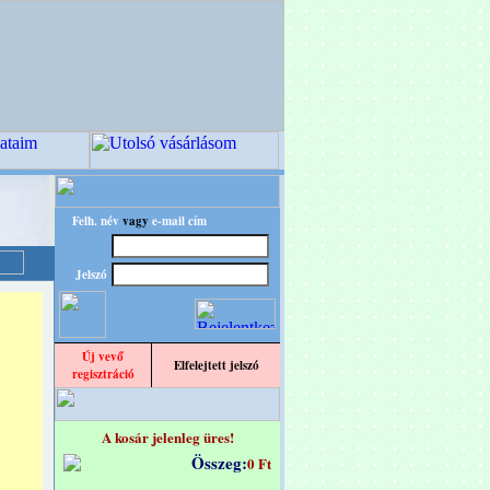
Felh. név
vagy
e-mail cím
Jelszó
Új vevő
Elfelejtett jelszó
regisztráció
A kosár jelenleg üres!
Összeg:
0 Ft