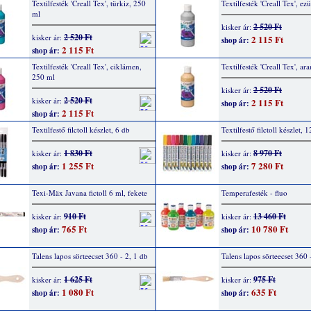
Textilfesték 'Creall Tex', türkiz, 250
Textilfesték 'Creall Tex', ez
ml
2 520 Ft
kisker ár:
2 520 Ft
kisker ár:
2 115 Ft
shop ár:
2 115 Ft
shop ár:
Textilfesték 'Creall Tex', ciklámen,
Textilfesték 'Creall Tex', ar
250 ml
2 520 Ft
kisker ár:
2 520 Ft
kisker ár:
2 115 Ft
shop ár:
2 115 Ft
shop ár:
Textilfestő filctoll készlet, 6 db
Textilfestő filctoll készlet, 
1 830 Ft
8 970 Ft
kisker ár:
kisker ár:
1 255 Ft
7 280 Ft
shop ár:
shop ár:
Texi-Mäx Javana fictoll 6 ml, fekete
Temperafesték - fluo
910 Ft
13 460 Ft
kisker ár:
kisker ár:
765 Ft
10 780 Ft
shop ár:
shop ár:
Talens lapos sörteecset 360 - 2, 1 db
Talens lapos sörteecset 360 
1 625 Ft
975 Ft
kisker ár:
kisker ár:
1 080 Ft
635 Ft
shop ár:
shop ár: