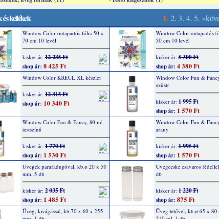
 és kellékek
1.
2.
3.
4.
5.
»köv
Window Color öntapadós fólia 50 x
Window Color öntapadós fó
70 cm 10 levél
50 cm 10 levél
12 235 Ft
5 300 Ft
kisker ár:
kisker ár:
8 425 Ft
4 380 Ft
shop ár:
shop ár:
Window Color KREUL XL készlet
Window Color Fun & Fancy
ezüstr
12 315 Ft
kisker ár:
1 995 Ft
kisker ár:
10 340 Ft
shop ár:
1 570 Ft
shop ár:
Window Color Fun & Fancy, 80 ml
Window Color Fun & Fancy
testszínű
arany
1 770 Ft
1 995 Ft
kisker ár:
kisker ár:
1 530 Ft
1 570 Ft
shop ár:
shop ár:
Üvegek parafadugóval, kb.ø 20 x 50
Üvegecske csavaros fédellel
mm, 5 db
db
2 035 Ft
1 220 Ft
kisker ár:
kisker ár:
1 485 Ft
875 Ft
shop ár:
shop ár:
Üveg, kivágással, kb.70 x 60 x 255
Üveg tetővel, kb.ø 65 x 80
mm, 1 db
210 ml, 1 db