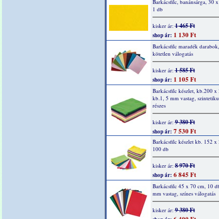
Barkácsfilc, banánsárga, 30 
1 db
1 465 Ft
kisker ár:
1 130 Ft
shop ár:
Barkácsfilc maradék darabok,
kötetlen válogatás
1 585 Ft
kisker ár:
1 105 Ft
shop ár:
Barkácsfilc készlet, kb.200 
kb.1, 5 mm vastag, szintetiku
részes
9 380 Ft
kisker ár:
7 530 Ft
shop ár:
Barkácsfilc készlet kb. 152 
100 db
8 970 Ft
kisker ár:
6 845 Ft
shop ár:
Barkácsfilc 45 x 70 cm, 10 db
mm vastag, színes válogatás
9 380 Ft
kisker ár:
6 400 Ft