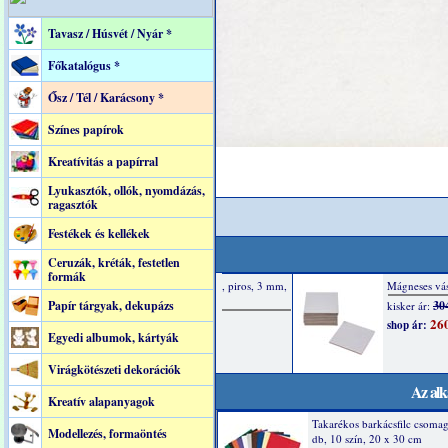
Tavasz / Húsvét / Nyár *
Főkatalógus *
Ősz / Tél / Karácsony *
Színes papírok
Kreatívitás a papírral
Lyukasztók, ollók, nyomdázás,
ragasztók
Festékek és kellékek
Ceruzák, kréták, festetlen
formák
Papír tárgyak, dekupázs
Egyedi albumok, kártyák
Virágkötészeti dekorációk
Az alk
Kreatív alapanyagok
Takarékos barkácsfilc csoma
Modellezés, formaöntés
db, 10 szín, 20 x 30 cm