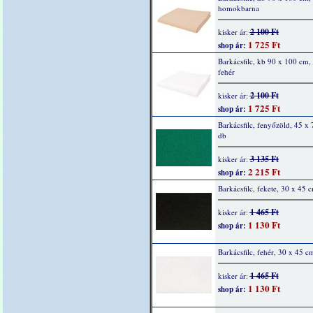
homokbarna
2 100 Ft
kisker ár:
1 725 Ft
shop ár:
Barkácsfilc, kb 90 x 100 cm, 
fehér
2 100 Ft
kisker ár:
1 725 Ft
shop ár:
Barkácsfilc, fenyőzöld, 45 x 
db
3 135 Ft
kisker ár:
2 215 Ft
shop ár:
Barkácsfilc, fekete, 30 x 45 
1 465 Ft
kisker ár:
1 130 Ft
shop ár:
Barkácsfilc, fehér, 30 x 45 c
1 465 Ft
kisker ár:
1 130 Ft
shop ár: