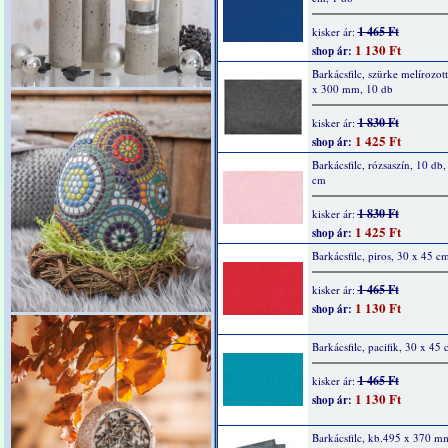
1 465 Ft
kisker ár:
1 130 Ft
shop ár:
Barkácsfilc, szürke melírozot
x 300 mm, 10 db
1 830 Ft
kisker ár:
1 425 Ft
shop ár:
Barkácsfilc, rózsaszín, 10 db
cm
1 830 Ft
kisker ár:
1 425 Ft
shop ár:
Barkácsfilc, piros, 30 x 45 c
1 465 Ft
kisker ár:
1 130 Ft
shop ár:
Barkácsfilc, pacifik, 30 x 45
1 465 Ft
kisker ár:
1 130 Ft
shop ár:
Barkácsfilc, kb.495 x 370 m