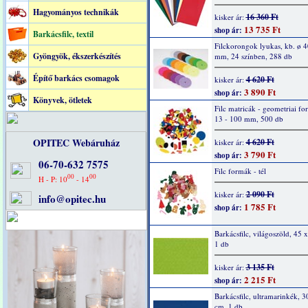
Hagyományos technikák
16 360 Ft
kisker ár:
13 735 Ft
shop ár:
Barkácsfilc, textil
Filckorongok lyukas, kb. ø 4
Gyöngyök, ékszerkészítés
mm, 24 színben, 288 db
Építő barkács csomagok
4 620 Ft
kisker ár:
3 890 Ft
shop ár:
Könyvek, ötletek
Filc matricák - geometriai fo
13 - 100 mm, 500 db
OPITEC Webáruház
4 620 Ft
kisker ár:
3 790 Ft
shop ár:
06-70-632 7575
Filc formák - tél
00
00
H - P: 10
- 14
2 090 Ft
kisker ár:
info@opitec.hu
1 785 Ft
shop ár:
Barkácsfilc, világoszöld, 45 
1 db
3 135 Ft
kisker ár:
2 215 Ft
shop ár:
Barkácsfilc, ultramarinkék, 3
cm, 1 db