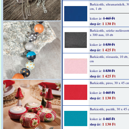
Barkácsfilc, ultramarinkék, 3
cm, 1 db
1 465 Ft
kisker ár:
1 130 Ft
shop ár:
Barkácsfilc, szürke melírozot
x 300 mm, 10 db
1 830 Ft
kisker ár:
1 425 Ft
shop ár:
Barkácsfilc, rózsaszín, 10 db
cm
1 830 Ft
kisker ár:
1 425 Ft
shop ár:
Barkácsfilc, piros, 30 x 45 c
1 465 Ft
kisker ár:
1 130 Ft
shop ár:
Barkácsfilc, pacifik, 30 x 45
1 465 Ft
kisker ár:
1 130 Ft
shop ár: