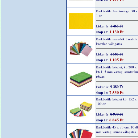
Barkácsfilc, banánsárga, 30 
1 db
1 465 Ft
kisker ár:
1 130 Ft
shop ár:
Barkácsfilc maradék darabok,
kötetlen válogatás
1 585 Ft
kisker ár:
1 105 Ft
shop ár:
Barkácsfilc készlet, kb.200 
kb.1, 5 mm vastag, szintetiku
részes
9 380 Ft
kisker ár:
7 530 Ft
shop ár:
Barkácsfilc készlet kb. 152 
100 db
8 970 Ft
kisker ár:
6 845 Ft
shop ár:
Barkácsfilc 45 x 70 cm, 10 db
mm vastag, színes válogatás