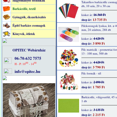
Hagyományos technikák
Takarékos barkácsfilc csoma
db, 10 szín, 20 x 30 cm
Barkácsfilc, textil
16 360 Ft
kisker ár:
Gyöngyök, ékszerkészítés
13 735 Ft
shop ár:
Építő barkács csomagok
Filckorongok lyukas, kb. ø 4
mm, 24 színben, 288 db
Könyvek, ötletek
4 620 Ft
kisker ár:
3 890 Ft
shop ár:
OPITEC Webáruház
Filc matricák - geometriai fo
13 - 100 mm, 500 db
06-70-632 7575
4 620 Ft
kisker ár:
00
00
H - P: 10
- 14
3 790 Ft
shop ár:
info@opitec.hu
Filc formák - tél
2 090 Ft
kisker ár:
1 785 Ft
shop ár:
Barkácsfilc, világoszöld, 45 
1 db
3 135 Ft
kisker ár:
2 215 Ft
shop ár: