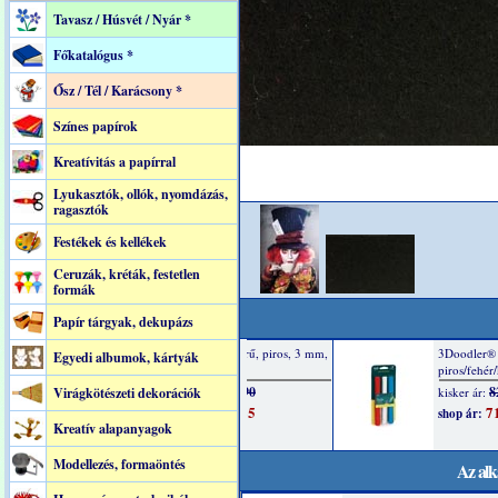
Tavasz / Húsvét / Nyár *
Főkatalógus *
Ősz / Tél / Karácsony *
Színes papírok
Kreatívitás a papírral
Lyukasztók, ollók, nyomdázás,
ragasztók
Festékek és kellékek
Ceruzák, kréták, festetlen
formák
Papír tárgyak, dekupázs
Egyedi albumok, kártyák
Virágkötészeti dekorációk
Kreatív alapanyagok
Modellezés, formaöntés
Az alk