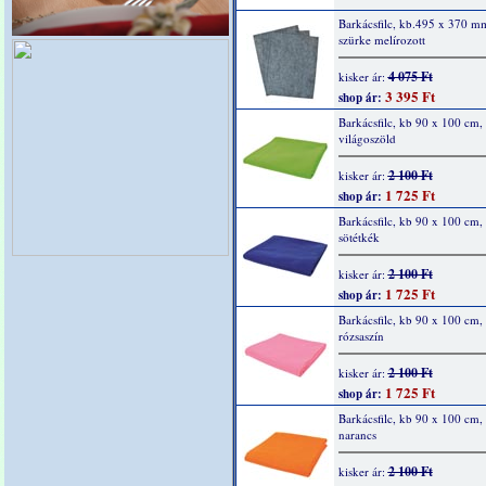
Barkácsfilc, kb.495 x 370 m
szürke melírozott
4 075 Ft
kisker ár:
3 395 Ft
shop ár:
Barkácsfilc, kb 90 x 100 cm, 
világoszöld
2 100 Ft
kisker ár:
1 725 Ft
shop ár:
Barkácsfilc, kb 90 x 100 cm, 
sötétkék
2 100 Ft
kisker ár:
1 725 Ft
shop ár:
Barkácsfilc, kb 90 x 100 cm, 
rózsaszín
2 100 Ft
kisker ár:
1 725 Ft
shop ár:
Barkácsfilc, kb 90 x 100 cm, 
narancs
2 100 Ft
kisker ár: