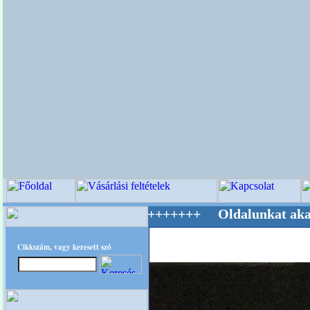
ilág Mestere! +++++++ Oldalunkat akarattal t
Cikkszám, vagy keresett szó