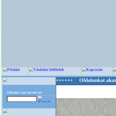
lág Mestere! +++++++ Oldalunkat akarattal tar
Cikkszám, vagy keresett szó