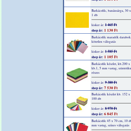
Barkácsfilc, banánsárga, 30 
1 db
1 465 Ft
kisker ár:
1 130 Ft
shop ár:
Barkácsfilc maradék darabok
kötetlen válogatás
1 585 Ft
kisker ár:
1 105 Ft
shop ár:
Barkácsfilc készlet, kb.200 
kb.1, 5 mm vastag, szintetiku
részes
9 380 Ft
kisker ár:
7 530 Ft
shop ár:
Barkácsfilc készlet kb. 152 
100 db
8 970 Ft
kisker ár:
6 845 Ft
shop ár:
Barkácsfilc 45 x 70 cm, 10 d
mm vastag, színes válogatás