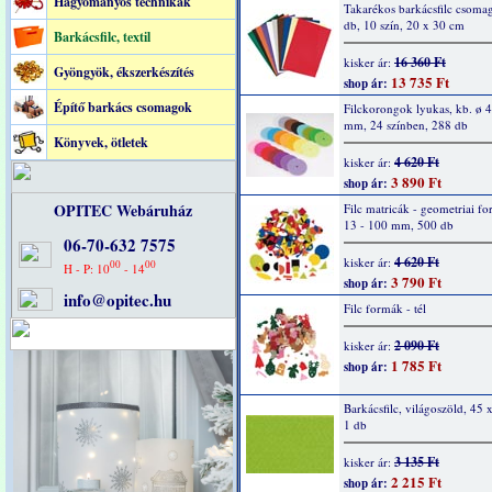
Hagyományos technikák
Takarékos barkácsfilc csoma
db, 10 szín, 20 x 30 cm
Barkácsfilc, textil
16 360 Ft
kisker ár:
Gyöngyök, ékszerkészítés
13 735 Ft
shop ár:
Építő barkács csomagok
Filckorongok lyukas, kb. ø 4
mm, 24 színben, 288 db
Könyvek, ötletek
4 620 Ft
kisker ár:
3 890 Ft
shop ár:
OPITEC Webáruház
Filc matricák - geometriai f
13 - 100 mm, 500 db
06-70-632 7575
4 620 Ft
kisker ár:
00
00
H - P: 10
- 14
3 790 Ft
shop ár:
info@opitec.hu
Filc formák - tél
2 090 Ft
kisker ár:
1 785 Ft
shop ár:
Barkácsfilc, világoszöld, 45 
1 db
3 135 Ft
kisker ár:
2 215 Ft
shop ár: