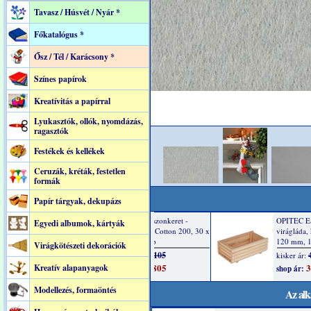
Tavasz / Húsvét / Nyár *
Főkatalógus *
Ősz / Tél / Karácsony *
Színes papírok
Kreatívitás a papírral
Lyukasztók, ollók, nyomdázás,
ragasztók
Festékek és kellékek
Ceruzák, kréták, festetlen
formák
Papír tárgyak, dekupázs
Egyedi albumok, kártyák
Virágkötészeti dekorációk
Kreatív alapanyagok
Modellezés, formaöntés
Az alk