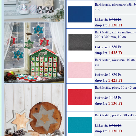
Barkácsfilc, ultramarinkék, 
cm, 1 db
1 465 Ft
kisker ár:
1 130 Ft
shop ár:
Barkácsfilc, szürke melírozott
200 x 300 mm, 10 db
1 830 Ft
kisker ár:
1 425 Ft
shop ár:
Barkácsfilc, rózsaszín, 10 db
cm
1 830 Ft
kisker ár:
1 425 Ft
shop ár:
Barkácsfilc, piros, 30 x 45 c
1 465 Ft
kisker ár:
1 130 Ft
shop ár:
Barkácsfilc, pacifik, 30 x 45
1 465 Ft
kisker ár:
1 130 Ft
shop ár: