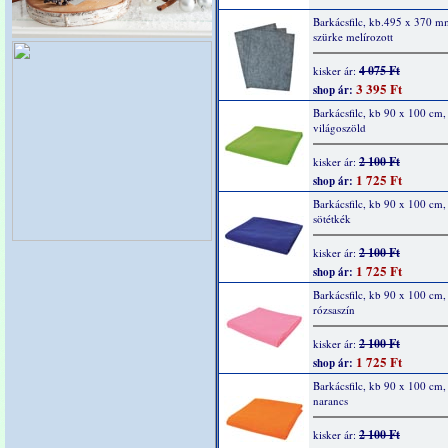
Barkácsfilc, kb.495 x 370 m
szürke melírozott
4 075 Ft
kisker ár:
3 395 Ft
shop ár:
Barkácsfilc, kb 90 x 100 cm,
világoszöld
2 100 Ft
kisker ár:
1 725 Ft
shop ár:
Barkácsfilc, kb 90 x 100 cm,
sötétkék
2 100 Ft
kisker ár:
1 725 Ft
shop ár:
Barkácsfilc, kb 90 x 100 cm,
rózsaszín
2 100 Ft
kisker ár:
1 725 Ft
shop ár:
Barkácsfilc, kb 90 x 100 cm,
narancs
2 100 Ft
kisker ár: