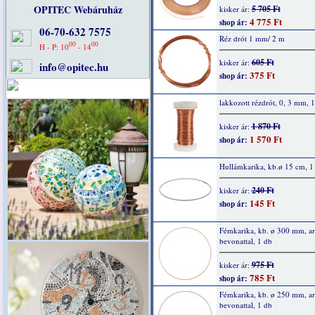
OPITEC Webáruház
5 705 Ft
kisker ár:
4 775 Ft
shop ár:
06-70-632 7575
Réz drót 1 mm/ 2 m
00
00
H - P: 10
- 14
605 Ft
kisker ár:
info@opitec.hu
375 Ft
shop ár:
lakkozott rézdrót, 0, 3 mm, 
1 870 Ft
kisker ár:
1 570 Ft
shop ár:
Hullámkarika, kb.ø 15 cm, 1
240 Ft
kisker ár:
145 Ft
shop ár:
Fémkarika, kb. ø 300 mm, a
bevonattal, 1 db
975 Ft
kisker ár:
785 Ft
shop ár:
Fémkarika, kb. ø 250 mm, a
bevonattal, 1 db