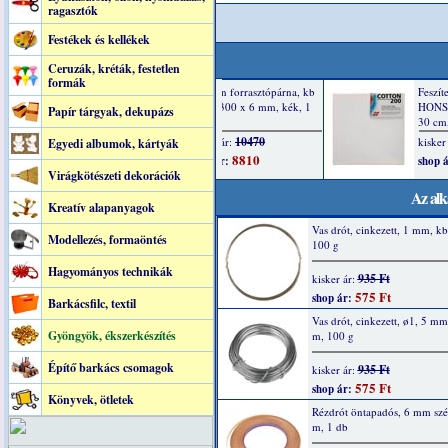
ragasztók
Festékek és kellékek
Ceruzák, kréták, festetlen
formák
Papír tárgyak, dekupázs
Egyedi albumok, kártyák
Virágkötészeti dekorációk
Az alk
Kreatív alapanyagok
Vas drót, cinkezett, 1 mm, kb
Modellezés, formaöntés
100 g
Hagyományos technikák
935 Ft
kisker ár:
575 Ft
shop ár:
Barkácsfilc, textil
Vas drót, cinkezett, ø1, 5 mm
Gyöngyök, ékszerkészítés
m, 100 g
Építő barkács csomagok
935 Ft
kisker ár:
575 Ft
shop ár:
Könyvek, ötletek
Rézdrót öntapadós, 6 mm szé
m, 1 db