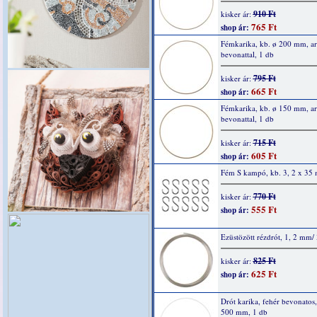
910 Ft
kisker ár:
765 Ft
shop ár:
Fémkarika, kb. ø 200 mm, a
bevonattal, 1 db
795 Ft
kisker ár:
665 Ft
shop ár:
Fémkarika, kb. ø 150 mm, a
bevonattal, 1 db
715 Ft
kisker ár:
605 Ft
shop ár:
Fém S kampó, kb. 3, 2 x 35
770 Ft
kisker ár:
555 Ft
shop ár:
Ezüstözött rézdrót, 1, 2 mm/
825 Ft
kisker ár:
625 Ft
shop ár:
Drót karika, fehér bevonatos,
500 mm, 1 db