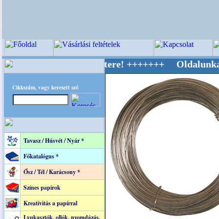
tív Világ Mestere! +++++++ Oldalunkat akarat
Cikkszám, vagy keresett szó
Tavasz / Húsvét / Nyár *
Főkatalógus *
Ősz / Tél / Karácsony *
Színes papírok
Kreatívitás a papírral
Lyukasztók, ollók, nyomdázás,