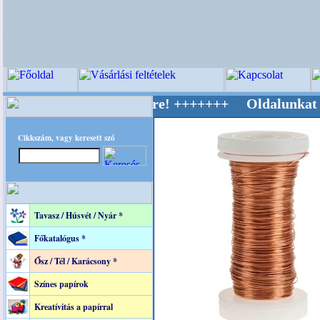
v Világ Mestere! +++++++ Oldalunkat akaratta
Cikkszám, vagy keresett szó
Tavasz / Húsvét / Nyár *
Főkatalógus *
Ősz / Tél / Karácsony *
Színes papírok
Kreatívitás a papírral