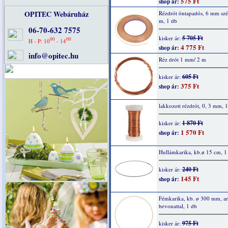
575 Ft
shop ár:
OPITEC Webáruház
Rézdrót öntapadós, 6 mm szé
m, 1 db
06-70-632 7575
5 705 Ft
kisker ár:
00
00
H - P: 10
- 14
4 775 Ft
shop ár:
info@opitec.hu
Réz drót 1 mm/ 2 m
605 Ft
kisker ár:
375 Ft
shop ár:
lakkozott rézdrót, 0, 3 mm, 
1 870 Ft
kisker ár:
1 570 Ft
shop ár:
Hullámkarika, kb.ø 15 cm, 1
240 Ft
kisker ár:
145 Ft
shop ár:
Fémkarika, kb. ø 300 mm, a
bevonattal, 1 db
975 Ft
kisker ár: