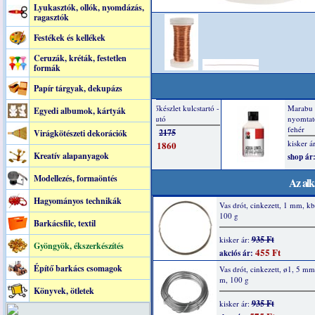
Lyukasztók, ollók, nyomdázás,
ragasztók
Festékek és kellékek
Ceruzák, kréták, festetlen
formák
Papír tárgyak, dekupázs
Egyedi albumok, kártyák
Virágkötészeti dekorációk
Kreatív alapanyagok
Modellezés, formaöntés
Az alk
Hagyományos technikák
Vas drót, cinkezett, 1 mm, kb
100 g
Barkácsfilc, textil
935 Ft
kisker ár:
Gyöngyök, ékszerkészítés
455 Ft
akciós ár:
Építő barkács csomagok
Vas drót, cinkezett, ø1, 5 mm
m, 100 g
Könyvek, ötletek
935 Ft
kisker ár: