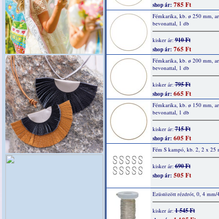
785 Ft
shop ár:
Fémkarika, kb. ø 250 mm, a
bevonattal, 1 db
910 Ft
kisker ár:
765 Ft
shop ár:
Fémkarika, kb. ø 200 mm, a
bevonattal, 1 db
795 Ft
kisker ár:
665 Ft
shop ár:
Fémkarika, kb. ø 150 mm, a
bevonattal, 1 db
715 Ft
kisker ár:
605 Ft
shop ár:
Fém S kampó, kb. 2, 2 x 25
690 Ft
kisker ár:
505 Ft
shop ár:
Ezüstözött rézdrót, 0, 4 mm/
1 545 Ft
kisker ár: