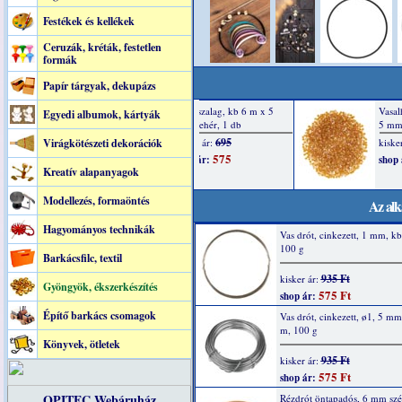
Festékek és kellékek
Ceruzák, kréták, festetlen
formák
Papír tárgyak, dekupázs
Egyedi albumok, kártyák
Virágkötészeti dekorációk
Kreatív alapanyagok
Modellezés, formaöntés
Az alk
Hagyományos technikák
Vas drót, cinkezett, 1 mm, kb
100 g
Barkácsfilc, textil
935 Ft
kisker ár:
Gyöngyök, ékszerkészítés
575 Ft
shop ár:
Építő barkács csomagok
Vas drót, cinkezett, ø1, 5 mm
m, 100 g
Könyvek, ötletek
935 Ft
kisker ár:
575 Ft
shop ár:
OPITEC Webáruház
Rézdrót öntapadós, 6 mm szé