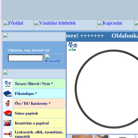
ív Világ Mestere! +++++++ Oldalunkat akaratt
Cikkszám, vagy keresett szó
Tavasz / Húsvét / Nyár *
Főkatalógus *
Ősz / Tél / Karácsony *
Színes papírok
Kreatívitás a papírral
Lyukasztók, ollók, nyomdázás,
ragasztók