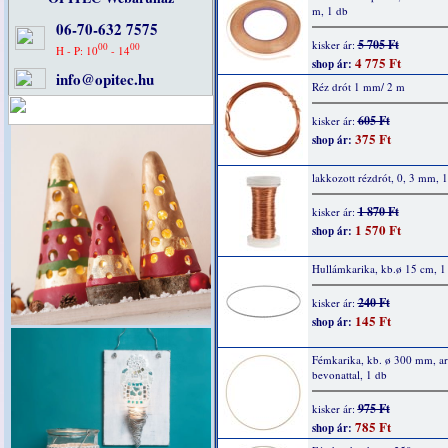
m, 1 db
06-70-632 7575
5 705 Ft
kisker ár:
00
00
H - P: 10
- 14
4 775 Ft
shop ár:
info@opitec.hu
Réz drót 1 mm/ 2 m
605 Ft
kisker ár:
375 Ft
shop ár:
lakkozott rézdrót, 0, 3 mm, 
1 870 Ft
kisker ár:
1 570 Ft
shop ár:
Hullámkarika, kb.ø 15 cm, 1
240 Ft
kisker ár:
145 Ft
shop ár:
Fémkarika, kb. ø 300 mm, a
bevonattal, 1 db
975 Ft
kisker ár:
785 Ft
shop ár: