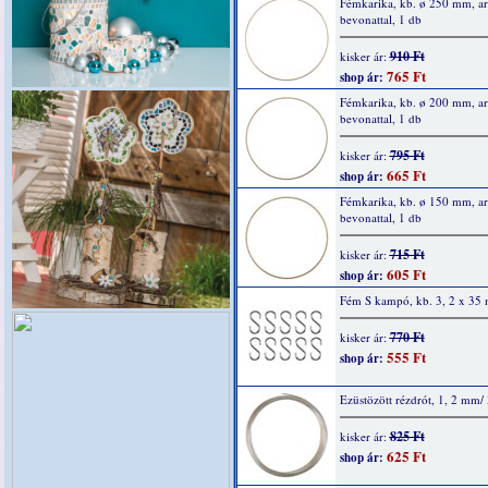
Fémkarika, kb. ø 250 mm, a
bevonattal, 1 db
910 Ft
kisker ár:
765 Ft
shop ár:
Fémkarika, kb. ø 200 mm, a
bevonattal, 1 db
795 Ft
kisker ár:
665 Ft
shop ár:
Fémkarika, kb. ø 150 mm, a
bevonattal, 1 db
715 Ft
kisker ár:
605 Ft
shop ár:
Fém S kampó, kb. 3, 2 x 35
770 Ft
kisker ár:
555 Ft
shop ár:
Ezüstözött rézdrót, 1, 2 mm/
825 Ft
kisker ár:
625 Ft
shop ár: