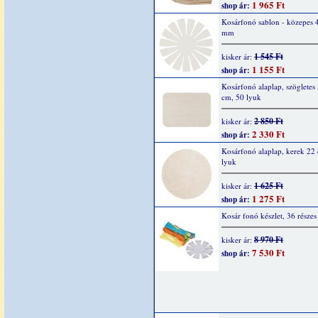
1 965 Ft
shop ár:
Kosárfonó sablon - közepes 
mm
1 545 Ft
kisker ár:
1 155 Ft
shop ár:
Kosárfonó alaplap, szögletes
cm, 50 lyuk
2 850 Ft
kisker ár:
2 330 Ft
shop ár:
Kosárfonó alaplap, kerek 22
lyuk
1 625 Ft
kisker ár:
1 275 Ft
shop ár:
Kosár fonó készlet, 36 részes
8 970 Ft
kisker ár:
7 530 Ft
shop ár: