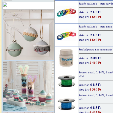
Szatén szalagok - szett, sziv
2 175 Ft
kisker ár:
1 860 Ft
shop ár:
Szatén szalagok - szett, neon
2 175 Ft
kisker ár:
1 860 Ft
shop ár:
Struktúpaszta finomszemcsés
2 800 Ft
kisker ár:
2 410 Ft
shop ár:
Sodrott huzal, 0, 14/1, 1 mm
zöld
6 115 Ft
kisker ár:
4 380 Ft
shop ár:
Sodrott huzal, 0, 14/1, 1 mm
kék
6 115 Ft
kisker ár:
4 435 Ft
shop ár: