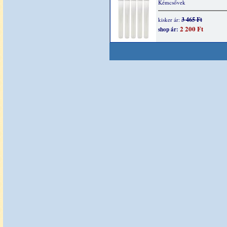
Kémcsővek
3 465 Ft
kisker ár:
2 200 Ft
shop ár: