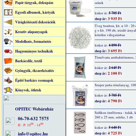
Papír tárgyak, dekupázs
színek
Egyedi albumok, kártyák
5 705 Ft
kisker ár:
3 935 Ft
shop ár:
Virágkötészeti dekorációk
Üveg bonbon, kb. ø 10 - 20
g = kb. 190 db, irizáló árnya
Kreatív alapanyagok
kötetlen válogatásban
Modellezés, formaöntés
4 890 Ft
kisker ár:
3 695 Ft
Hagyományos technikák
shop ár:
Tömővatta antibaktériumos, 
Barkácsfilc, textil
2 645 Ft
kisker ár:
Gyöngyök, ékszerkészítés
2 100 Ft
shop ár:
Építő barkács csomagok
Szuper puha tömőanyag, 10
Könyvek, ötletek
5 705 Ft
kisker ár:
4 790 Ft
shop ár:
OPITEC Webáruház
Szilikon öntőforma - halak, 
260 x 25 mm, szürke, 1 db
06-70-632 7575
00
00
H - P: 10
- 14
5 640 Ft
kisker ár:
4 725 Ft
info@opitec.hu
shop ár: