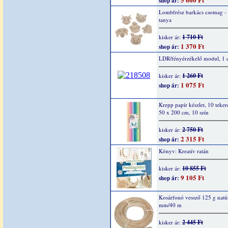
shop ár:
Lombfrész barkács csomag -
tanya
1 710 Ft
kisker ár:
1 370 Ft
shop ár:
LDR/fényérzékelő modul, 1 
1 260 Ft
kisker ár:
1 075 Ft
shop ár:
Krepp papír készlet, 10 teker
50 x 200 cm, 10 szín
2 750 Ft
kisker ár:
2 315 Ft
shop ár:
Könyv: Kreatív ratán
10 855 Ft
kisker ár:
9 105 Ft
shop ár:
Kosárfonó vessző 125 g natúr
mm/40 m
2 445 Ft
kisker ár: