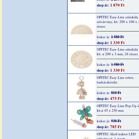
1 870 Ft
shop ár:
OPITEC Easy-Line színskála
szívárvány, kb. 200 x 100 x
részes
1 580 Ft
kisker ár:
1 330 Ft
shop ár:
OPITEC Easy-Line színskála
kb. ø 200 x 3 mm, 24 részes
1 580 Ft
kisker ár:
1 330 Ft
shop ár:
OPITEC Easy-Line robot,
barkácskészlet
810 Ft
kisker ár:
475 Ft
shop ár:
OPITEC Easy-Line Pop-Up áll
kb.ø 45 x 250 mm
930 Ft
kisker ár:
785 Ft
shop ár:
OPITEC Akril traktor LED
világítással, 1 darab