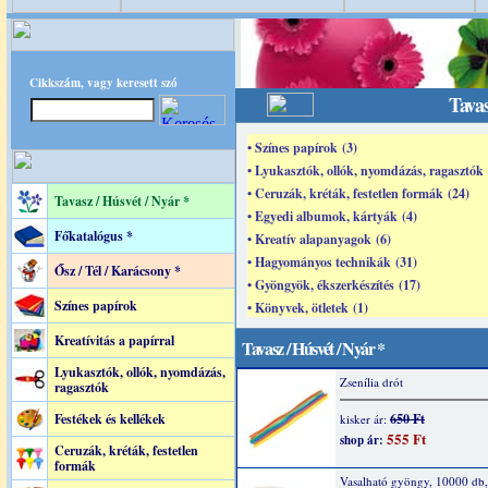
Cikkszám, vagy keresett szó
Tavas
• Színes papírok (3)
• Lyukasztók, ollók, nyomdázás, ragasztók 
• Ceruzák, kréták, festetlen formák (24)
Tavasz / Húsvét / Nyár *
• Egyedi albumok, kártyák (4)
Főkatalógus *
• Kreatív alapanyagok (6)
• Hagyományos technikák (31)
Ősz / Tél / Karácsony *
• Gyöngyök, ékszerkészítés (17)
Színes papírok
• Könyvek, ötletek (1)
Kreatívitás a papírral
Tavasz / Húsvét / Nyár *
Lyukasztók, ollók, nyomdázás,
Zsenília drót
ragasztók
Festékek és kellékek
650 Ft
kisker ár:
555 Ft
shop ár:
Ceruzák, kréták, festetlen
formák
Vasalható gyöngy, 10000 db, 