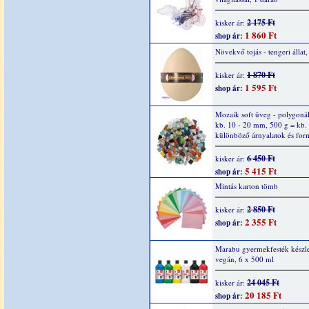
2 175 Ft
kisker ár:
1 860 Ft
shop ár:
Növekvő tojás - tengeri állat,
1 870 Ft
kisker ár:
1 595 Ft
shop ár:
Mozaik soft üveg - polygonál
kb. 10 - 20 mm, 500 g = kb.
különböző árnyalatok és fo
6 450 Ft
kisker ár:
5 415 Ft
shop ár:
Mintás karton tömb
2 850 Ft
kisker ár:
2 355 Ft
shop ár:
Marabu gyermekfesték készle
vegán, 6 x 500 ml
24 045 Ft
kisker ár:
20 185 Ft
shop ár: