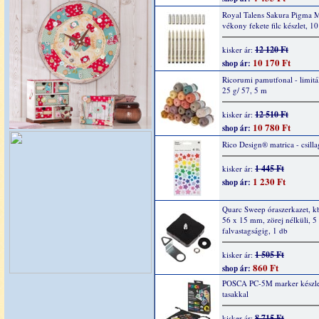
Royal Talens Sakura Pigma 
vékony fekete filc készlet, 1
12 120 Ft
kisker ár:
10 170 Ft
shop ár:
Ricorumi pamutfonal - limitál
25 g/ 57, 5 m
12 510 Ft
kisker ár:
10 780 Ft
shop ár:
Rico Design® matrica - csilla
1 445 Ft
kisker ár:
1 230 Ft
shop ár:
Quarc Sweep óraszerkazet, k
56 x 15 mm, zörej nélküli, 
falvastagságig, 1 db
1 505 Ft
kisker ár:
860 Ft
shop ár:
POSCA PC-5M marker készlet,
tasakkal
8 715 Ft
kisker ár: