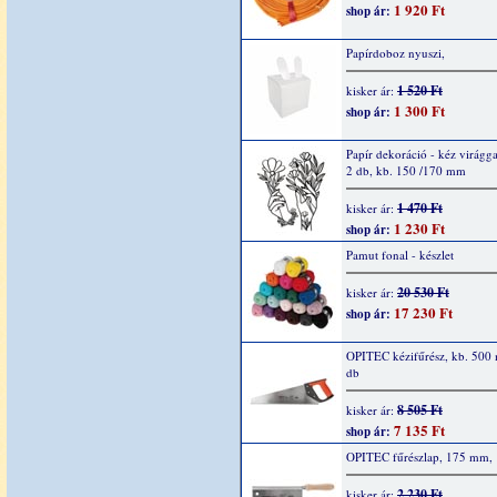
1 920 Ft
shop ár:
Papírdoboz nyuszi,
1 520 Ft
kisker ár:
1 300 Ft
shop ár:
Papír dekoráció - kéz virágga
2 db, kb. 150 /170 mm
1 470 Ft
kisker ár:
1 230 Ft
shop ár:
Pamut fonal - készlet
20 530 Ft
kisker ár:
17 230 Ft
shop ár:
OPITEC kézifűrész, kb. 500
db
8 505 Ft
kisker ár:
7 135 Ft
shop ár:
OPITEC fűrészlap, 175 mm, 
2 230 Ft
kisker ár: