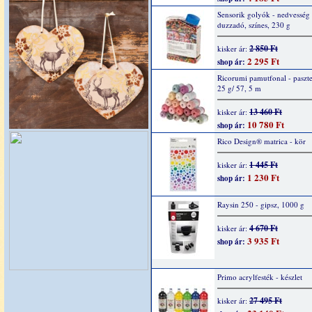
Sensorik golyók - nedvesség 
duzzadó, színes, 230 g
2 850 Ft
kisker ár:
2 295 Ft
shop ár:
Ricorumi pamutfonal - paszte
25 g/ 57, 5 m
13 460 Ft
kisker ár:
10 780 Ft
shop ár:
Rico Design® matrica - kör
1 445 Ft
kisker ár:
1 230 Ft
shop ár:
Raysin 250 - gipsz, 1000 g
4 670 Ft
kisker ár:
3 935 Ft
shop ár:
Primo acrylfesték - készlet
27 495 Ft
kisker ár: