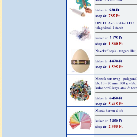
930 Ft
kisker ár:
785 Ft
shop ár:
OPITEC Akril traktor LED
világítással, 1 darab
2 175 Ft
kisker ár:
1 860 Ft
shop ár:
Növekvő tojás - tengeri állat,
1 870 Ft
kisker ár:
1 595 Ft
shop ár:
Mozaik soft üveg - polygonál
kb. 10 - 20 mm, 500 g = kb.
különböző árnyalatok és fo
6 450 Ft
kisker ár:
5 415 Ft
shop ár:
Mintás karton tömb
2 850 Ft
kisker ár:
2 355 Ft
shop ár: