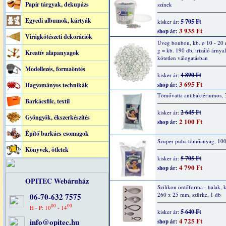
Papír tárgyak, dekupázs
színek
Egyedi albumok, kártyák
5 705 Ft
kisker ár:
3 935 Ft
shop ár:
Virágkötészeti dekorációk
Üveg bonbon, kb. ø 10 - 20
g = kb. 190 db, irizáló árnya
Kreatív alapanyagok
kötetlen válogatásban
Modellezés, formaöntés
4 890 Ft
kisker ár:
3 695 Ft
Hagyományos technikák
shop ár:
Tömővatta antibaktériumos, 
Barkácsfilc, textil
2 645 Ft
kisker ár:
Gyöngyök, ékszerkészítés
2 100 Ft
shop ár:
Építő barkács csomagok
Szuper puha tömőanyag, 10
Könyvek, ötletek
5 705 Ft
kisker ár:
4 790 Ft
shop ár:
OPITEC Webáruház
Szilikon öntőforma - halak, 
260 x 25 mm, szürke, 1 db
06-70-632 7575
00
00
H - P: 10
- 14
5 640 Ft
kisker ár:
4 725 Ft
info@opitec.hu
shop ár: