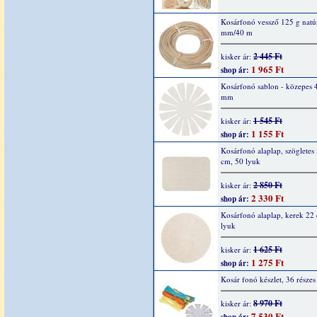
Kosárfonó vessző 125 g natúr
mm/40 m
2 445 Ft
kisker ár:
1 965 Ft
shop ár:
Kosárfonó sablon - közepes 
mm
1 545 Ft
kisker ár:
1 155 Ft
shop ár:
Kosárfonó alaplap, szögletes
cm, 50 lyuk
2 850 Ft
kisker ár:
2 330 Ft
shop ár:
Kosárfonó alaplap, kerek 22
lyuk
1 625 Ft
kisker ár:
1 275 Ft
shop ár:
Kosár fonó készlet, 36 részes
8 970 Ft
kisker ár:
7 530 Ft