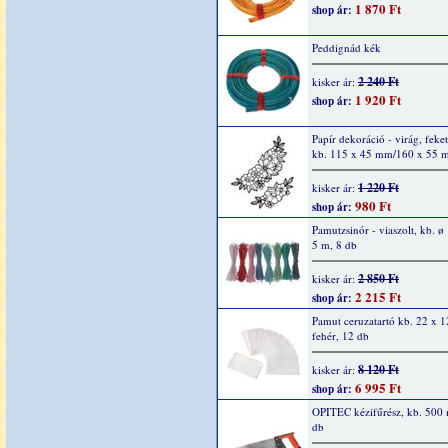
1 870 Ft
shop ár:
Peddignád kék
2 240 Ft
kisker ár:
1 920 Ft
shop ár:
Papír dekoráció - virág, feket
kb. 115 x 45 mm/160 x 55 
1 220 Ft
kisker ár:
980 Ft
shop ár:
Pamutzsinór - viaszolt, kb. 
5 m, 8 db
2 850 Ft
kisker ár:
2 215 Ft
shop ár:
Pamut ceruzatartó kb. 22 x 1
fehér, 12 db
8 120 Ft
kisker ár:
6 995 Ft
shop ár:
OPITEC kézifűrész, kb. 500
db