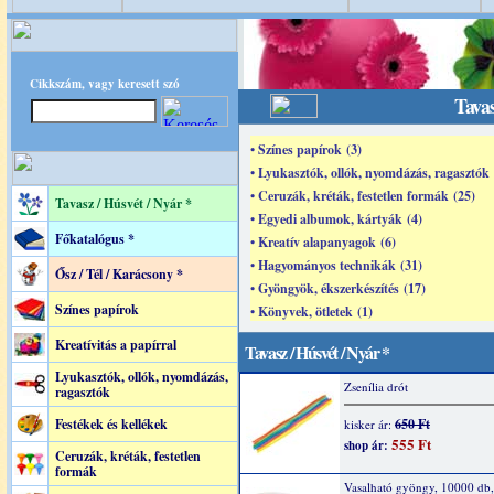
Cikkszám, vagy keresett szó
Tavas
• Színes papírok (3)
• Lyukasztók, ollók, nyomdázás, ragasztók 
• Ceruzák, kréták, festetlen formák (25)
Tavasz / Húsvét / Nyár *
• Egyedi albumok, kártyák (4)
Főkatalógus *
• Kreatív alapanyagok (6)
• Hagyományos technikák (31)
Ősz / Tél / Karácsony *
• Gyöngyök, ékszerkészítés (17)
Színes papírok
• Könyvek, ötletek (1)
Kreatívitás a papírral
Tavasz / Húsvét / Nyár *
Lyukasztók, ollók, nyomdázás,
Zsenília drót
ragasztók
Festékek és kellékek
650 Ft
kisker ár:
555 Ft
shop ár:
Ceruzák, kréták, festetlen
formák
Vasalható gyöngy, 10000 db, 