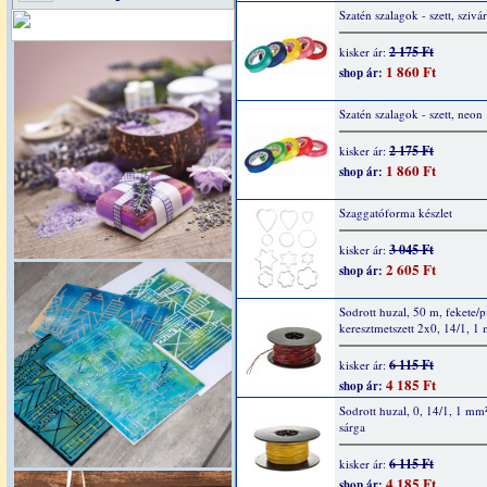
Szatén szalagok - szett, sziv
2 175 Ft
kisker ár:
1 860 Ft
shop ár:
Szatén szalagok - szett, neon
2 175 Ft
kisker ár:
1 860 Ft
shop ár:
Szaggatóforma készlet
3 045 Ft
kisker ár:
2 605 Ft
shop ár:
Sodrott huzal, 50 m, fekete/p
keresztmetszett 2x0, 14/1, 1
6 115 Ft
kisker ár:
4 185 Ft
shop ár:
Sodrott huzal, 0, 14/1, 1 mm
sárga
6 115 Ft
kisker ár:
4 185 Ft
shop ár: