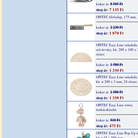
8 505 Ft
kisker ár:
7 135 Ft
shop ár:
OPITEC fűrészlap, 175 mm, 
2 230 Ft
kisker ár:
1 870 Ft
shop ár:
OPITEC Easy-Line színskála
szívárvány, kb. 200 x 100 x
részes
1 580 Ft
kisker ár:
1 330 Ft
shop ár:
OPITEC Easy-Line színskála
kb. ø 200 x 3 mm, 24 részes
1 580 Ft
kisker ár:
1 330 Ft
shop ár:
OPITEC Easy-Line robot,
barkácskészlet
810 Ft
kisker ár:
475 Ft
shop ár:
OPITEC Easy-Line Pop-Up áll
kb.ø 45 x 250 mm