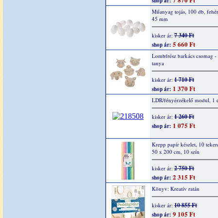
shop ár:
Műanyag tojás, 100 db, fehér
45 mm
7 340 Ft
kisker ár:
5 660 Ft
shop ár:
Lombfrész barkács csomag -
tanya
1 710 Ft
kisker ár:
1 370 Ft
shop ár:
LDR/fényérzékelő modul, 1 
1 260 Ft
kisker ár:
1 075 Ft
shop ár:
Krepp papír készlet, 10 teker
50 x 200 cm, 10 szín
2 750 Ft
kisker ár:
2 315 Ft
shop ár:
Könyv: Kreatív ratán
10 855 Ft
kisker ár:
9 105 Ft
shop ár: