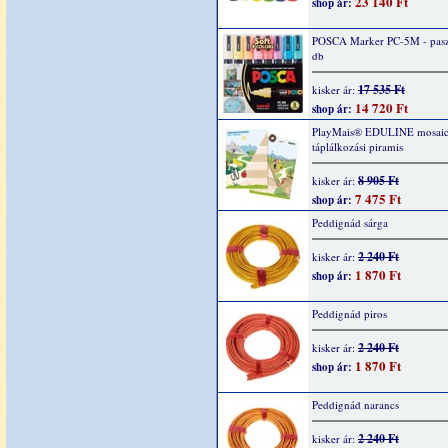
23 140 Ft
shop ár:
POSCA Marker PC-5M - paszt
db
17 535 Ft
kisker ár:
14 720 Ft
shop ár:
PlayMais® EDULINE mosaic
táplálkozási piramis
8 905 Ft
kisker ár:
7 475 Ft
shop ár:
Peddignád sárga
2 240 Ft
kisker ár:
1 870 Ft
shop ár:
Peddignád piros
2 240 Ft
kisker ár:
1 870 Ft
shop ár:
Peddignád narancs
2 240 Ft
kisker ár: