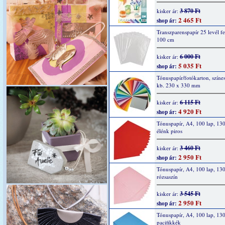
3 870 Ft
kisker ár:
2 465 Ft
shop ár:
Transzparenspapír 25 levél fe
100 cm
6 000 Ft
kisker ár:
5 035 Ft
shop ár:
Tónuspapír/fotókarton, színes
kb. 230 x 330 mm
6 115 Ft
kisker ár:
4 920 Ft
shop ár:
Tónuspapír, A4, 100 lap, 130
élénk piros
3 460 Ft
kisker ár:
2 950 Ft
shop ár:
Tónuspapír, A4, 100 lap, 130
rózsaszín
3 545 Ft
kisker ár:
2 950 Ft
shop ár:
Tónuspapír, A4, 100 lap, 130
pacifikkék