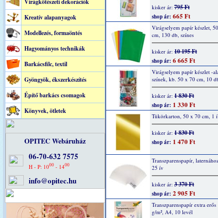
Virágkötészeti dekorációk
795 Ft
kisker ár:
665 Ft
shop ár:
Kreatív alapanyagok
Virágselyem papír készlet, 5
Modellezés, formaöntés
cm, 130 db, színes
Hagyományos technikák
10 195 Ft
kisker ár:
6 665 Ft
shop ár:
Barkácsfilc, textil
Virágselyem papír készlet -al
Gyöngyök, ékszerkészítés
színek, kb. 50 x 70 cm, 10 d
Építő barkács csomagok
1 830 Ft
kisker ár:
1 330 Ft
shop ár:
Könyvek, ötletek
Tükörkarton, 50 x 70 cm, 1 í
1 830 Ft
kisker ár:
OPITEC Webáruház
1 470 Ft
shop ár:
06-70-632 7575
Transzparenspapír, laternához
00
00
H - P: 10
- 14
25 ív
info@opitec.hu
3 370 Ft
kisker ár:
2 905 Ft
shop ár:
Transzparenspapír extra erős
g/m², A4, 10 levél