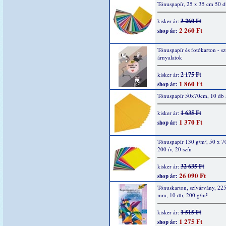
Tónuspapír, 25 x 35 cm 50 d
3 260 Ft
kisker ár:
2 260 Ft
shop ár:
Tónuspapír és fotókarton - s
árnyalatok
2 175 Ft
kisker ár:
1 860 Ft
shop ár:
Tónuspapír 50x70cm, 10 db s
1 635 Ft
kisker ár:
1 370 Ft
shop ár:
Tónuspapír 130 g/m², 50 x 7
200 ív, 20 szín
32 635 Ft
kisker ár:
26 090 Ft
shop ár:
Tónuskarton, szívárvány, 22
mm, 10 db, 200 g/m²
1 515 Ft
kisker ár:
1 275 Ft
shop ár: