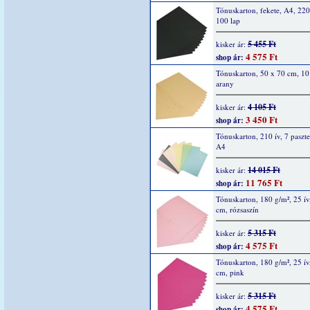
Tónuskarton, fekete, A4, 220
100 lap
5 455 Ft
kisker ár:
4 575 Ft
shop ár:
Tónuskarton, 50 x 70 cm, 10
arany
4 105 Ft
kisker ár:
3 450 Ft
shop ár:
Tónuskarton, 210 ív, 7 pasztel
A4
14 015 Ft
kisker ár:
11 765 Ft
shop ár:
Tónuskarton, 180 g/m², 25 ív
cm, rózsaszín
5 315 Ft
kisker ár:
4 575 Ft
shop ár:
Tónuskarton, 180 g/m², 25 ív
cm, pink
5 315 Ft
kisker ár:
4 575 Ft
shop ár: