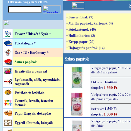
Cikkszám, vagy keresett szó
• Fényes fóliák (7)
• Mintás papírok, kartonok (4)
• Fotókartonok (40)
Tavasz / Húsvét / Nyár *
• Hullámkarton (3)
• Krepp-papír (20)
Főkatalógus *
• Hajtogatós papírok (14)
Ősz / Tél / Karácsony *
Színes papírok
Színes papírok
Virágselyem papír, 50 x 70 
Kreatívitás a papírral
db, zöld árnyalatok
Lyukasztók, ollók, nyomdázás,
1 540 Ft
kisker ár:
ragasztók
1 330 Ft
shop ár:
Festékek és kellékek
Virágselyem papír, 50 x 70 
db, piros árnyalatok
Ceruzák, kréták, festetlen
formák
1 540 Ft
kisker ár:
Papír tárgyak, dekupázs
1 330 Ft
shop ár:
Virágselyem papír, 50 x 70 
Egyedi albumok, kártyák
db, fehér