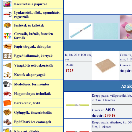
Kreatívitás a papírral
Lyukasztók, ollók, nyomdázás,
ragasztók
Festékek és kellékek
Ceruzák, kréták, festetlen
formák
Papír tárgyak, dekupázs
Egyedi albumok, kártyák
Virágkötészeti dekorációk
Kreatív alapanyagok
Modellezés, formaöntés
Az alk
Hagyományos technikák
Krepp papír, világoszöld, kb
2, 5 m, 1 tekercs
Barkácsfilc, textil
345 Ft
kisker ár:
Gyöngyök, ékszerkészítés
290 Ft
shop ár:
Építő barkács csomagok
Krepp papír, tűzpiros, kb. 50
5 m, 1 tekercs
Könyvek, ötletek