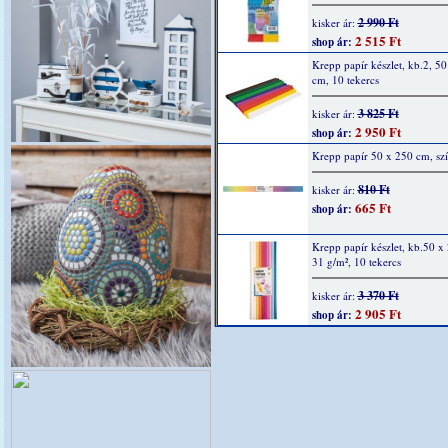
2 990 Ft
kisker ár:
2 515 Ft
shop ár:
Krepp papír készlet, kb.2, 5
cm, 10 tekercs
3 825 Ft
kisker ár:
2 950 Ft
shop ár:
Krepp papír 50 x 250 cm, sz
810 Ft
kisker ár:
665 Ft
shop ár:
Krepp papír készlet, kb.50 x
31 g/m², 10 tekercs
3 370 Ft
kisker ár:
2 905 Ft
shop ár: