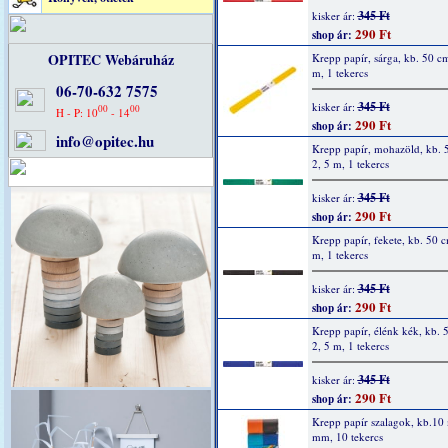
345 Ft
kisker ár:
290 Ft
shop ár:
OPITEC Webáruház
Krepp papír, sárga, kb. 50 cm
m, 1 tekercs
06-70-632 7575
345 Ft
kisker ár:
00
00
H - P: 10
- 14
290 Ft
shop ár:
info@opitec.hu
Krepp papír, mohazöld, kb. 
2, 5 m, 1 tekercs
345 Ft
kisker ár:
290 Ft
shop ár:
Krepp papír, fekete, kb. 50 c
m, 1 tekercs
345 Ft
kisker ár:
290 Ft
shop ár:
Krepp papír, élénk kék, kb. 
2, 5 m, 1 tekercs
345 Ft
kisker ár:
290 Ft
shop ár:
Krepp papír szalagok, kb.10
mm, 10 tekercs