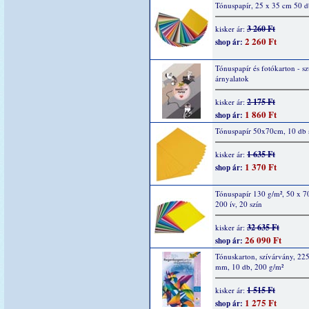
Tónuspapír, 25 x 35 cm 50 d
3 260 Ft
kisker ár:
2 260 Ft
shop ár:
Tónuspapír és fotókarton - s
árnyalatok
2 175 Ft
kisker ár:
1 860 Ft
shop ár:
Tónuspapír 50x70cm, 10 db s
1 635 Ft
kisker ár:
1 370 Ft
shop ár:
Tónuspapír 130 g/m², 50 x 7
200 ív, 20 szín
32 635 Ft
kisker ár:
26 090 Ft
shop ár:
Tónuskarton, szívárvány, 22
mm, 10 db, 200 g/m²
1 515 Ft
kisker ár:
1 275 Ft
shop ár: