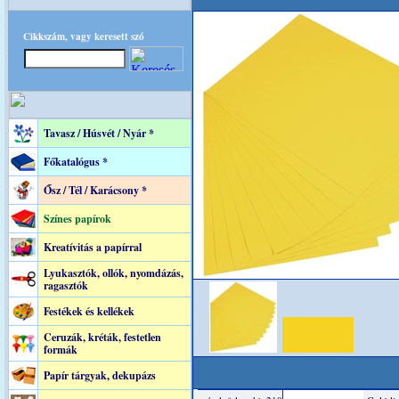
Cikkszám, vagy keresett szó
Tavasz / Húsvét / Nyár *
Főkatalógus *
Ősz / Tél / Karácsony *
Színes papírok
Kreatívitás a papírral
Lyukasztók, ollók, nyomdázás,
ragasztók
Festékek és kellékek
Ceruzák, kréták, festetlen
formák
Papír tárgyak, dekupázs