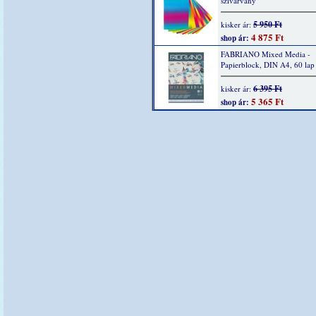
szívárvány
5 950 Ft
kisker ár:
4 875 Ft
shop ár:
FABRIANO Mixed Media -
Papierblock, DIN A4, 60 lap
6 395 Ft
kisker ár:
5 365 Ft
shop ár: