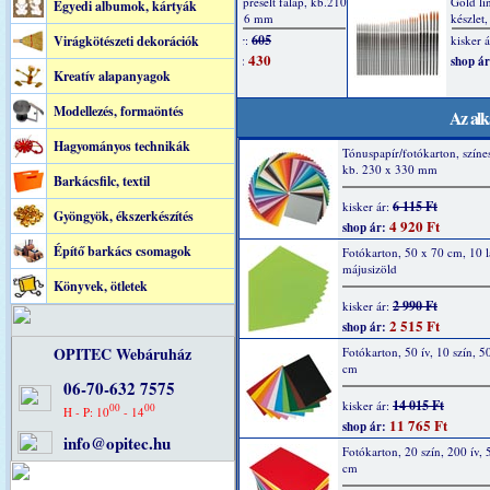
Egyedi albumok, kártyák
Virágkötészeti dekorációk
Kreatív alapanyagok
Modellezés, formaöntés
Az alk
Hagyományos technikák
Tónuspapír/fotókarton, színes
kb. 230 x 330 mm
Barkácsfilc, textil
6 115 Ft
kisker ár:
Gyöngyök, ékszerkészítés
4 920 Ft
shop ár:
Építő barkács csomagok
Fotókarton, 50 x 70 cm, 10 l
májusizöld
Könyvek, ötletek
2 990 Ft
kisker ár:
2 515 Ft
shop ár:
OPITEC Webáruház
Fotókarton, 50 ív, 10 szín, 5
cm
06-70-632 7575
14 015 Ft
kisker ár:
00
00
H - P: 10
- 14
11 765 Ft
shop ár:
info@opitec.hu
Fotókarton, 20 szín, 200 ív, 
cm