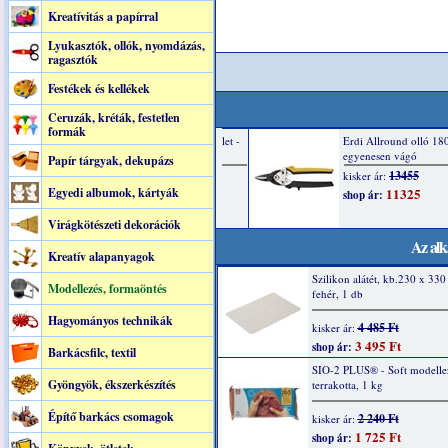
Kreatívitás a papírral
Lyukasztók, ollók, nyomdázás,
ragasztók
Festékek és kellékek
Ceruzák, kréták, festetlen
formák
Papír tárgyak, dekupázs
Egyedi albumok, kártyák
Virágkötészeti dekorációk
Az alk
Kreatív alapanyagok
Szilikon alátét, kb.230 x 33
Modellezés, formaöntés
fehér, 1 db
Hagyományos technikák
4 485 Ft
kisker ár:
3 495 Ft
shop ár:
Barkácsfilc, textil
SIO-2 PLUS® - Soft modelle
Gyöngyök, ékszerkészítés
terrakotta, 1 kg
Építő barkács csomagok
2 240 Ft
kisker ár:
1 725 Ft
shop ár: