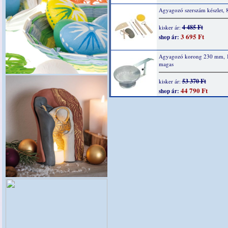
Agyagozó szerszám készlet, 8
4 485 Ft
kisker ár:
3 695 Ft
shop ár:
Agyagozó korong 230 mm,
magas
53 370 Ft
kisker ár:
44 790 Ft
shop ár: