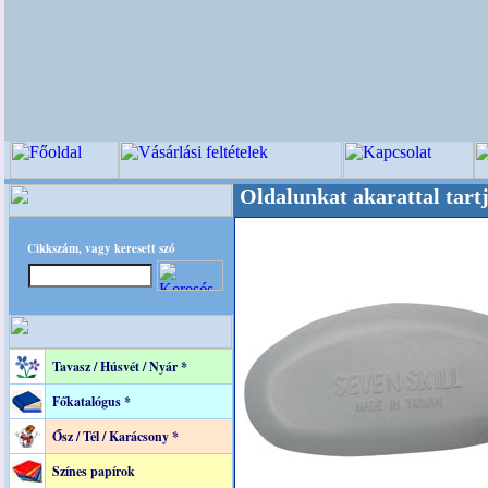
ere! +++++++ Oldalunkat akarattal tartjuk "Ol
Cikkszám, vagy keresett szó
Tavasz / Húsvét / Nyár *
Főkatalógus *
Ősz / Tél / Karácsony *
Színes papírok