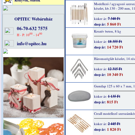
Könyvek, ötletek
Modellezó / agyagozó szers
készlet, kb.130 - 200 mm, 11
OPITEC Webáruház
7 340 Ft
kisker ár:
5 860 Ft
shop ár:
06-70-632 7575
Kreatív beton, 8 kg
00
00
H - P: 10
- 14
18 355 Ft
kisker ár:
info@opitec.hu
14 720 Ft
shop ár:
Háromszögláb készlet, 14 rés
12 315 Ft
kisker ár:
10 340 Ft
shop ár:
Gumilap 125 x 60 x 7 mm, 1
1 135 Ft
kisker ár:
815 Ft
shop ár:
Creall modellező szerszámkés
2 445 Ft
kisker ár:
1 820 Ft
shop ár: