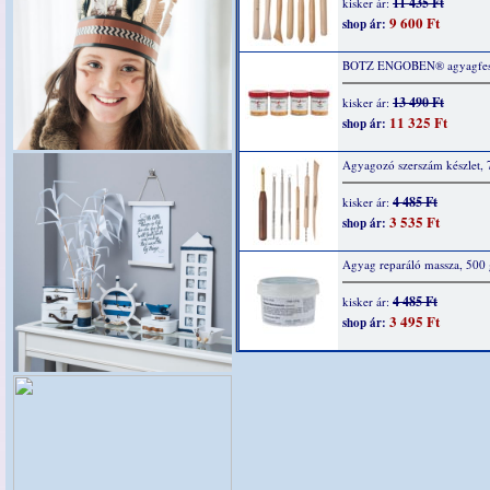
11 435 Ft
kisker ár:
9 600 Ft
shop ár:
BOTZ ENGOBEN® agyagfes
13 490 Ft
kisker ár:
11 325 Ft
shop ár:
Agyagozó szerszám készlet, 7
4 485 Ft
kisker ár:
3 535 Ft
shop ár:
Agyag reparáló massza, 500 
4 485 Ft
kisker ár:
3 495 Ft
shop ár: