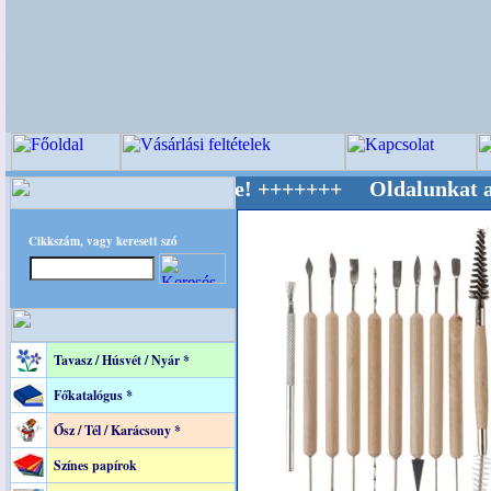
 Világ Mestere! +++++++ Oldalunkat akarattal
Cikkszám, vagy keresett szó
Tavasz / Húsvét / Nyár *
Főkatalógus *
Ősz / Tél / Karácsony *
Színes papírok