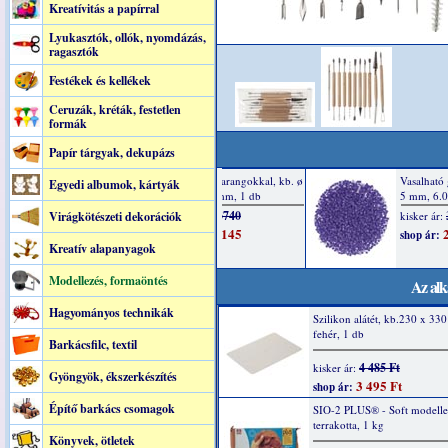
Kreatívitás a papírral
Lyukasztók, ollók, nyomdázás,
ragasztók
Festékek és kellékek
Ceruzák, kréták, festetlen
formák
Papír tárgyak, dekupázs
Egyedi albumok, kártyák
Virágkötészeti dekorációk
Kreatív alapanyagok
Modellezés, formaöntés
Az alk
Hagyományos technikák
Szilikon alátét, kb.230 x 33
fehér, 1 db
Barkácsfilc, textil
4 485 Ft
kisker ár:
Gyöngyök, ékszerkészítés
3 495 Ft
shop ár:
Építő barkács csomagok
SIO-2 PLUS® - Soft modell
terrakotta, 1 kg
Könyvek, ötletek