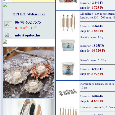
2 240 Ft
kisker ár:
1 725 Ft
shop ár:
OPITEC Webáruház
Modellezó / agyagozó szers
készlet, kb.130 - 200 mm, 11
06-70-632 7575
7 340 Ft
kisker ár:
00
00
H - P: 10
- 14
5 860 Ft
shop ár:
info@opitec.hu
Kreatív beton, 8 kg
18 355 Ft
kisker ár:
14 720 Ft
shop ár:
Kreatív beton, 2, 5 kg
6 935 Ft
kisker ár:
5 975 Ft
shop ár:
Háromhegy készlet, kb.18 x
10 db
5 705 Ft
kisker ár:
4 680 Ft
shop ár:
Fazekas szerszámok, 7 részes