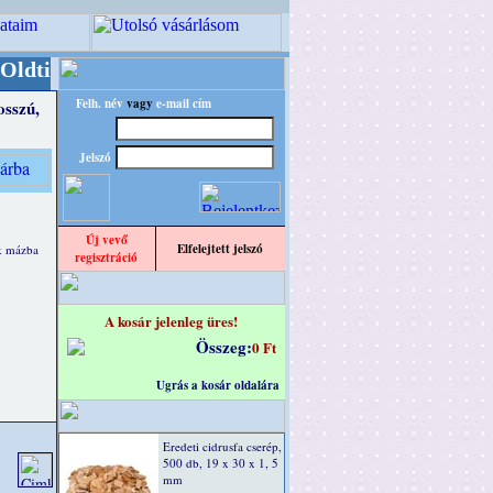
er/RETRO" designba!
+++++++ OPITEC - A Kreat
Felh. név
vagy
e-mail cím
sszú,
Jelszó
Új vevő
Elfelejtett jelszó
k mázba
regisztráció
A kosár jelenleg üres!
Összeg:
0 Ft
Ugrás a kosár oldalára
Eredeti cidrusfa cserép,
500 db, 19 x 30 x 1, 5
mm