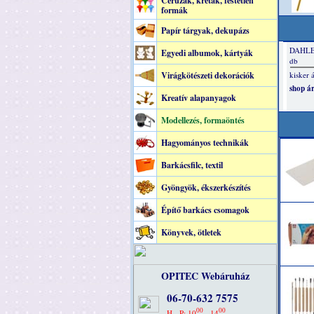
Ceruzák, kréták, festetlen
formák
Papír tárgyak, dekupázs
Egyedi albumok, kártyák
Virágkötészeti dekorációk
Kreatív alapanyagok
Modellezés, formaöntés
Hagyományos technikák
Barkácsfilc, textil
Gyöngyök, ékszerkészítés
Építő barkács csomagok
Könyvek, ötletek
OPITEC Webáruház
06-70-632 7575
00
00
H - P: 10
- 14