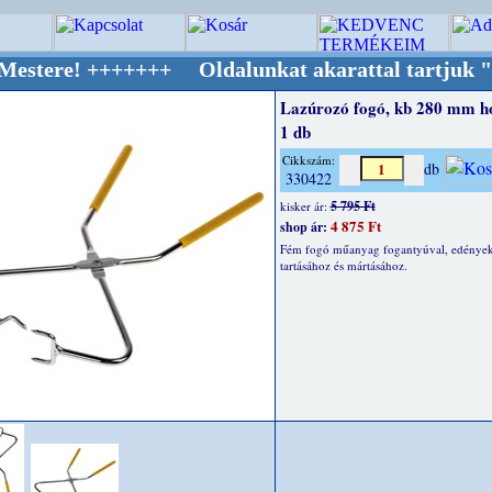
+++++++ Oldalunkat akarattal tartjuk "Oldtim
Lazúrozó fogó, kb 280 mm ho
1 db
Cikkszám:
db
330422
5 795 Ft
kisker ár:
4 875 Ft
shop ár:
Fém fogó műanyag fogantyúval, edénye
tartásához és mártásához.