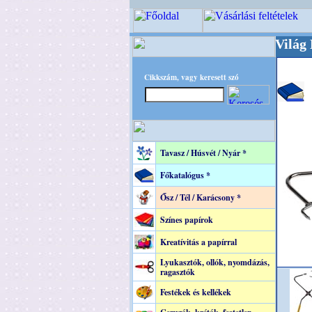
+++++++ OPITEC - A Kreatív Világ Mestere! 
Cikkszám, vagy keresett szó
Tavasz / Húsvét / Nyár *
Főkatalógus *
Ősz / Tél / Karácsony *
Színes papírok
Kreatívitás a papírral
Lyukasztók, ollók, nyomdázás,
ragasztók
Festékek és kellékek