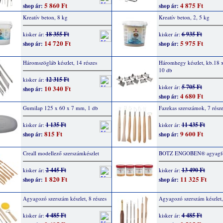
5 860 Ft
4 875 Ft
shop ár:
shop ár:
Kreatív beton, 8 kg
Kreatív beton, 2, 5 kg
18 355 Ft
6 935 Ft
kisker ár:
kisker ár:
14 720 Ft
5 975 Ft
shop ár:
shop ár:
Háromszögláb készlet, 14 részes
Háromhegy készlet, kb.18 
10 db
12 315 Ft
kisker ár:
5 705 Ft
kisker ár:
10 340 Ft
shop ár:
4 680 Ft
shop ár:
Gumilap 125 x 60 x 7 mm, 1 db
Fazekas szerszámok, 7 része
1 135 Ft
11 435 Ft
kisker ár:
kisker ár:
815 Ft
9 600 Ft
shop ár:
shop ár:
Creall modellező szerszámkészlet
BOTZ ENGOBEN® agyagfe
2 445 Ft
13 490 Ft
kisker ár:
kisker ár:
1 820 Ft
11 325 Ft
shop ár:
shop ár:
Agyagozó szerszám készlet, 8 részes
Agyagozó szerszám készlet,
4 485 Ft
4 485 Ft
kisker ár:
kisker ár: