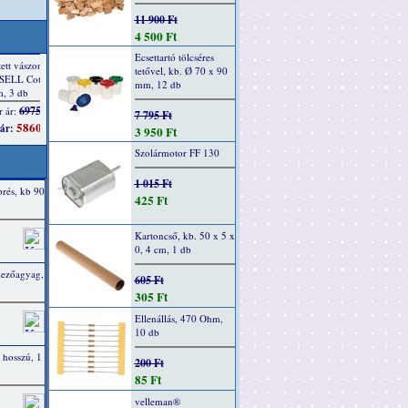
11 900 Ft
4 500 Ft
Ecsettartó tölcséres
tetővel, kb. Ø 70 x 90
mm, 12 db
7 795 Ft
3 950 Ft
Szolármotor FF 130
1 015 Ft
rés, kb 90
425 Ft
Kartoncső, kb. 50 x 5 x
0, 4 cm, 1 db
lezőagyag,
605 Ft
305 Ft
Ellenállás, 470 Ohm,
10 db
hosszú, 1
200 Ft
85 Ft
velleman®