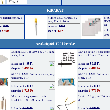
KIRAKAT
Az alkategória többi terméke
Szilikon alátét, kb.230 x 330 x 1 mm,
SIO-2® agyag- és dagasztóp
fehér, 1 db
mm x ø 12 mm, 20 részes
4 485 Ft
5 325 Ft
kisker ár:
kisker ár:
3 495 Ft
4 480 Ft
shop ár:
shop ár:
SIO-2 PLUS® - Soft modellezőagyag,
SIO-2 PLUS® - Soft model
terrakotta, 1 kg
fehér, 1 kg
2 240 Ft
2 240 Ft
kisker ár:
kisker ár:
1 725 Ft
1 770 Ft
shop ár:
shop ár:
Modellezó / agyagozó szerszám
Lazúrozó fogó, kb 280 mm 
készlet, kb.130 - 200 mm, 11 részes
db
7 340 Ft
5 795 Ft
kisker ár:
kisker ár: