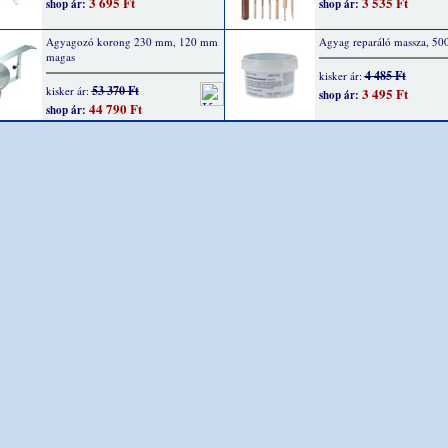
3 695 Ft
3 535 Ft
shop ár:
shop ár:
Agyagozó korong 230 mm, 120 mm
Agyag reparáló massza, 50
magas
4 485 Ft
kisker ár:
53 370 Ft
kisker ár:
3 495 Ft
shop ár:
44 790 Ft
shop ár: