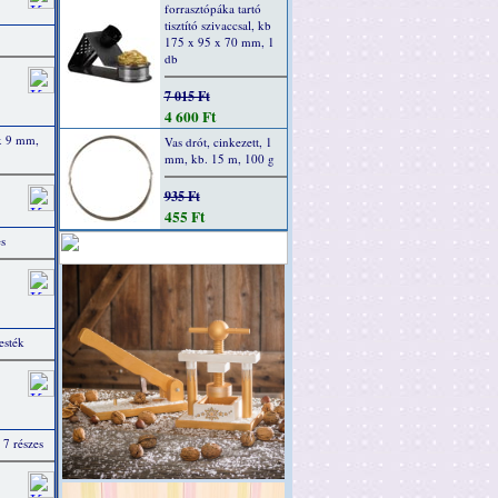
forrasztópáka tartó
tisztító szivaccsal, kb
175 x 95 x 70 mm, 1
db
7 015 Ft
4 600 Ft
x 9 mm,
Vas drót, cinkezett, 1
mm, kb. 15 m, 100 g
935 Ft
455 Ft
s
sték
 7 részes