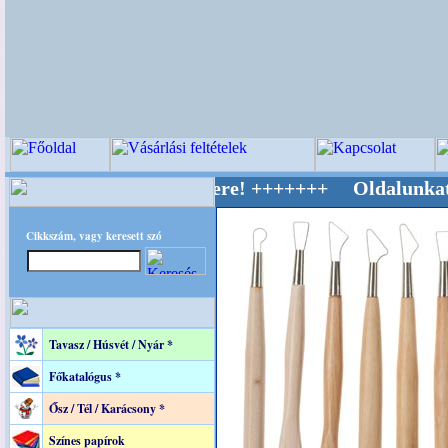
ív Világ Mestere! +++++++ Oldalunkat akaratt
Cikkszám, vagy keresett szó
Tavasz / Húsvét / Nyár *
Főkatalógus *
Ősz / Tél / Karácsony *
Színes papírok