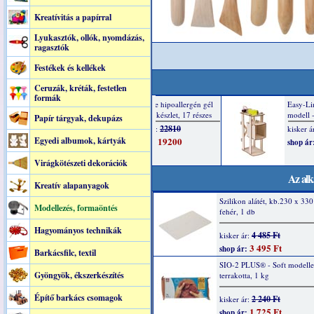
Kreatívitás a papírral
Lyukasztók, ollók, nyomdázás,
ragasztók
Festékek és kellékek
Ceruzák, kréták, festetlen
formák
Papír tárgyak, dekupázs
Egyedi albumok, kártyák
Virágkötészeti dekorációk
Az alk
Kreatív alapanyagok
Szilikon alátét, kb.230 x 33
Modellezés, formaöntés
fehér, 1 db
Hagyományos technikák
4 485 Ft
kisker ár:
3 495 Ft
shop ár:
Barkácsfilc, textil
SIO-2 PLUS® - Soft modell
Gyöngyök, ékszerkészítés
terrakotta, 1 kg
Építő barkács csomagok
2 240 Ft
kisker ár:
1 725 Ft
shop ár: