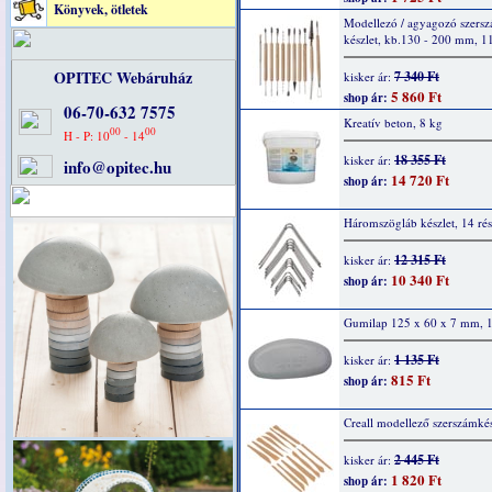
Könyvek, ötletek
Modellezó / agyagozó szers
készlet, kb.130 - 200 mm, 11
OPITEC Webáruház
7 340 Ft
kisker ár:
5 860 Ft
shop ár:
06-70-632 7575
Kreatív beton, 8 kg
00
00
H - P: 10
- 14
18 355 Ft
kisker ár:
info@opitec.hu
14 720 Ft
shop ár:
Háromszögláb készlet, 14 rés
12 315 Ft
kisker ár:
10 340 Ft
shop ár:
Gumilap 125 x 60 x 7 mm, 
1 135 Ft
kisker ár:
815 Ft
shop ár:
Creall modellező szerszámkés
2 445 Ft
kisker ár:
1 820 Ft
shop ár: