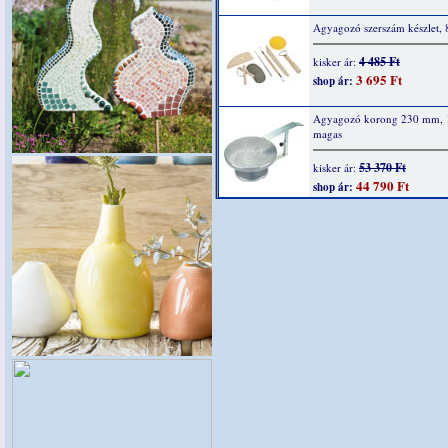
Agyagozó szerszám készlet, 8
4 485 Ft
kisker ár:
3 695 Ft
shop ár:
Agyagozó korong 230 mm,
magas
53 370 Ft
kisker ár:
44 790 Ft
shop ár: