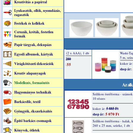
Kreatívitás a papírral
Lyukasztók, ollók, nyomdázás,
ragasztók
Festékek és kellékek
Ceruzák, kréták, festetlen
formák
Papír tárgyak, dekupázs
Egyedi albumok, kártyák
Virágkötészeti dekorációk
Kreatív alapanyagok
Modellezés, formaöntés
Az alk
Hagyományos technikák
Szilikon öntőforma - számok 
10 részes
Barkácsfilc, textil
5 885 Ft
kisker ár:
Gyöngyök, ékszerkészítés
5 070 Ft
shop ár:
Építő barkács csomagok
Szilikon öntőforma - halak, 
260 x 25 mm, szürke, 1 db
Könyvek, ötletek