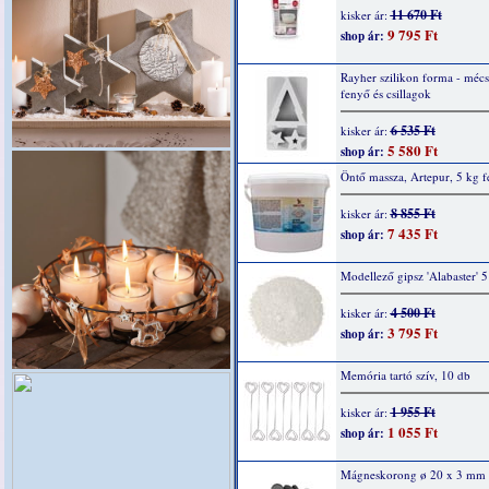
11 670 Ft
kisker ár:
9 795 Ft
shop ár:
Rayher szilikon forma - mécs
fenyő és csillagok
6 535 Ft
kisker ár:
5 580 Ft
shop ár:
Öntő massza, Artepur, 5 kg f
8 855 Ft
kisker ár:
7 435 Ft
shop ár:
Modellező gipsz 'Alabaster' 5
4 500 Ft
kisker ár:
3 795 Ft
shop ár:
Memória tartó szív, 10 db
1 955 Ft
kisker ár:
1 055 Ft
shop ár:
Mágneskorong ø 20 x 3 mm 