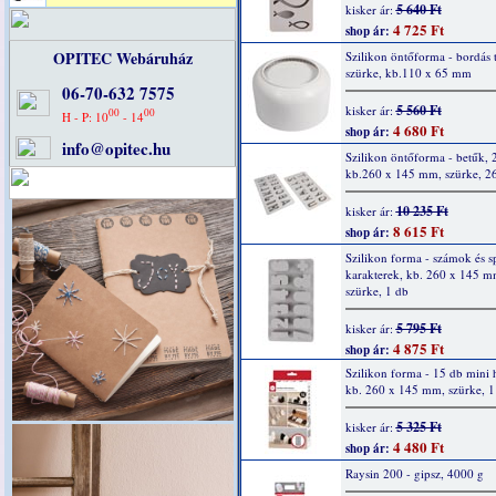
5 640 Ft
kisker ár:
4 725 Ft
shop ár:
OPITEC Webáruház
Szilikon öntőforma - bordás t
szürke, kb.110 x 65 mm
06-70-632 7575
5 560 Ft
kisker ár:
00
00
H - P: 10
- 14
4 680 Ft
shop ár:
info@opitec.hu
Szilikon öntőforma - betűk, 
kb.260 x 145 mm, szürke, 2
10 235 Ft
kisker ár:
8 615 Ft
shop ár:
Szilikon forma - számok és sp
karakterek, kb. 260 x 145 m
szürke, 1 db
5 795 Ft
kisker ár:
4 875 Ft
shop ár:
Szilikon forma - 15 db mini 
kb. 260 x 145 mm, szürke, 1
5 325 Ft
kisker ár:
4 480 Ft
shop ár:
Raysin 200 - gipsz, 4000 g