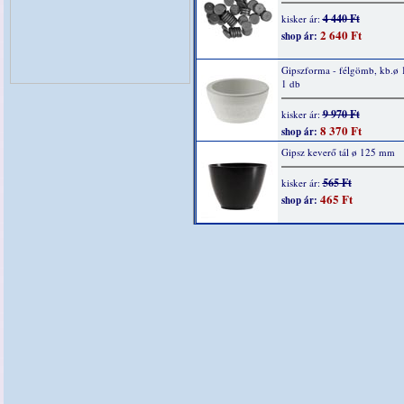
4 440 Ft
kisker ár:
2 640 Ft
shop ár:
Gipszforma - félgömb, kb.ø
1 db
9 970 Ft
kisker ár:
8 370 Ft
shop ár:
Gipsz keverő tál ø 125 mm
565 Ft
kisker ár:
465 Ft
shop ár: