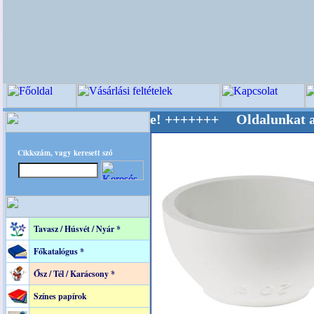
 Világ Mestere! +++++++ Oldalunkat akarattal
Cikkszám, vagy keresett szó
Tavasz / Húsvét / Nyár *
Főkatalógus *
Ősz / Tél / Karácsony *
Színes papírok