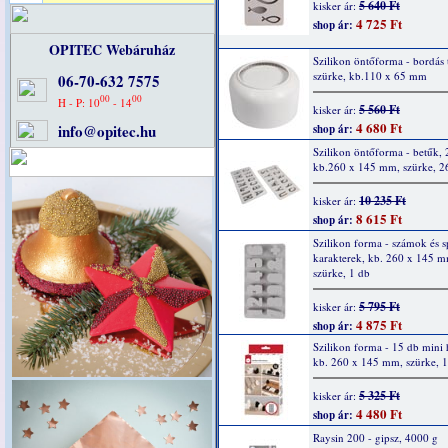
5 640 Ft
kisker ár:
4 725 Ft
shop ár:
OPITEC Webáruház
Szilikon öntőforma - bordás t
szürke, kb.110 x 65 mm
06-70-632 7575
00
00
H - P: 10
- 14
5 560 Ft
kisker ár:
4 680 Ft
info@opitec.hu
shop ár:
Szilikon öntőforma - betűk,
kb.260 x 145 mm, szürke, 2
10 235 Ft
kisker ár:
8 615 Ft
shop ár:
Szilikon forma - számok és sp
karakterek, kb. 260 x 145 m
szürke, 1 db
5 795 Ft
kisker ár:
4 875 Ft
shop ár:
Szilikon forma - 15 db mini 
kb. 260 x 145 mm, szürke, 1
5 325 Ft
kisker ár:
4 480 Ft
shop ár:
Raysin 200 - gipsz, 4000 g