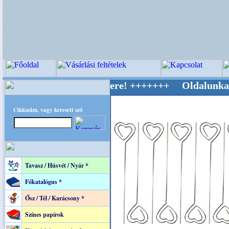
ív Világ Mestere! +++++++ Oldalunkat akaratt
Cikkszám, vagy keresett szó
Tavasz / Húsvét / Nyár *
Főkatalógus *
Ősz / Tél / Karácsony *
Színes papírok