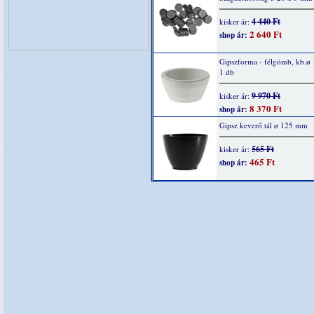
4 440 Ft
kisker ár:
2 640 Ft
shop ár:
Gipszforma - félgömb, kb.ø
1 db
9 970 Ft
kisker ár:
8 370 Ft
shop ár:
Gipsz keverő tál ø 125 mm
565 Ft
kisker ár:
465 Ft
shop ár: