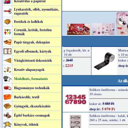
Kreatívitás a papírral
Lyukasztók, ollók, nyomdázás,
ragasztók
Festékek és kellékek
Ceruzák, kréták, festetlen
formák
Papír tárgyak, dekupázs
Egyedi albumok, kártyák
Virágkötészeti dekorációk
Kreatív alapanyagok
Modellezés, formaöntés
Az alk
Hagyományos technikák
Szilikon öntőforma - számok 
10 részes
Barkácsfilc, textil
5 885 Ft
kisker ár:
Gyöngyök, ékszerkészítés
5 070 Ft
shop ár:
Építő barkács csomagok
Szilikon öntőforma - halak, 
260 x 25 mm, szürke, 1 db
Könyvek, ötletek