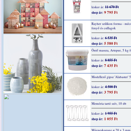
11 670 Ft
kisker ár:
9 795 Ft
shop ár:
Rayher szilikon forma - mécs
fenyő és csillagok
6 535 Ft
kisker ár:
5 580 Ft
shop ár:
Öntő massza, Artepur, 5 kg f
8 855 Ft
kisker ár:
7 435 Ft
shop ár:
Modellező gipsz 'Alabaster' 
4 500 Ft
kisker ár:
3 795 Ft
shop ár:
Memória tartó szív, 10 db
1 955 Ft
kisker ár:
1 055 Ft
shop ár:
Mágneskorong ø 20 x 3 mm