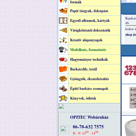
formák
Papír tárgyak, dekupázs
Egyedi albumok, kártyák
Virágkötészeti dekorációk
Kreatív alapanyagok
Modellezés, formaöntés
Hagyományos technikák
Barkácsfilc, textil
Gyöngyök, ékszerkészítés
Építő barkács csomagok
Könyvek, ötletek
OPITEC Webáruház
06-70-632 7575
00
00
H - P: 10
- 14