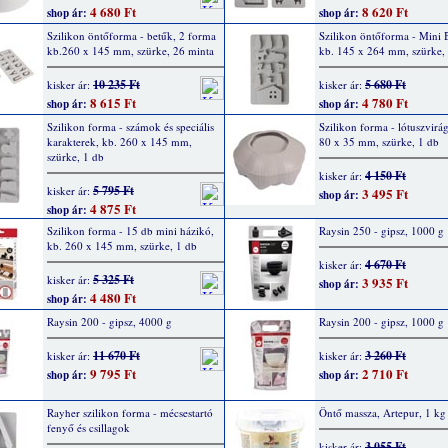
4 680 Ft
8 620 Ft
shop ár:
shop ár:
Szilikon öntőforma - betűk, 2 forma
Szilikon öntőforma - Mini 
kb.260 x 145 mm, szürke, 26 minta
kb. 145 x 264 mm, szürke,
10 235 Ft
5 680 Ft
kisker ár:
kisker ár:
8 615 Ft
4 780 Ft
shop ár:
shop ár:
Szilikon forma - számok és speciális
Szilikon forma - lótuszvirág
karakterek, kb. 260 x 145 mm,
80 x 35 mm, szürke, 1 db
szürke, 1 db
4 150 Ft
kisker ár:
5 795 Ft
kisker ár:
3 495 Ft
shop ár:
4 875 Ft
shop ár:
Szilikon forma - 15 db mini házikó,
Raysin 250 - gipsz, 1000 g
kb. 260 x 145 mm, szürke, 1 db
4 670 Ft
kisker ár:
5 325 Ft
kisker ár:
3 935 Ft
shop ár:
4 480 Ft
shop ár:
Raysin 200 - gipsz, 4000 g
Raysin 200 - gipsz, 1000 g
11 670 Ft
3 260 Ft
kisker ár:
kisker ár:
9 795 Ft
2 710 Ft
shop ár:
shop ár:
Rayher szilikon forma - mécsestartó
Öntő massza, Artepur, 1 kg
fenyő és csillagok
3 055 Ft
kisker ár: