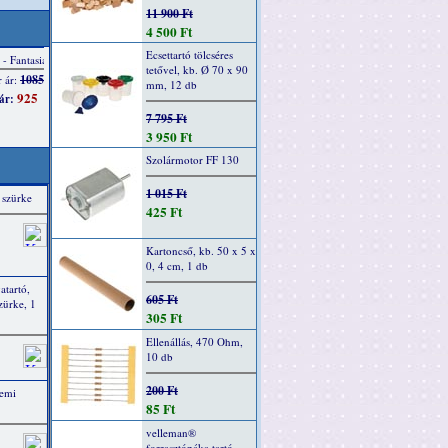
11 900 Ft
4 500 Ft
Ecsettartó tölcséres
tetővel, kb. Ø 70 x 90
mm, 12 db
7 795 Ft
3 950 Ft
Szolármotor FF 130
1 015 Ft
 szürke
425 Ft
Kartoncső, kb. 50 x 5 x
0, 4 cm, 1 db
atartó,
605 Ft
zürke, 1
305 Ft
Ellenállás, 470 Ohm,
10 db
200 Ft
hemi
85 Ft
velleman®
forrasztópáka tartó