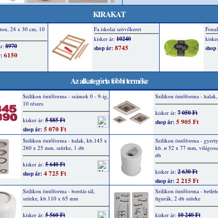
KIRAKAT
Az alkategória többi terméke
Szilikon öntőforma - számok 0 - 9-ig,
Szilikon öntőforma - halak,
10 részes
7 050 Ft
kisker ár:
5 885 Ft
kisker ár:
5 905 Ft
shop ár:
5 070 Ft
shop ár:
Szilikon öntőforma - halak, kb.145 x
Szilikon öntőforma - gyerty
260 x 25 mm, szürke, 1 db
kb. ø 52 x 77 mm, világoss
db
5 640 Ft
kisker ár:
2 630 Ft
kisker ár:
4 725 Ft
shop ár:
2 215 Ft
shop ár:
Szilikon öntőforma - bordás tál,
Szilikon öntőforma - betle
szürke, kb.110 x 65 mm
figurák, 2 db szürke
5 560 Ft
10 240 Ft
kisker ár:
kisker ár: