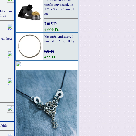
tisztító szivaccsal, kb
175 x 95 x 70 mm, 1
Betlehem,
db
 1 db
7 015 Ft
4 600 Ft
Vas drót, cinkezett, 1
 tál, kb.ø
mm, kb. 15 m, 100 g
935 Ft
455 Ft
 fehér