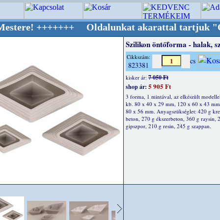
+++++++ Oldalunkat akarattal tartjuk "Oldtim
Szilikon öntőforma - halak, s
Cikkszám:
cs
823381
7 050 Ft
kisker ár:
5 905 Ft
shop ár:
3 forma, 1 mintával, az elkészült modelle
kb. 80 x 40 x 29 mm, 120 x 60 x 43 mm
80 x 56 mm. Anyagszükséglet: 420 g kre
beton, 270 g ékszerbeton, 360 g raysin, 
gipszpor, 210 g resin, 245 g szappan.