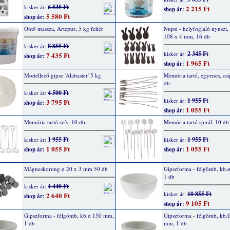
6 535 Ft
kisker ár:
2 215 Ft
shop ár:
5 580 Ft
shop ár:
Öntő massza, Artepur, 5 kg fehér
Nupsi - helyfoglaló nyuszi,
108 x 4 mm, 16 db
8 855 Ft
kisker ár:
2 345 Ft
kisker ár:
7 435 Ft
shop ár:
1 965 Ft
shop ár:
Modellező gipsz 'Alabaster' 5 kg
Memória tartó, egyenes, csi
db
4 500 Ft
kisker ár:
1 955 Ft
kisker ár:
3 795 Ft
shop ár:
1 055 Ft
shop ár:
Memória tartó szív, 10 db
Memória tartó spirál, 10 db
1 955 Ft
1 955 Ft
kisker ár:
kisker ár:
1 055 Ft
1 055 Ft
shop ár:
shop ár:
Mágneskorong ø 20 x 3 mm 50 db
Gipszforma - félgömb, kb.
1 db
4 440 Ft
kisker ár:
10 855 Ft
kisker ár:
2 640 Ft
shop ár:
9 105 Ft
shop ár:
Gipszforma - félgömb, kb.ø 150 mm,
Gipszforma - félgömb, kb.
1 db
mm, 1 db