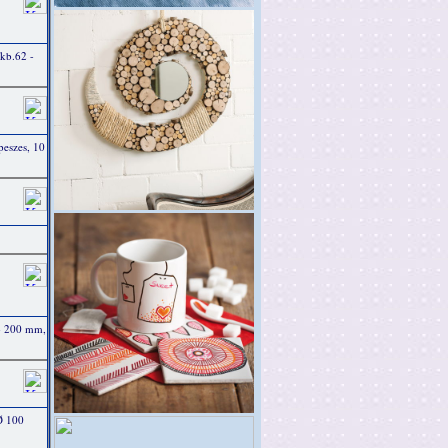
 kb.62 -
peszes, 10
ø 200 mm,
Ø 100