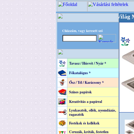
+++++++ OPITEC - A Kreatív Világ Mestere! 
Cikkszám, vagy keresett szó
Tavasz / Húsvét / Nyár *
Főkatalógus *
Ősz / Tél / Karácsony *
Színes papírok
Kreatívitás a papírral
Lyukasztók, ollók, nyomdázás,
ragasztók
Festékek és kellékek
Ceruzák, kréták, festetlen