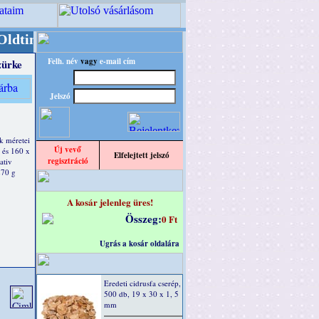
er/RETRO" designba!
+++++++ OPITEC - A Kreatí
Felh. név
vagy
e-mail cím
zürke
Jelszó
k méretei
Új vevő
 és 160 x
Elfelejtett jelszó
regisztráció
ativ
270 g
A kosár jelenleg üres!
Összeg:
0 Ft
Ugrás a kosár oldalára
Eredeti cidrusfa cserép,
500 db, 19 x 30 x 1, 5
mm