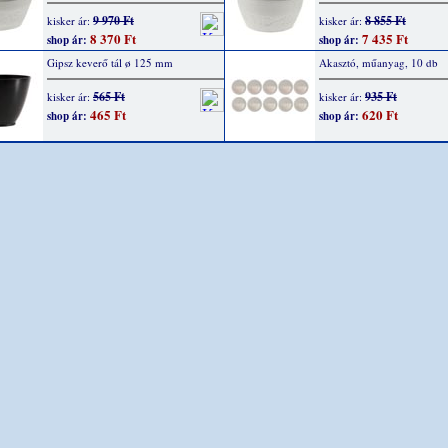
9 970 Ft
8 855 Ft
kisker ár:
kisker ár:
8 370 Ft
7 435 Ft
shop ár:
shop ár:
Gipsz keverő tál ø 125 mm
Akasztó, műanyag, 10 db
565 Ft
935 Ft
kisker ár:
kisker ár:
465 Ft
620 Ft
shop ár:
shop ár: