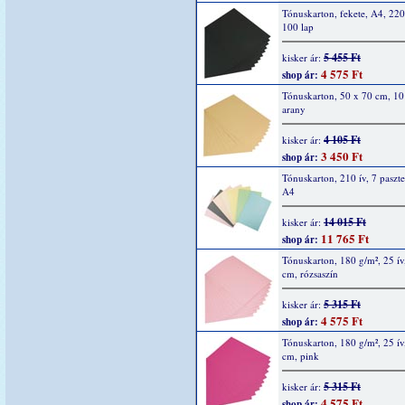
Tónuskarton, fekete, A4, 220
100 lap
5 455 Ft
kisker ár:
4 575 Ft
shop ár:
Tónuskarton, 50 x 70 cm, 10
arany
4 105 Ft
kisker ár:
3 450 Ft
shop ár:
Tónuskarton, 210 ív, 7 pasztel
A4
14 015 Ft
kisker ár:
11 765 Ft
shop ár:
Tónuskarton, 180 g/m², 25 ív
cm, rózsaszín
5 315 Ft
kisker ár:
4 575 Ft
shop ár:
Tónuskarton, 180 g/m², 25 ív
cm, pink
5 315 Ft
kisker ár:
4 575 Ft
shop ár: