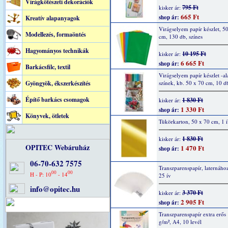
Virágkötészeti dekorációk
795 Ft
kisker ár:
665 Ft
shop ár:
Kreatív alapanyagok
Virágselyem papír készlet, 5
Modellezés, formaöntés
cm, 130 db, színes
Hagyományos technikák
10 195 Ft
kisker ár:
6 665 Ft
shop ár:
Barkácsfilc, textil
Virágselyem papír készlet -al
Gyöngyök, ékszerkészítés
színek, kb. 50 x 70 cm, 10 d
Építő barkács csomagok
1 830 Ft
kisker ár:
1 330 Ft
shop ár:
Könyvek, ötletek
Tükörkarton, 50 x 70 cm, 1 í
1 830 Ft
kisker ár:
OPITEC Webáruház
1 470 Ft
shop ár:
06-70-632 7575
Transzparenspapír, laternához
00
00
H - P: 10
- 14
25 ív
info@opitec.hu
3 370 Ft
kisker ár:
2 905 Ft
shop ár:
Transzparenspapír extra erős
g/m², A4, 10 levél