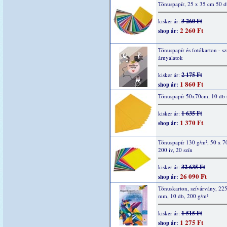
Tónuspapír, 25 x 35 cm 50 d
3 260 Ft
kisker ár:
2 260 Ft
shop ár:
Tónuspapír és fotókarton - s
árnyalatok
2 175 Ft
kisker ár:
1 860 Ft
shop ár:
Tónuspapír 50x70cm, 10 db s
1 635 Ft
kisker ár:
1 370 Ft
shop ár:
Tónuspapír 130 g/m², 50 x 7
200 ív, 20 szín
32 635 Ft
kisker ár:
26 090 Ft
shop ár:
Tónuskarton, szívárvány, 22
mm, 10 db, 200 g/m²
1 515 Ft
kisker ár:
1 275 Ft
shop ár: