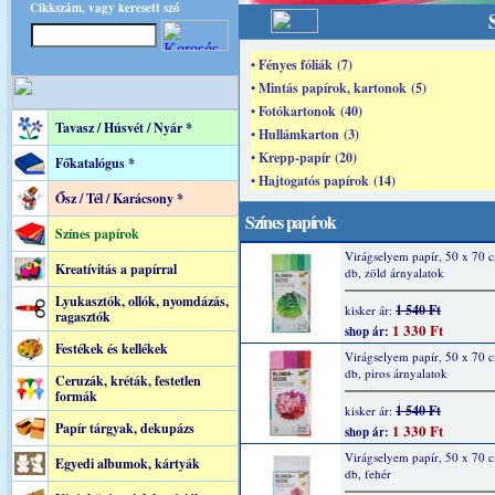
Cikkszám, vagy keresett szó
• Fényes fóliák (7)
• Mintás papírok, kartonok (5)
• Fotókartonok (40)
Tavasz / Húsvét / Nyár *
• Hullámkarton (3)
• Krepp-papír (20)
Főkatalógus *
• Hajtogatós papírok (14)
Ősz / Tél / Karácsony *
Színes papírok
Színes papírok
Virágselyem papír, 50 x 70 
Kreatívitás a papírral
db, zöld árnyalatok
Lyukasztók, ollók, nyomdázás,
1 540 Ft
kisker ár:
ragasztók
1 330 Ft
shop ár:
Festékek és kellékek
Virágselyem papír, 50 x 70 
db, piros árnyalatok
Ceruzák, kréták, festetlen
formák
1 540 Ft
kisker ár:
Papír tárgyak, dekupázs
1 330 Ft
shop ár:
Virágselyem papír, 50 x 70 
Egyedi albumok, kártyák
db, fehér