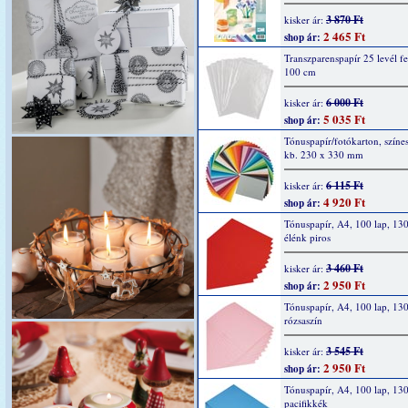
3 870 Ft
kisker ár:
2 465 Ft
shop ár:
Transzparenspapír 25 levél fe
100 cm
6 000 Ft
kisker ár:
5 035 Ft
shop ár:
Tónuspapír/fotókarton, színes
kb. 230 x 330 mm
6 115 Ft
kisker ár:
4 920 Ft
shop ár:
Tónuspapír, A4, 100 lap, 130
élénk piros
3 460 Ft
kisker ár:
2 950 Ft
shop ár:
Tónuspapír, A4, 100 lap, 130
rózsaszín
3 545 Ft
kisker ár:
2 950 Ft
shop ár:
Tónuspapír, A4, 100 lap, 130
pacifikkék