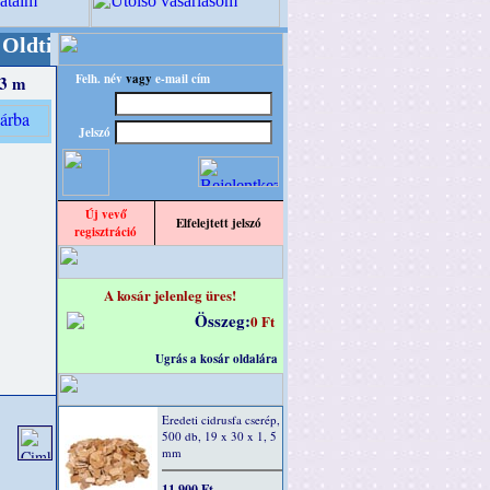
er/RETRO" designba!
+++++++ OPITEC - A Kreat
Felh. név
vagy
e-mail cím
 3 m
Jelszó
Új vevő
Elfelejtett jelszó
regisztráció
A kosár jelenleg üres!
Összeg:
0 Ft
Ugrás a kosár oldalára
Eredeti cidrusfa cserép,
500 db, 19 x 30 x 1, 5
mm
11 900 Ft