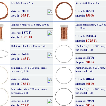
Réz drót 1 mm/ 2 m
Réz drót 0, 8 mm/ 6 m
605 Ft
895 Ft
kisker ár:
kisker ár:
375 Ft
550 Ft
shop ár:
shop ár:
lakkozott rézdrót, 0, 3 mm, 100 m
Lakkozott rézdrót, ø 0, 5 m
kb. 50 m
1 870 Ft
kisker ár:
2 050 Ft
kisker ár:
1 570 Ft
shop ár:
1 725 Ft
shop ár:
Hullámkarika, kb.ø 15 cm, 1 db
Fémkarika, kb. ø 300 mm, 
bevonattal, 1 db
240 Ft
kisker ár:
895 Ft
kisker ár:
145 Ft
shop ár:
680 Ft
shop ár:
Fémkarika, kb. ø 300 mm, arany
Fémkarika, kb. ø 250 mm, 
bevonattal, 1 db
bevonattal, 1 db
975 Ft
810 Ft
kisker ár:
kisker ár:
785 Ft
665 Ft
shop ár:
shop ár:
Fémkarika, kb. ø 250 mm, arany
Fémkarika, kb. ø 200 mm, 
bevonattal, 1 db
bevonattal, 1 db
910 Ft
730 Ft
kisker ár:
kisker ár:
765 Ft
605 Ft
shop ár:
shop ár: