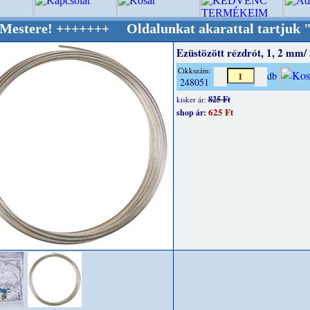
+++++++ Oldalunkat akarattal tartjuk "Oldtim
Ezüstözött rézdrót, 1, 2 mm/
Cikkszám:
db
248051
825 Ft
kisker ár:
625 Ft
shop ár: