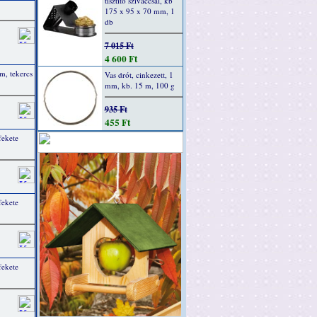
tisztító szivaccsal, kb
175 x 95 x 70 mm, 1
db
7 015 Ft
4 600 Ft
m, tekercs
Vas drót, cinkezett, 1
mm, kb. 15 m, 100 g
935 Ft
455 Ft
fekete
fekete
fekete