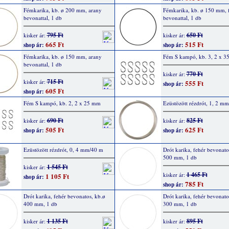
Fémkarika, kb. ø 200 mm, arany
Fémkarika, kb. ø 150 mm, 
bevonattal, 1 db
bevonattal, 1 db
795 Ft
650 Ft
kisker ár:
kisker ár:
665 Ft
515 Ft
shop ár:
shop ár:
Fémkarika, kb. ø 150 mm, arany
Fém S kampó, kb. 3, 2 x 
bevonattal, 1 db
770 Ft
kisker ár:
715 Ft
kisker ár:
555 Ft
shop ár:
605 Ft
shop ár:
Fém S kampó, kb. 2, 2 x 25 mm
Ezüstözött rézdrót, 1, 2 mm
690 Ft
825 Ft
kisker ár:
kisker ár:
505 Ft
625 Ft
shop ár:
shop ár:
Ezüstözött rézdrót, 0, 4 mm/40 m
Drót karika, fehér bevonato
500 mm, 1 db
1 545 Ft
kisker ár:
1 465 Ft
kisker ár:
1 105 Ft
shop ár:
785 Ft
shop ár:
Drót karika, fehér bevonatos, kb.ø
Drót karika, fehér bevonato
400 mm, 1 db
300 mm, 1 db
1 135 Ft
895 Ft
kisker ár:
kisker ár: