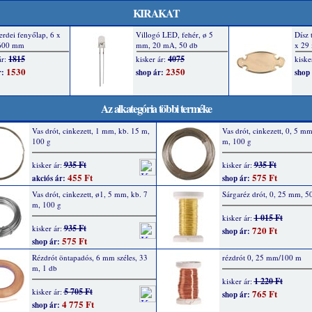
KIRAKAT
Az alkategória többi terméke
Vas drót, cinkezett, 1 mm, kb. 15 m,
Vas drót, cinkezett, 0, 5 mm
100 g
m, 100 g
935 Ft
935 Ft
kisker ár:
kisker ár:
455 Ft
575 Ft
akciós ár:
shop ár:
Vas drót, cinkezett, ø1, 5 mm, kb. 7
Sárgaréz drót, 0, 25 mm, 5
m, 100 g
1 015 Ft
kisker ár:
935 Ft
kisker ár:
720 Ft
shop ár:
575 Ft
shop ár:
Rézdrót öntapadós, 6 mm széles, 33
rézdrót 0, 25 mm/100 m
m, 1 db
1 220 Ft
kisker ár:
5 705 Ft
kisker ár:
765 Ft
shop ár:
4 775 Ft
shop ár: