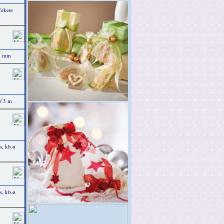
fekete
35 mm
/ 3 m
s, kb.ø
s, kb.ø