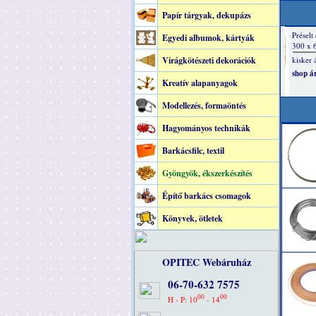
Papír tárgyak, dekupázs
Egyedi albumok, kártyák
Virágkötészeti dekorációk
Kreatív alapanyagok
Modellezés, formaöntés
Hagyományos technikák
Barkácsfilc, textil
Gyöngyök, ékszerkészítés
Építő barkács csomagok
Könyvek, ötletek
OPITEC Webáruház
06-70-632 7575
00
00
H - P: 10
- 14