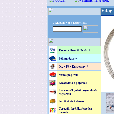
+++++++ OPITEC - A Kreatív Világ Mestere! 
Cikkszám, vagy keresett szó
Tavasz / Húsvét / Nyár *
Főkatalógus *
Ősz / Tél / Karácsony *
Színes papírok
Kreatívitás a papírral
Lyukasztók, ollók, nyomdázás,
ragasztók
Festékek és kellékek
Ceruzák, kréták, festetlen
formák