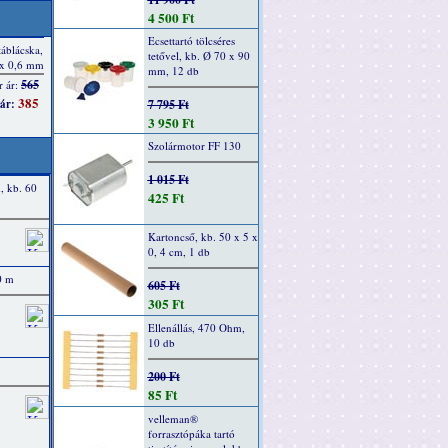
4 500 Ft
Ecsettartó tölcséres
tetővel, kb. Ø 70 x 90
mm, 12 db
7 795 Ft
3 950 Ft
Szolármotor FF 130
1 015 Ft
, kb. 60
425 Ft
Kartoncső, kb. 50 x 5 x
0, 4 cm, 1 db
0 m
605 Ft
305 Ft
Ellenállás, 470 Ohm,
10 db
200 Ft
85 Ft
velleman®
forrasztópáka tartó