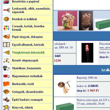
Kreatívitás a papírral
Lyukasztók, ollók, nyomdázás,
ragasztók
Festékek és kellékek
Ceruzák, kréták, festetlen
formák
Papír tárgyak, dekupázs
Egyedi albumok, kártyák
Virágkötészeti dekorációk
Kreatív alapanyagok
Modellezés, formaöntés
Az alk
Hagyományos technikák
Rajzszög 1000 db
Barkácsfilc, textil
2 340 Ft
kisker ár:
1 965 Ft
shop ár:
Gyöngyök, ékszerkészítés
Építő barkács csomagok
Nedves oázis tégla, kb.225 x
75 mm, sötétzöld, 20 db
Könyvek, ötletek