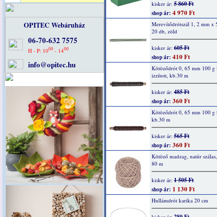
5 860 Ft
kisker ár:
4 970 Ft
shop ár:
OPITEC Webáruház
Merevítődrótszál 1, 2 mm x 
20 db, zöld
06-70-632 7575
605 Ft
kisker ár:
00
00
H - P: 10
- 14
410 Ft
shop ár:
info@opitec.hu
Kötöződrót 0, 65 mm 100 g
izzított, kb.30 m
485 Ft
kisker ár:
360 Ft
shop ár:
Kötöződrót 0, 65 mm 100 g 
kb.30 m
565 Ft
kisker ár:
360 Ft
shop ár:
Kötöző madzag, natúr szálas
80 m
1 505 Ft
kisker ár:
1 130 Ft
shop ár:
Hullámdrót karika 20 cm
280 Ft
kisker ár: