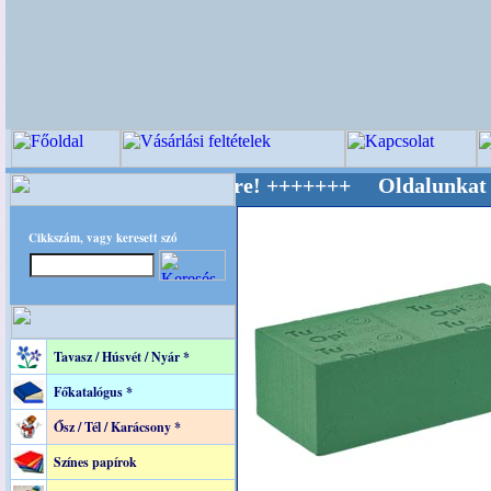
v Világ Mestere! +++++++ Oldalunkat akaratta
Cikkszám, vagy keresett szó
Tavasz / Húsvét / Nyár *
Főkatalógus *
Ősz / Tél / Karácsony *
Színes papírok