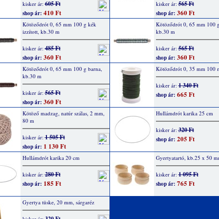
605 Ft
565 Ft
kisker ár:
kisker ár:
410 Ft
360 Ft
shop ár:
shop ár:
Kötöződrót 0, 65 mm 100 g kék
Kötöződrót 0, 65 mm 100 g
izzított, kb.30 m
kb.30 m
485 Ft
565 Ft
kisker ár:
kisker ár:
360 Ft
360 Ft
shop ár:
shop ár:
Kötöződrót 0, 65 mm 100 g barna,
Kötöződrót 0, 35 mm 100 
kb.30 m
1 340 Ft
kisker ár:
565 Ft
kisker ár:
665 Ft
shop ár:
360 Ft
shop ár:
Kötöző madzag, natúr szálas, 2 mm,
Hullámdrót karika 25 cm
80 m
320 Ft
kisker ár:
1 505 Ft
kisker ár:
205 Ft
shop ár:
1 130 Ft
shop ár:
Hullámdrót karika 20 cm
Gyertyatartó, kb.25 x 50 m
280 Ft
1 095 Ft
kisker ár:
kisker ár:
185 Ft
765 Ft
shop ár:
shop ár:
Gyertya tüske, 20 mm, sárgaréz
320 Ft
kisker ár: