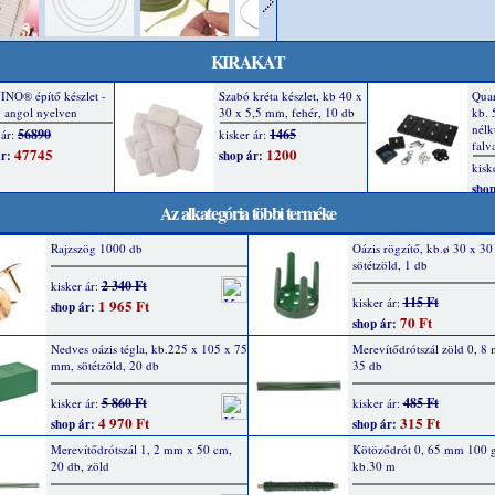
KIRAKAT
Az alkategória többi terméke
Rajzszög 1000 db
Oázis rögzítő, kb.ø 30 x 3
sötétzöld, 1 db
2 340 Ft
kisker ár:
115 Ft
kisker ár:
1 965 Ft
shop ár:
70 Ft
shop ár:
Nedves oázis tégla, kb.225 x 105 x 75
Merevítődrótszál zöld 0, 8
mm, sötétzöld, 20 db
35 db
5 860 Ft
485 Ft
kisker ár:
kisker ár:
4 970 Ft
315 Ft
shop ár:
shop ár:
Merevítődrótszál 1, 2 mm x 50 cm,
Kötöződrót 0, 65 mm 100 g
20 db, zöld
kb.30 m