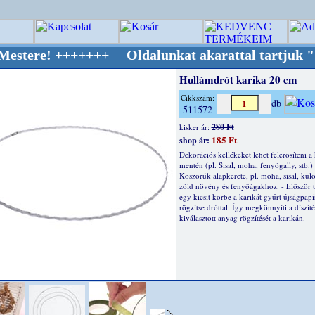
 +++++++ Oldalunkat akarattal tartjuk "Oldti
Hullámdrót karika 20 cm
Cikkszám:
db
511572
280 Ft
kisker ár:
185 Ft
shop ár:
Dekorációs kellékeket lehet felerösíteni a
mentén (pl. Sisal, moha, fenyögally, stb.) 
Koszorúk alapkerete, pl. moha, sisal, kü
zöld növény és fenyőágakhoz. - Először t
egy kicsit körbe a karikát gyűrt újságpapír
rögzítse dróttal. Így megkönnyíti a díszíté
kiválasztott anyag rögzítését a karikán.