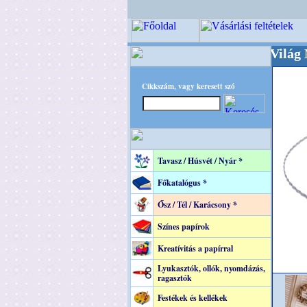
+++++++ OPITEC - A Kreatív Világ Mestere!
Cikkszám, vagy keresett szó
Tavasz / Húsvét / Nyár *
Főkatalógus *
Ősz / Tél / Karácsony *
Színes papírok
Kreatívitás a papírral
Lyukasztók, ollók, nyomdázás,
ragasztók
Festékek és kellékek