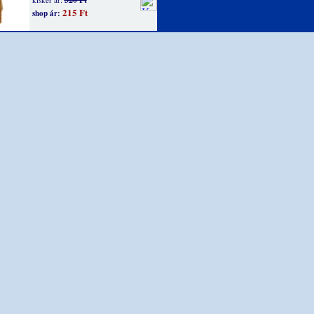
215 Ft
shop ár: