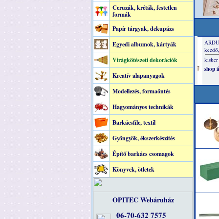
Ceruzák, kréták, festetlen
formák
Papír tárgyak, dekupázs
Egyedi albumok, kártyák
Virágkötészeti dekorációk
Kreatív alapanyagok
Modellezés, formaöntés
Hagyományos technikák
Barkácsfilc, textil
Gyöngyök, ékszerkészítés
Építő barkács csomagok
Könyvek, ötletek
OPITEC Webáruház
06-70-632 7575