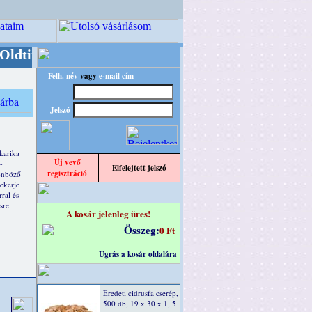
mer/RETRO" designba!
+++++++ OPITEC - A Kreat
Felh. név
vagy
e-mail cím
Jelszó
 karika
Új vevő
-
Elfelejtett jelszó
regisztráció
lönböző
ekerje
ral és
sre
A kosár jelenleg üres!
Összeg:
0 Ft
Ugrás a kosár oldalára
Eredeti cidrusfa cserép,
500 db, 19 x 30 x 1, 5