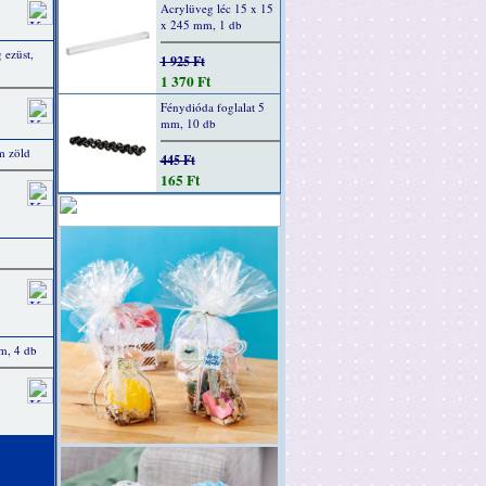
Acrylüveg léc 15 x 15
x 245 mm, 1 db
 ezüst,
1 925 Ft
1 370 Ft
Fénydióda foglalat 5
mm, 10 db
m zöld
445 Ft
165 Ft
m, 4 db