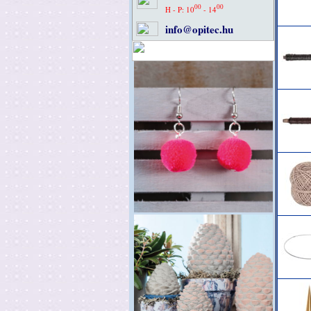
00
00
H - P: 10
- 14
info@opitec.hu