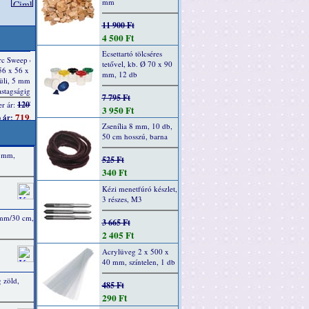
mm
11 900 Ft
4 500 Ft
Ecsettartó tölcséres
tetővel, kb. Ø 70 x 90
mm, 12 db
7 795 Ft
3 950 Ft
Zsenília 8 mm, 10 db,
50 cm hosszú, barna
0 mm,
525 Ft
340 Ft
Kézi menetfúró készlet,
3 részes, M3
 mm/30 cm,
3 665 Ft
2 405 Ft
Acrylüveg 2 x 500 x
40 mm, színtelen, 1 db
 zöld,
485 Ft
290 Ft