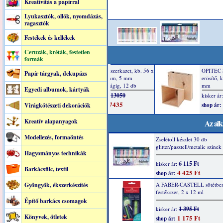
Kreatívitás a papírral
Lyukasztók, ollók, nyomdázás,
ragasztók
Festékek és kellékek
Ceruzák, kréták, festetlen
formák
Papír tárgyak, dekupázs
Egyedi albumok, kártyák
Virágkötészeti dekorációk
Kreatív alapanyagok
Az alk
Modellezés, formaöntés
Zselétoll készlet 30 db
glitter/pasztell/metalic színek
Hagyományos technikák
6 115 Ft
kisker ár:
Barkácsfilc, textil
4 425 Ft
shop ár:
Gyöngyök, ékszerkészítés
A FABER-CASTELL sötétben 
festékszer, 2 x 12 ml
Építő barkács csomagok
1 395 Ft
kisker ár:
Könyvek, ötletek
1 175 Ft
shop ár: