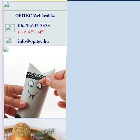
OPITEC Webáruház
06-70-632 7575
00
00
H - P: 10
- 14
info@opitec.hu