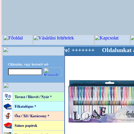
 Világ Mestere! +++++++ Oldalunkat akarattal
Cikkszám, vagy keresett szó
Tavasz / Húsvét / Nyár *
Főkatalógus *
Ősz / Tél / Karácsony *
Színes papírok